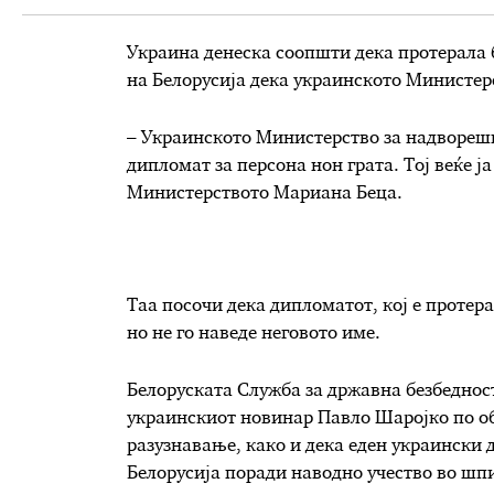
Украина денеска соопшти дека протерала 
на Белорусија дека украинското Министер
– Украинското Министерство за надворешн
дипломат за персона нон грата. Тој веќе ј
Министерството Мариана Беца.
Таа посочи дека дипломатот, кој е протера
но не го наведе неговото име.
Белоруската Служба за државна безбеднос
украинскиот новинар Павло Шаројко по обв
разузнавање, како и дека еден украински 
Белорусија поради наводно учество во шп