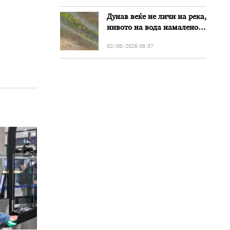
Дунав веќе не личи на река,
нивото на вода намалено
за речиси еден метар во
02/08/2026 08:57
Бугарија