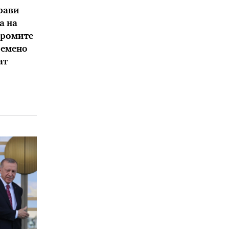
рави
а на
дромите
ремено
ат