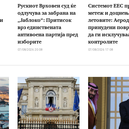
Рускиот Врховен суд ќе
Системот ЕЕС п
одлучува за забрана на
метеж и доцнењ
ии
„Јаблоко“: Притисок
летовите: Аеро
врз единствената
принудени пов
антивоена партија пред
да ги исклучува
изборите
контролите
07/08/2026 20:08
07/08/2026 17:08