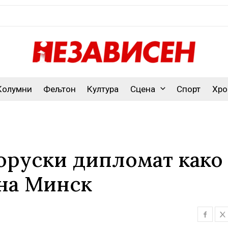
Колумни
Фељтон
Култура
Сцена
Спорт
Хро
оруски дипломат како
 на Минск