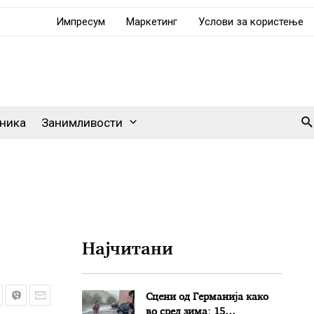
Импресум
Маркетинг
Услови за користење
Se
ника
Занимливости
Најчитани
Сцени од Германија како
во сред зима: 15