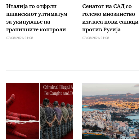
Италија го отфрли
Сенатот на САД со
шпанскиот ултиматум
големо мнозинство
за укинување на
изгласа нови санкц
граничните контроли
против Русија
07/08/2026 21:08
07/08/2026 21:08