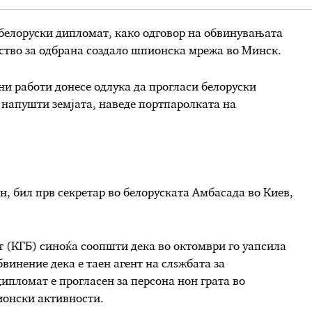
белоруски дипломат, како одговор на обвинувањата
ство за одбрана создало шпионска мрежа во Минск.
и работи донесе одлука да прогласи белоруски
а напушти земјата, наведе портпаролката на
н, бил прв секретар во белоруската Амбасада во Киев,
т (КГБ) синоќа соопшти дека во октомври го уапсила
инение дека е таен агент на слѕжбата за
дипломат е прогласен за персона нон грата во
ионски активности.