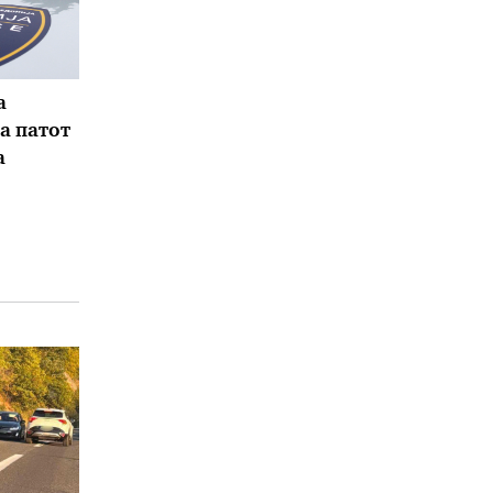
а
а патот
а