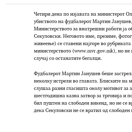
Четири дена по изјавата на министерот Ол
убиството на фудбалерот Мартин Јанушев,
Министерството за внатрешни работи ја 
Секуловски. Неговото име, презиме, фотог
живеење) се ставени најгоре во рубриката
министерството (www.mvr.gov.mk), но не н
случај со останатите бегалци.
Фудбалерот Мартин Јанушев беше застрела
неколку истрели во главата. Блиските на 
слушаа разни гласишта околу мотивот за 
шестгодишна казна затвор за трговија и п
бил пуштен на слободен викенд, но не се 
дека Секуловски не се вратил од слободен 