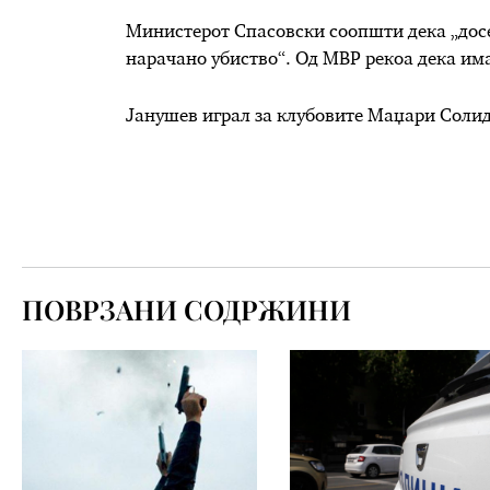
Министерот Спасовски соопшти дека „досе
нарачано убиство“. Од МВР рекоа дека им
Јанушев играл за клубовите Маџари Солид
ПОВРЗАНИ СОДРЖИНИ