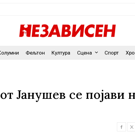
Колумни
Фељтон
Култура
Сцена
Спорт
Хро
от Јанушев се појави 