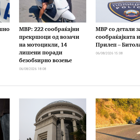
ишно
МВР: 222 сообраќајни
МВР со детали з
прекршоци од возачи
сообраќајката н
на мотоцикли, 14
Прилеп – Битол
лишени поради
06/08/2026 15:08
безобѕирно возење
06/08/2026 18:08