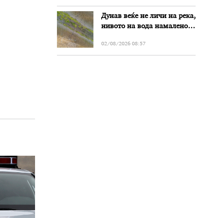
Дунав веќе не личи на река,
нивото на вода намалено
за речиси еден метар во
02/08/2026 08:57
Бугарија