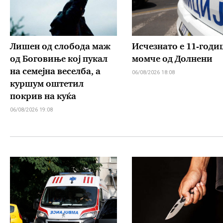
Лишен од слобода маж
Исчезнато е 11-год
од Боговиње кој пукал
момче од Долнени
на семејна веселба, а
06/08/2026 18:08
куршум оштетил
покрив на куќа
06/08/2026 19:08