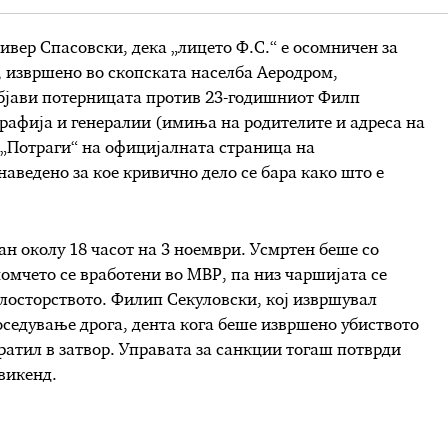
ивер Спасовски, дека „лицето Ф.С.“ е осомничен за
 извршено во скопската населба Аеродром,
објави потерницата против 23-годишниот Филп
рафија и генералии (имиња на родителите и адреса на
 „Потраги“ на официјалната страница на
аведено за кое кривично дело се бара како што е
н околу 18 часот на 3 ноември. Усмртен беше со
момчето се вработени во МВР, па низ чаршијата се
злосторството. Филип Секуловски, кој извршувал
оседување дрога, дента кога беше извршено убиството
вратил в затвор. Управата за санкции тогаш потврди
викенд.