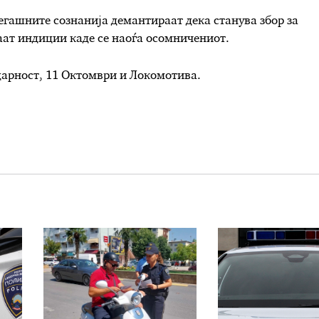
гашните сознанија демантираат дека станува збор за
аат индиции каде се наоѓа осомничениот.
арност, 11 Октомври и Локомотива.