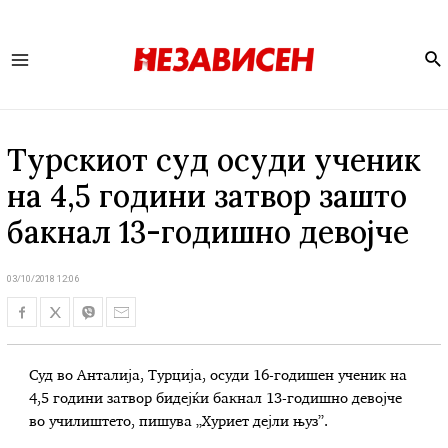
Se
Main
Menu
Турскиот суд осуди ученик
на 4,5 години затвор зашто
бакнал 13-годишно девојче
03/10/2018 12:06
Суд во Анталија, Турција, осуди 16-годишен ученик на
4,5 години затвор бидејќи бакнал 13-годишно девојче
во училиштето, пишува „Хуриет дејли њуз”.