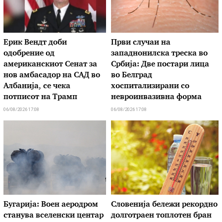
Ерик Вендт доби
Први случаи на
одобрение од
западнонилска треска во
американскиот Сенат за
Србија: Две постари лица
нов амбасадор на САД во
во Белград
Албанија, се чека
хоспитализирани со
потписот на Трамп
невроинвазивна форма
06/08/2026 17:08
06/08/2026 17:08
Бугарија: Воен аеродром
Словенија бележи рекордно
станува вселенски центар
долготраен топлотен бран