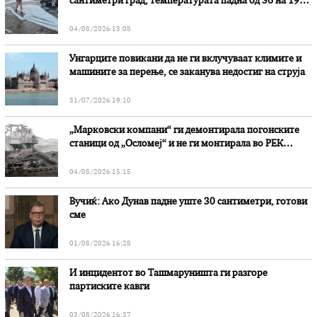
сантиметри град, температурата падна од 36 на 19
степени
04/08/2026 13:08
Унгарците повикани да не ги вклучуваат климите и
машините за перење, се заканува недостиг на струја
31/07/2026 19:10
„Марковски компани“ ги демонтирала погонските
станици од „Осломеј“ и не ги монтирала во РЕК
„Битола“, стои во вештачењето на обвинителството
04/08/2026 15:15
Вучиќ: Ако Дунав падне уште 30 сантиметри, готови
сме
01/08/2026 16:28
И инцидентот во Ташмаруништa ги разгоре
партиските кавги
03/08/2026 16:37