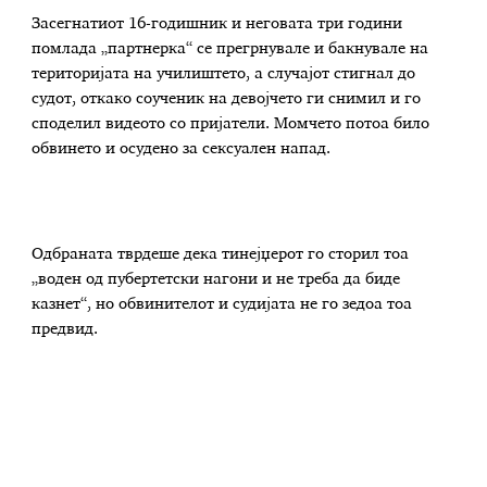
Засегнатиот 16-годишник и неговата три години
помлада „партнерка“ се прегрнувале и бакнувале на
територијата на училиштето, а случајот стигнал до
судот, откако соученик на девојчето ги снимил и го
споделил видеото со пријатели. Момчето потоа било
обвинето и осудено за сексуален напад.
Одбраната тврдеше дека тинејџерот го сторил тоа
„воден од пубертетски нагони и не треба да биде
казнет“, но обвинителот и судијата не го зедоа тоа
предвид.