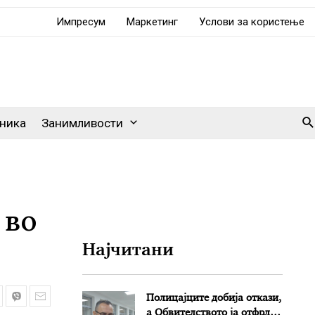
Импресум
Маркетинг
Услови за користење
Se
ника
Занимливости
 во
Најчитани
Полицајците добија откази,
а Обвителството ја отфрли