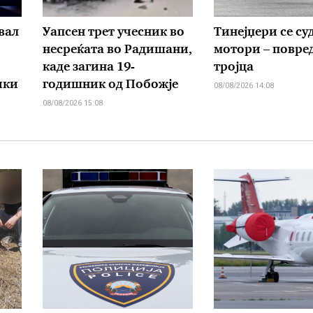
вал
Уапсен трет учесник во
Тинејџери се су
несреќата во Радишани,
мотори – повре
каде загина 19-
тројца
чки
годишник од Побожје
08/08/2026 14:08
08/08/2026 15:08