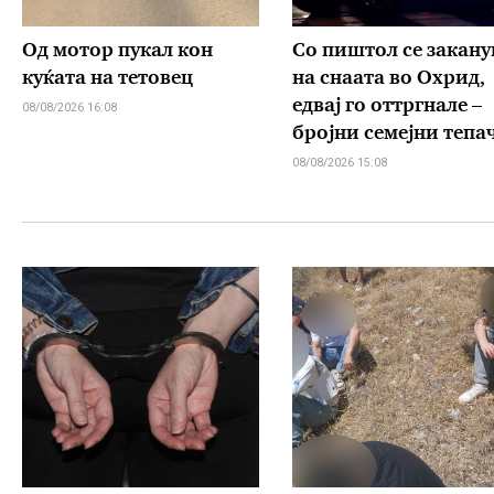
Од мотор пукал кон
Со пиштол се закану
куќата на тетовец
на снаата во Охрид,
едвај го оттргнале –
08/08/2026 16:08
бројни семејни тепа
08/08/2026 15:08