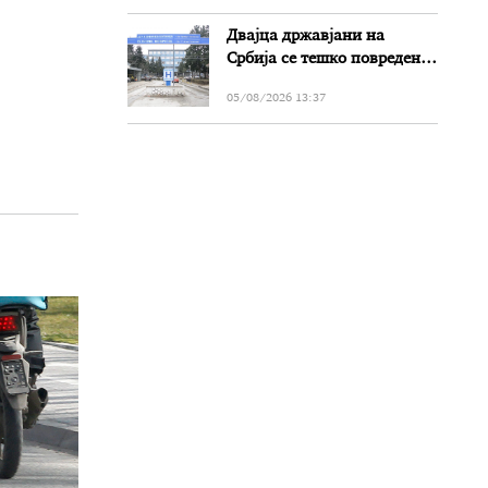
Двајца државјани на
Србија се тешко повредени
во сообраќајката на патот
05/08/2026 13:37
Прилеп-Битола