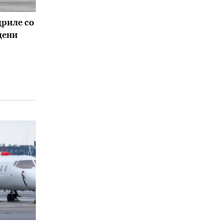
дриле со
дени