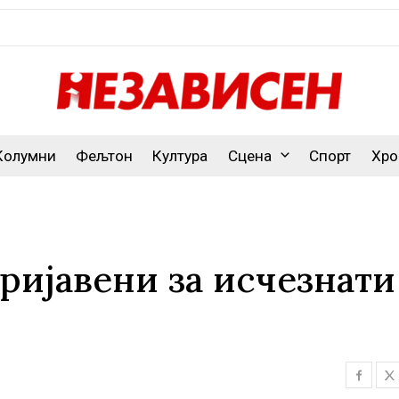
Колумни
Фељтон
Култура
Сцена
Спорт
Хро
ријавени за исчезнати