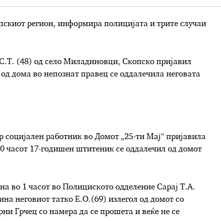
опскиот регион, информира полицијата и трите случаи
 С.Т. (48) од село Миладиновци, Скопско пријавил
 од дома во непознат правец се оддалечила неговата
р социјален работник во Домот „25-ти Мај“ пријавила
30 часот 17-годишен штитеник се оддалечил од домот
на во 1 часот во Полициското одделение Сарај Т.А.
ина неговиот татко Е.О.(69) излегол од домот со
рни Грчец со намера да се прошета и веќе не се