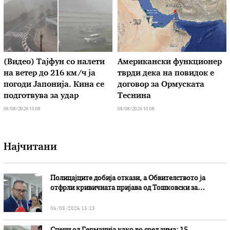
(Видео) Тајфун со налети
Американски функционер
на ветер до 216 км/ч ја
тврди дека на повидок е
погоди Јапонија. Кина се
договор за Ормуската
подготвува за удар
Теснина
08/08/2026 10:08
08/08/2026 10:08
Најчитани
Полицајците добија откази, а Обвителството ја
отфрли кривичната пријава од Тошковски за
наводни злоупотреби
06/08/2026 15:13