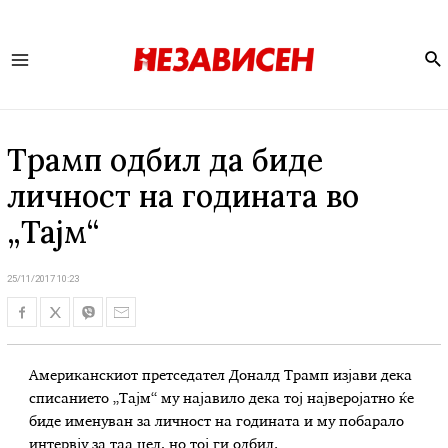
Se
Main
Menu
Трамп одбил да биде
личност на годината во
„Тајм“
25/11/2017 10:23
Американскиот претседател Доналд Трамп изјави дека
списанието „Тајм“ му најавило дека тој најверојатно ќе
биде именуван за личност на годината и му побарало
интервју за таа цел, но тој ги одбил.