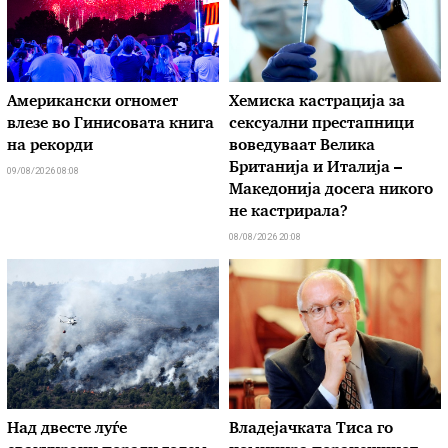
Американски огномет
Хемиска кастрација за
влезе во Гинисовата книга
сексуални престапници
на рекорди
воведуваат Велика
Британија и Италија –
09/08/2026 08:08
Македонија досега никого
не кастрирала?
08/08/2026 20:08
Над двесте луѓе
Владејачката Тиса го