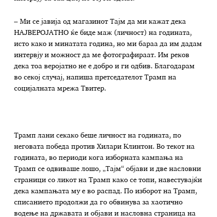
– Ми се јавија од магазинот Тајм да ми кажат дека
НАЈВЕРОЈАТНО ќе биде маж (личност) на годината,
исто како и минатата година, но ми бараа да им дадам
интервју и можност да ме фотографираат. Им реков
дека тоа веројатно не е добро и ги одбив. Благодарам
во секој случај, напиша претседателот Трамп на
социјалната мрежа Твитер.
Трамп лани секако беше личност на годината, по
неговата победа против Хилари Клинтон. Во текот на
годината, во периоди кога изборната кампања на
Трамп се одвиваше лошо, „Тајм“ објави и две насловни
страници со ликот на Трамп како се топи, навестувајќи
дека кампањата му е во распад. По изборот на Трамп,
списанието продолжи да го обвинува за хаотично
водење на државата и објави и насловна страница на