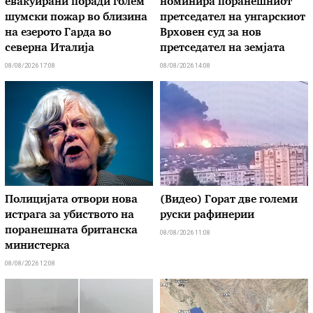
евакуирани поради голем
номинира поранешниот
шумски пожар во близина
претседател на унгарскиот
на езерото Гарда во
Врховен суд за нов
северна Италија
претседател на земјата
08/08/2026 17:08
08/08/2026 14:08
Полицијата отвори нова
(Видео) Горат две големи
истрага за убиството на
руски рафинерии
поранешната британска
08/08/2026 11:08
министерка
08/08/2026 12:08