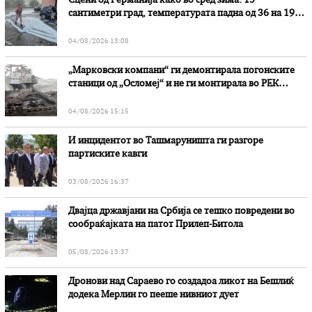
Сцени од Германија како во сред зима: 15
сантиметри град, температурата падна од 36 на 19
степени
04/08/2026 13:08
„Марковски компани“ ги демонтирала погонските
станици од „Осломеј“ и не ги монтирала во РЕК
„Битола“, стои во вештачењето на обвинителството
04/08/2026 15:15
И инцидентот во Ташмаруништa ги разгоре
партиските кавги
03/08/2026 16:37
Двајца државјани на Србија се тешко повредени во
сообраќајката на патот Прилеп-Битола
05/08/2026 13:37
Дронови над Сараево го создадоа ликот на Бешлиќ
додека Мерлин го пееше нивниот дует