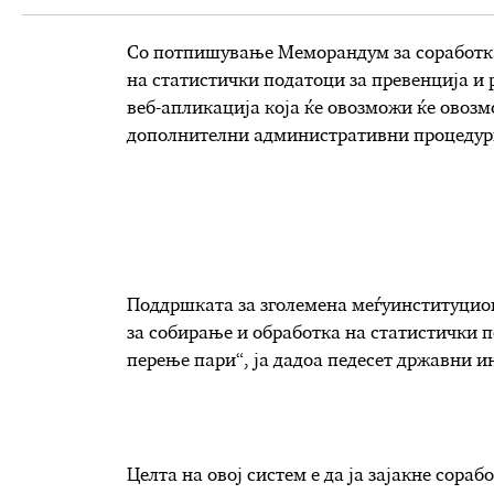
Со потпишување Меморандум за соработка
на статистички податоци за превенција и 
веб-апликација која ќе овозможи ќе овоз
дополнителни административни процедур
Поддршката за зголемена меѓуинституцион
за собирање и обработка на статистички п
перење пари“, ја дадоа педесет државни и
Целта на овој систем е да ја зајакне сора