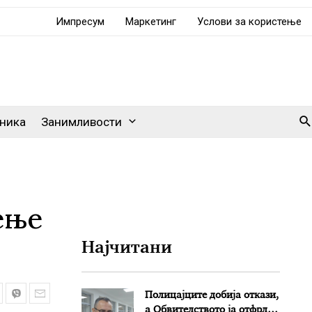
Импресум
Маркетинг
Услови за користење
Se
ника
Занимливости
ење
Најчитани
Полицајците добија откази,
а Обвителството ја отфрли