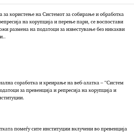
 за користење на Системот за собирање и обработка
репресија на корупција и перење пари, се воспостави
можи размена на податоци за известување без никакви
и..
ална соработка и креирање на веб-алатка – “Систем
одатоци за превенција и репресија на корупција и
нституции.
ботката помеѓу сите институции вклучени во превенција