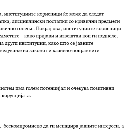
а, институциите-корисници ќе може да следат
апка, дисциплински постапки со кривични предмети
ривично гонење. Покрај ова, институциите-корисници
едметите – како пријави и извештаи кои ги поднеле,
а други институции, како што се јавните
оведување на законот и казнено-поправните
систем има голем потенцијал и очекува позитивни
 корупцијата.
, бескомпромисно да ги менаџира јавните интереси, а