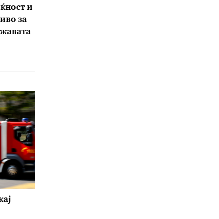
ќност и
иво за
ржавата
кај