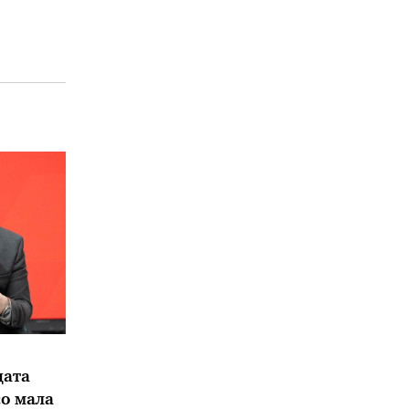
дата
со мала