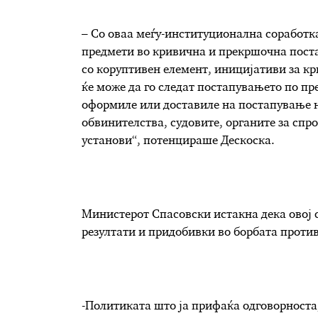
– Со оваа меѓу-институционална соработк
предмети во кривична и прекршочна пост
со коруптивен елемент, иницијативи за к
ќе може да го следат постапувањето по пр
оформиле или доставиле на постапување н
обвинителства, судовите, органите за спр
установи“, потенцираше Дескоска.
Министерот Спасовски истакна дека овој 
резултати и придобивки во борбата против
-Политиката што ја прифаќа одговорноста