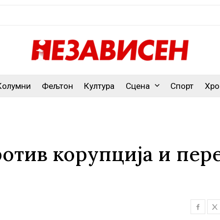
Колумни
Фељтон
Култура
Сцена
Спорт
Хро
ротив корупција и пер