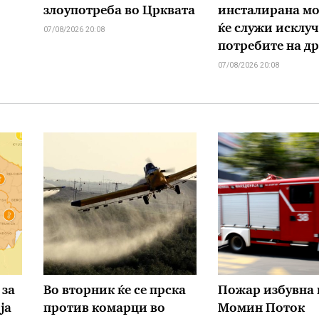
злоупотреба во Црквата
инсталирана мо
ќе служи исклуч
07/08/2026 20:08
потребите на д
07/08/2026 20:08
 за
Во вторник ќе се прска
Пожар избувна 
ја
против комарци во
Момин Поток