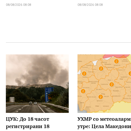
08/08/2026 08:08
08/08/2026 08:08
ЦУК: До 18 часот
УХМР со метеоаларм
регистрирани 18
утре: Цела Македони