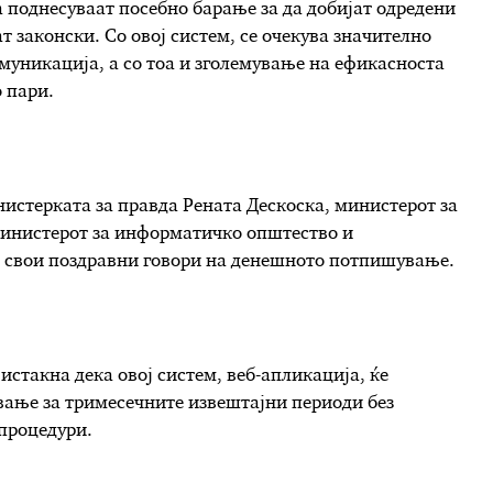
а поднесуваат посебно барање за да добијат одредени
т законски. Со овој систем, се очекува значително
уникација, а со тоа и зголемување на ефикасноста
 пари.
истерката за правда Рената Дескоска, министерот за
инистерот за информатичко општество и
 свои поздравни говори на денешното потпишување.
истакна дека овој систем, веб-апликација, ќе
вање за тримесечните извештајни периоди без
процедури.