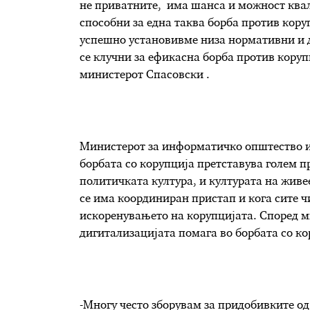
не приватните, има шанса и можност квал
способни за една таква борба против кор
успешно установивме низа нормативни и 
се клучни за ефикасна борба против корупц
министерот Спасовски .
Министерот за информатичко општество и
борбата со корупција претставува голем 
политичката култура, и културата на живее
се има координиран пристап и кога сите ч
искоренувањето на корупцијата. Според м
дигитализацијата помага во борбата со ко
-Многу често зборувам за придобивките од