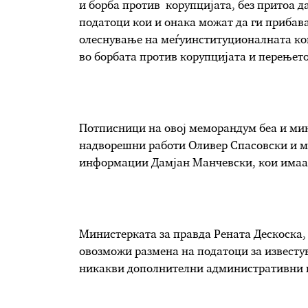
и борба против корупцијата, без притоа д
податоци кои и онака можат да ги прибава
олеснување на меѓуинституционалната ком
во борбата против корупцијата и перењето
Потписници на овој меморандум беа и мин
надворешни работи Оливер Спасовски и м
информации Дамјан Манчевски, кои имаа
Министерката за правда Рената Дескоска, 
овозможи размена на податоци за известу
никакви дополнителни административни 