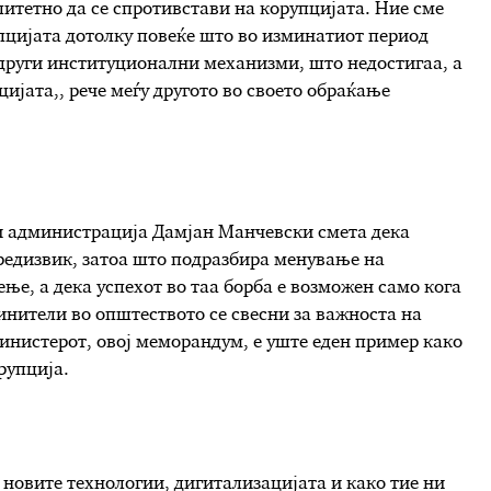
итетно да се спротивстави на корупцијата. Ние сме
упцијата дотолку повеќе што во изминатиот период
други институционални механизми, што недостигаа, а
ијата,, рече меѓу другото во своето обраќање
 администрација Дамјан Манчевски смета дека
предизвик, затоа што подразбира менување на
ње, а дека успехот во таа борба е возможен само кога
инители во општеството се свесни за важноста на
инистерот, овој меморандум, е уште еден пример како
рупција.
 новите технологии, дигитализацијата и како тие ни