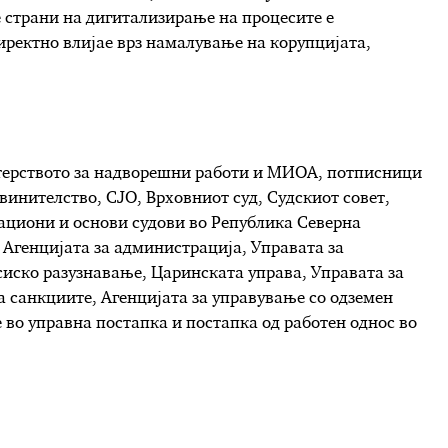
е страни на дигитализирање на процесите е
иректно влијае врз намалување на корупцијата,
терството за надворешни работи и МИОА, потписници
винителство, СЈО, Врховниот суд, Судскиот совет,
лациони и основи судови во Република Северна
 Агенцијата за администрација, Управата за
иско разузнавање, Царинската управа, Управата за
а санкциите, Агенцијата за управување со одземен
 во управна постапка и постапка од работен однос во