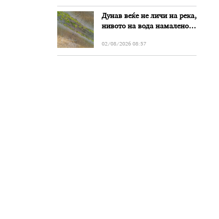
Дунав веќе не личи на река,
нивото на вода намалено
за речиси еден метар во
02/08/2026 08:57
Бугарија