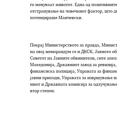
го менуваат животот. Една од позитивнит
отстранување на човечкиот фактор, што д
потенцираше Манчевски.
Покрај Министерството за правда, Минис
на овој меморандум се и ДКСК, Јавното об
Советот на Јавните обвинители, сите апе
Македонија, Државниот завод за ревизија,
финансиска полиција, Управата за финанс
јавни приходи, Управата за извршување н
имот и Државната комисија за одлучување
втор степен.