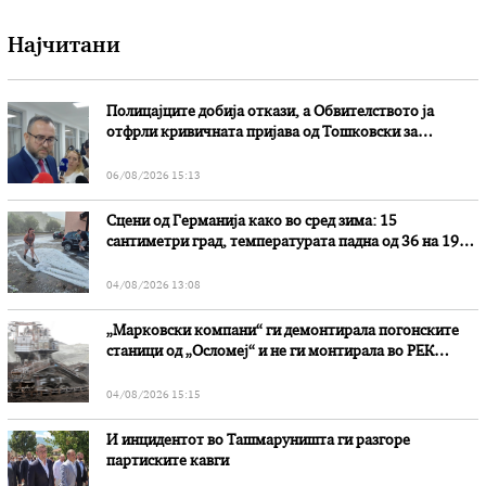
Најчитани
Полицајците добија откази, а Обвителството ја
отфрли кривичната пријава од Тошковски за
наводни злоупотреби
06/08/2026 15:13
Сцени од Германија како во сред зима: 15
сантиметри град, температурата падна од 36 на 19
степени
04/08/2026 13:08
„Марковски компани“ ги демонтирала погонските
станици од „Осломеј“ и не ги монтирала во РЕК
„Битола“, стои во вештачењето на обвинителството
04/08/2026 15:15
И инцидентот во Ташмаруништa ги разгоре
партиските кавги