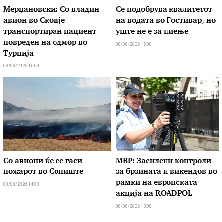
Мерџановски: Со владин
Се подобрува квалитетот
авион во Скопје
на водата во Гостивар, но
транспортиран пациент
уште не е за пиење
повреден на одмор во
08/08/2026 15:08
Турција
08/08/2026 16:08
Со авиони ќе се гаси
МВР: Засилени контроли
пожарот во Сопиште
за брзината и викендов во
рамки на европската
08/08/2026 14:08
акција на ROADPOL
08/08/2026 13:08