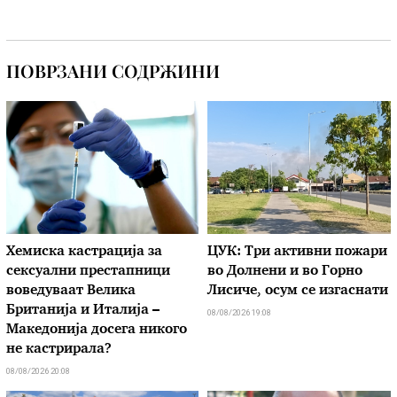
ПОВРЗАНИ СОДРЖИНИ
Хемиска кастрација за
ЦУК: Три активни пожари
сексуални престапници
во Долнени и во Горно
воведуваат Велика
Лисиче, осум се изгаснати
Британија и Италија –
08/08/2026 19:08
Македонија досега никого
не кастрирала?
08/08/2026 20:08