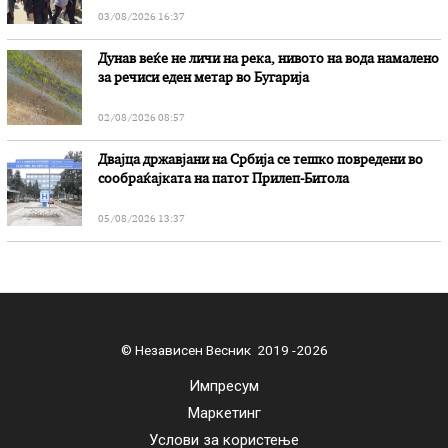
03/08/2026 16:37
Дунав веќе не личи на река, нивото на вода намалено
за речиси еден метар во Бугарија
02/08/2026 08:57
Двајца државјани на Србија се тешко повредени во
сообраќајката на патот Прилеп-Битола
05/08/2026 13:37
© Независен Весник 2019 -2026
Импресум
Маркетинг
Услови за користење