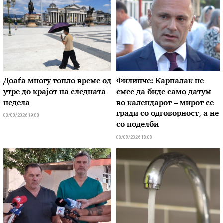
Доаѓа многу топло време од
Филипче: Карпалак не
утре до крајот на следната
смее да биде само датум
недела
во календарот – мирот се
гради со одговорност, а не
08/08/2026 19:08
со поделби
08/08/2026 18:08