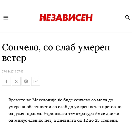
Se
Main
Menu
Сончево, со слаб умерен
ветер
07/03/2019 07:49
Времето во Македонија ќе биде сончево со мала до
умерена облачност и со слаб до умерен ветер претежно
од јужен правец. Утринската температура ќе се движи
од минус еден до пет, а дневната од 12 до 23 степени.