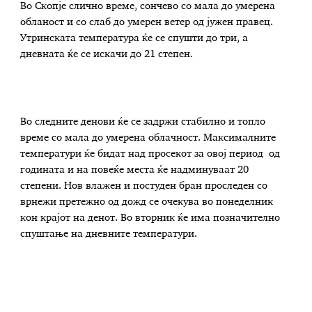
Во Скопје слично време, сончево со мала до умерена
обланост и со слаб до умерен ветер од јужен правец.
Утринската температура ќе се спушти до три, а
дневната ќе се искачи до 21 степен.
Во следните денови ќе се задржи стабилно и топло
време со мала до умерена облачност. Максималните
температури ќе бидат над просекот за овој период од
годината и на повеќе места ќе надминуваат 20
степени. Нов влажен и постуден бран проследен со
врнежи претежно од дожд се очекува во понеделник
кон крајот на денот. Во вторник ќе има позначително
спуштање на дневните температури.