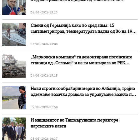
отфрли кривичната пријава од Тошковски за
наводни злоупотреби
06/08/2026 15:13
Сцени од Германија како во сред зима: 15
сантиметри град, температурата падна од 36 на 19
степени
04/08/2026 13:08
„Марковски компани“ ги демонтирала погонските
станици од „Осломеј“ и не ги монтирала во РЕК
„Битола“, стои во вештачењето на обвинителството
04/08/2026 15:15
Нови строги сообраќајни мерки во Aлбанија, трајно
одземање возачка дозвола за управување возило под
дејство на алкохол и големи парични казни
09/08/2026 07:58
И инцидентот во Ташмаруништa ги разгоре
партиските кавги
03/08/2026 16:37