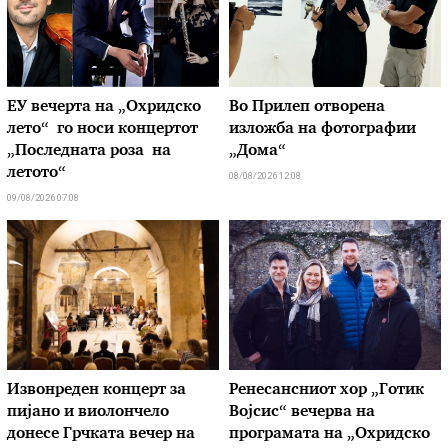
ЕУ вечерта на „Охридско
Во Прилеп отворена
лето“ го носи концертот
изложба на фотографии
„Последната роза на
„Дома“
летото“
08/08/2026 12:08
09/08/2026 07:08
Извонреден концерт за
Ренесансниот хор „Готик
пијано и виолончело
Војсис“ вечерва на
донесе Грчката вечер на
програмата на „Охридско