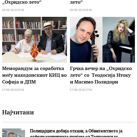
„Охридско лето“
лето“
08/08/2026 09:08
08/08/2026 08:08
Меморандум за соработка
Грчка вечер на „Охридско
меѓу македонскиот КИЦ во
лето“ со Теодосија Нтоку
Софија и ДПМ
и Масимо Полидори
07/08/2026 09:08
07/08/2026 07:08
Најчитани
Полицајците добија откази, а Обвителството ја