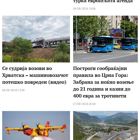
турка европската агенда
08/08/2026 14:08
Се судрија возови во
Построги сообраќајни
Хрватска – машиновозачот
правила во Црна Гора:
потешко повреден (видео)
Забрана за ноќно возење
до 21 година и казни до
08/08/2026 12:08
400 евра за тротинети
07/08/2026 20:08