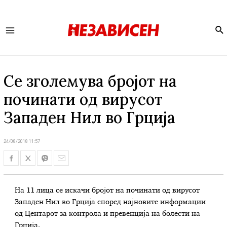
Se
Main
Menu
Се зголемува бројот на
починати од вирусот
Западен Нил во Грција
24/08/2018 11:57
На 11 лица се искачи бројот на починати од вирусот
Западен Нил во Грција според најновите информации
од Центарот за контрола и превенција на болести на
Грција.