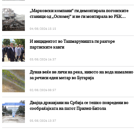
„Марковски компани“ ги демонтирала погонските
станици од „Осломеј“ и не ги монтирала во РЕК
„Битола“, стои во вештачењето на обвинителството
04/08/2026 15:15
И инцидентот во Ташмаруништa ги разгоре
партиските кавги
03/08/2026 16:37
Дунав веќе не личи на река, нивото на вода намалено
за речиси еден метар во Бугарија
02/08/2026 08:57
Двајца државјани на Србија се тешко повредени во
сообраќајката на патот Прилеп-Битола
05/08/2026 13:37