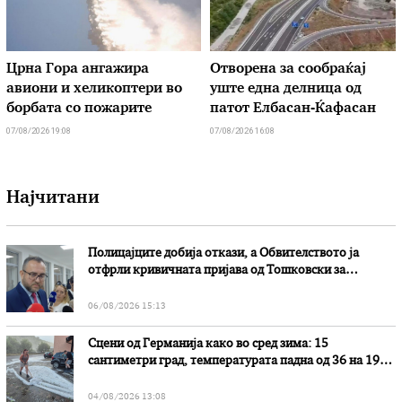
Црна Гора ангажира
Отворена за сообраќај
авиони и хеликоптери во
уште една делница од
борбата со пожарите
патот Елбасан-Ќафасан
07/08/2026 19:08
07/08/2026 16:08
Најчитани
Полицајците добија откази, а Обвителството ја
отфрли кривичната пријава од Тошковски за
наводни злоупотреби
06/08/2026 15:13
Сцени од Германија како во сред зима: 15
сантиметри град, температурата падна од 36 на 19
степени
04/08/2026 13:08