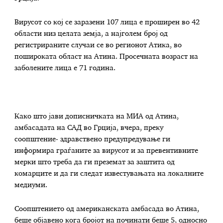
Вирусот со кој се заразени 107 лица е проширен во 42
области низ целата земја, а најголем број од
регистрираните случаи се во регионот Атика, во
пошироката област на Атина. Просечната возраст на
заболените лица е 71 година.
Како што јави дописничката на МИА од Атина,
амбасадата на САД во Грција, вчера, преку
соопштение- здравствено предупредување ги
информира граѓаните за вирусот и за превентивните
мерки што треба да ги преземат за заштита од
комарците и да ги следат известувањата на локалните
медиуми.
Соопштението од американската амбасада во Атина,
беше објавено кога бројот на починати беше 5, односно