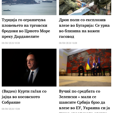
Турција го ограничува
Дрон полн со експлозив
пловењето на трговски
влезе во Бугарија: Се урна
бродови во Црното Море
во близина на важен
преку Дарданелите
гасовод
08/08/2026 18:08
08/08/2026 16:08
(Видео) Курти гаѓан со
Вучиќ по средбата со
јајца во косовското
Зеленски – мали се
Собрание
шансите Србија брзо да
влезе во ЕУ, Украина си ја
08/08/2026 15:08