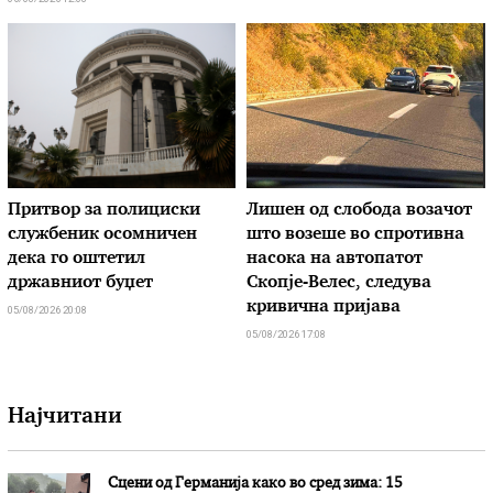
Притвор за полициски
Лишен од слобода возачот
службеник осомничен
што возеше во спротивна
дека го оштетил
насока на автопатот
државниот буџет
Скопје-Велес, следува
кривична пријава
05/08/2026 20:08
05/08/2026 17:08
Најчитани
Сцени од Германија како во сред зима: 15