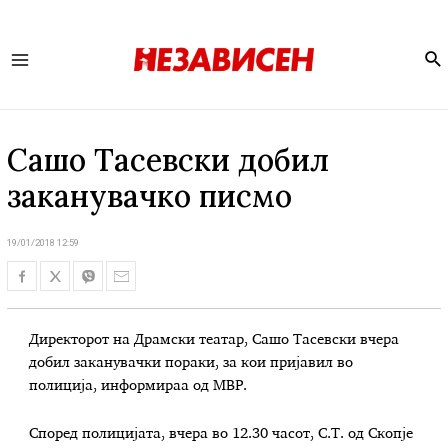
Se
Main
Menu
Сашо Tасевски добил
заканувачко писмо
19/01/2018 12:59
Директорот на Драмски театар, Сашо Тасевски вчера
добил заканувачки пораки, за кои пријавил во
полиција, информираа од МВР.
Според полицијата, вчера во 12.30 часот, С.Т. од Скопје