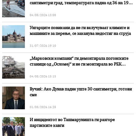
сантиметри град, температурата падна од 36 на 19
степени
04/08/2026 13:08
Унгарците повикани да не ги вклучуваат климите и
машините за перење, се заканува недостиг на струја
31/07/2026 19:10
„Марковски компани“ ги демонтирала погонските
станици од „Осломеј“ и не ги монтирала во РЕК
„Битола“, стои во вештачењето на обвинителството
04/08/2026 15:15
Вучиќ: Ако Дунав падне уште 30 сантиметри, готови
сме
01/08/2026 16:28
И инцидентот во Ташмаруништa ги разгоре
партиските кавги