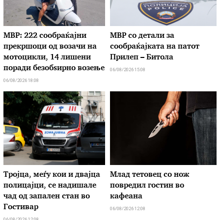
МВР: 222 сообраќајни
МВР со детали за
прекршоци од возачи на
сообраќајката на патот
мотоцикли, 14 лишени
Прилеп – Битола
поради безобѕирно возење
06/08/2026 15:08
06/08/2026 18:08
Тројца, меѓу кои и двајца
Млад тетовец со нож
полицајци, се надишале
повредил гостин во
чад од запален стан во
кафеана
Гостивар
06/08/2026 12:08
06/08/2026 12:08