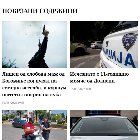
ПОВРЗАНИ СОДРЖИНИ
Лишен од слобода маж од
Исчезнато е 11-годишно
Боговиње кој пукал на
момче од Долнени
семејна веселба, а куршум
06/08/2026 18:08
оштетил покрив на куќа
06/08/2026 19:08