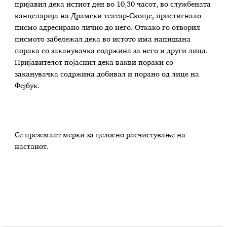
пријавил дека истиот ден во 10,30 часот, во службената
канцеларија на Драмски театар-Скопје, пристигнало
писмо адресирано лично до него. Откако го отворил
писмото забележал дека во истото има напишана
порака со заканувачка содржина за него и други лица.
Пријавителот појаснил дека вакви пораки со
заканувачка содржина добивал и порано од лице на
Фејбук.
Се преземаат мерки за целосно расчистување на
настанот.