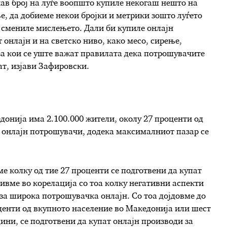
ав број на луѓе воопшто купиле некогаш нешто на
е, да добиеме некои бројки и метрики зошто луѓето
го смениле мислењето. Дали би купиле онлајн
т онлајн и на светско ниво, како месо, сирење,
за кои се уште важат правилата дека потрошувачите
пат, изјави Зафировски.
донија има 2.100.000 жители, околу 27 проценти од
 онлајн потрошувачи, додека максималниот пазар се
 колку од тие 27 проценти се подготвени да купат
ивме во корелација со тоа колку негативни аспекти
за широка потрошувачка онлајн. Со тоа дојдовме до
центи од вкупното население во Македонија или шест
одини, се подготвени да купат онлајн производи за