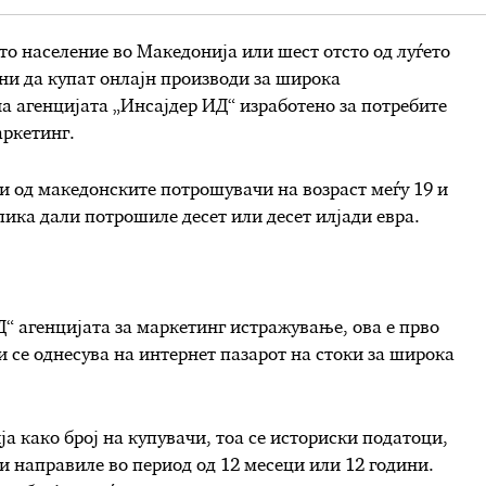
о население во Македонија или шест отсто од луѓето
ени да купат онлајн производи за широка
 агенцијата „Инсајдер ИД“ изработено за потребите
аркетинг.
 од македонските потрошувачи на возраст меѓу 19 и
лика дали потрошиле десет или десет илјади евра.
“ агенцијата за маркетинг истражување, ова е прво
 се однесува на интернет пазарот на стоки за широка
а како број на купувачи, тоа се историски податоци,
и направиле во период од 12 месеци или 12 години.