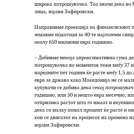
широка потрошувачка. Тоа значи дека во 
лица, изјави Зафировски.
Направивме проекција на финансискиот пот
земавме податоци за 40-те најголеми син
околу 650 милиони евра годишно.
– Добивме некоја апроксимативна сума де
потрошувачка во моментов тежи меѓу 37 и
наредните пет години ќе расте меѓу 1,5 д
евра за држава како Македонија не се малк
купувачи се добива дека секој потрошувач 
годишно, или 50 и нешто евра месечно, или
отприлика растот што го имаат и вкупнио
дека со малку помал процент ќе расте и о
кои се двигател на процесот на промена на
изјави Зафировски.