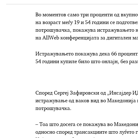
Во моментов само три проценти од вкупнот
на возраст меѓу 19 и 54 години се подготв
потрошувачка, покажува истражувањето на
на AllWeb конференцијата за дигитален м
Истражувањето покажува дека 66 проценти
54 години купиле било што онлајн, без раз
Според Сергеј Зафировски од „Инсајдер ИД
истражување од ваков вид во Македонија и
потрошувачка.
– Тоа што досега се покажува во Македониј
односно според трансакциите што луѓето г