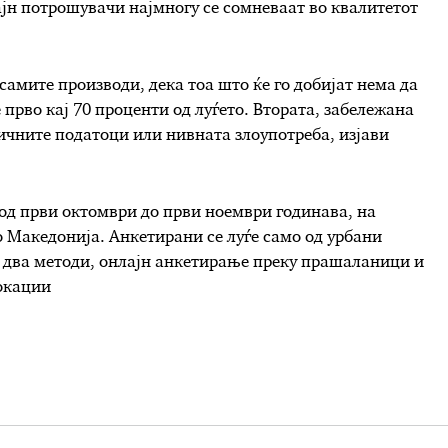
н потрошувачи најмногу се сомневаат во квалитетот
самите производи, дека тоа што ќе го добијат нема да
е прво кај 70 проценти од луѓето. Втората, забележана
личните податоци или нивната злоупотреба, изјави
од први октомври до први ноември годинава, на
о Македонија. Анкетирани се луѓе само од урбани
е два методи, онлајн анкетирање преку прашаланици и
окации