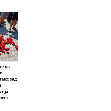
е на
т
тане зад
т
т ја
ната