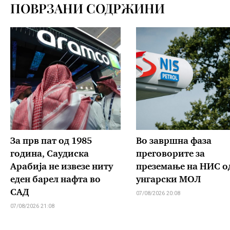
ПОВРЗАНИ СОДРЖИНИ
За прв пат од 1985
Во завршна фаза
година, Саудиска
преговорите за
Арабија не извезе ниту
преземање на НИС о
еден барел нафта во
унгарски МОЛ
САД
07/08/2026 20:08
07/08/2026 21:08