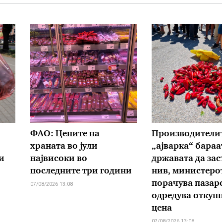
ФАО: Цените на
Производителит
храната во јули
„ајварка“ бараа
и
највисоки во
државата да зас
последните три години
нив, министеро
порачува пазаро
07/08/2026 13:08
одредува откуп
цена
07/08/2026 13:08