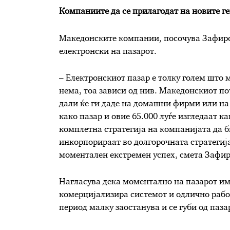
Компаниите да се прилагодат на новите 
Македонските компании, посочува Зафиров
електронски на пазарот.
– Електронскиот пазар е толку голем што 
нема, тоа зависи од нив. Македонскиот пот
дали ќе ги даде на домашни фирми или на 
како пазар и овие 65.000 луѓе изгледаат ка
комплетна стратегија на компанијата да би
инкорпорираат во долгорочната стратегија
моментален екстремен успех, смета Зафир
Нагласува дека моментално на пазарот има
комерцијализира системот и одлично работ
период малку заостанува и се губи од паза