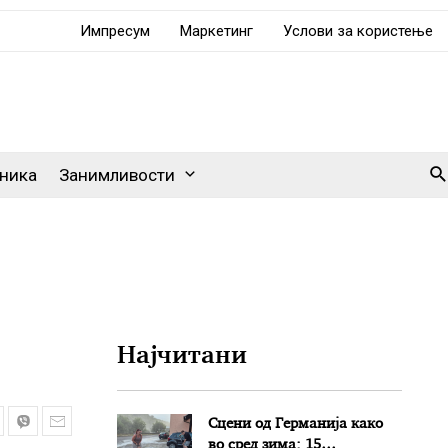
Импресум
Маркетинг
Услови за користење
Se
ника
Занимливости
Најчитани
Сцени од Германија како
во сред зима: 15