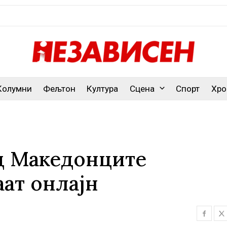
Колумни
Фељтон
Култура
Сцена
Спорт
Хро
д Македонците
аат онлајн