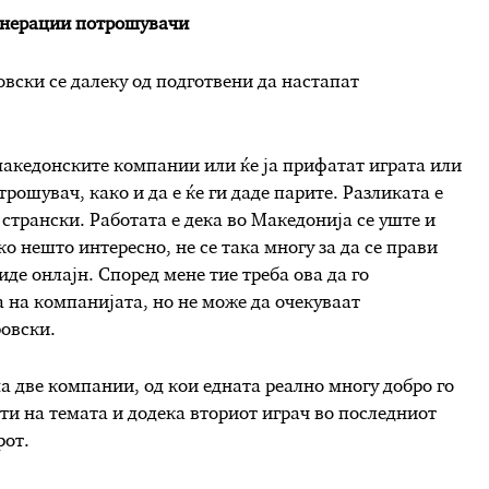
генерации потрошувачи
ски се далеку од подготвени да настапат
македонските компании или ќе ја прифатат играта или
рошувач, како и да е ќе ги даде парите. Разликата е
странски. Работата е дека во Македонија се уште и
ко нешто интересно, не се така многу за да се прави
де онлајн. Според мене тие треба ова да го
 на компанијата, но не може да очекуваат
овски.
 две компании, од кои едната реално многу добро го
и на темата и додека вториот играч во последниот
рот.