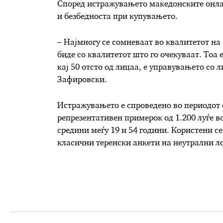
Според истражувањето македонските онлај
и безбедноста при купувањето.
– Најмногу се сомневаат во квалитетот на 
биде со квалитетот што го очекуваат. Тоа 
кај 50 отсто од лицаа, е управувањето со 
Зафировски.
Истражувањето е спроведено во периодот 
репрезентативен примерок од 1.200 луѓе в
средини меѓу 19 и 54 години. Користени с
класични теренски анкети на неутрални л