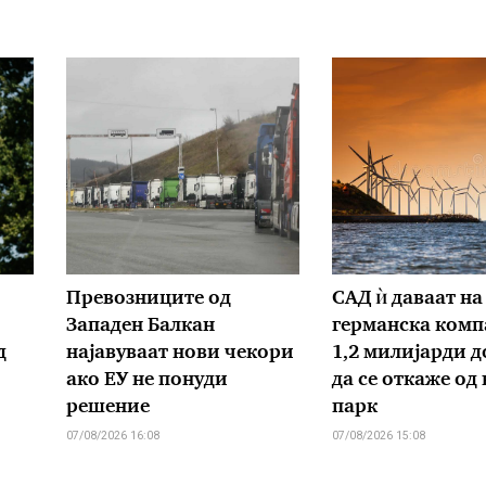
Превозниците од
САД ѝ даваат на
Западен Балкан
германска комп
д
најавуваат нови чекори
1,2 милијарди д
ако ЕУ не понуди
да се откаже од
решение
парк
07/08/2026 16:08
07/08/2026 15:08