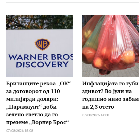
Британците рекоа „ОК“
Инфлацијата го губи
за договорот од 110
здивот? Во јули на
милијарди долари:
годишно ниво забав
„Парамаунт“ доби
на 2,3 отсто
зелено светло да го
07/08/2026 14:08
преземе „Ворнер Брос“
07/08/2026 15:08