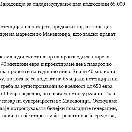
Македонија за онлајн купување има подготвени 65.000
енцијал на пазарот, продолжи тој, и за таа цел
џири на маркети во Македонија, што заедно прават
ка македонскиот пазар на производи за широка
 40 милиони евра и проектираме дека пазарот во
о два проценти на годишно ниво. Значи 40 милиони
у, но кога ќе се поделат на 65 илјади потенцијални
треба да купи производи во вредност од 650 евра
 11 евра неделно, што изгледа многу реално. Тоа е
т пазар на супермаркети во Македонија. Очекуваме
нлајн потрошуваката бидејќи помладите генерации,
 навиките ќе стареат и ќе трошат повеќе средства,