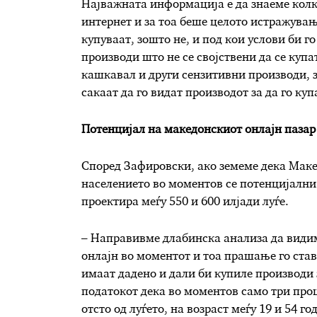
Најважната информација е да знаеме колк
интернет и за тоа беше целото истражувањ
купуваат, зошто не, и под кои услови би 
производи што не се својствени да се купа
кашкавал и други сензитивни производи, 
сакаат да го видат производот за да го ку
Потенцијал на македонскиот онлајн пазар
Според Зафировски, ако земеме дека Маке
населението во моментов се потенцијални
проектира меѓу 550 и 600 илјади луѓе.
– Направивме длабинска анализа да видиме
онлајн во моментот и тоа прашање го став
имаат дадено и дали би купиле производи 
податокот дека во моментов само три про
отсто од луѓето, на возраст меѓу 19 и 54 г