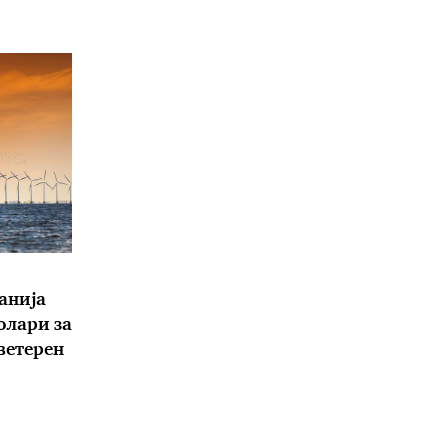
анија
олари за
 ветерен