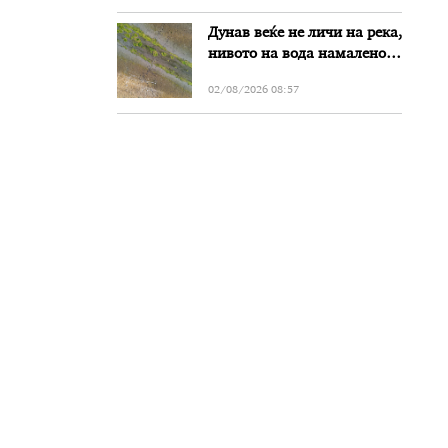
Дунав веќе не личи на река,
нивото на вода намалено
за речиси еден метар во
02/08/2026 08:57
Бугарија