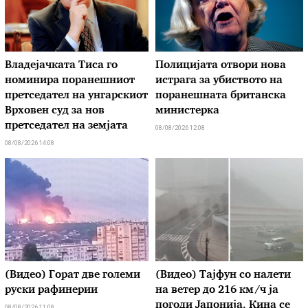
Владејачката Тиса го
Полицијата отвори нова
номинира поранешниот
истрага за убиството на
претседател на унгарскиот
поранешната британска
Врховен суд за нов
министерка
претседател на земјата
08/08/2026 12:08
08/08/2026 14:08
(Видео) Горат две големи
(Видео) Тајфун со налети
руски рафинерии
на ветер до 216 км/ч ја
погоди Јапонија. Кина се
08/08/2026 11:08