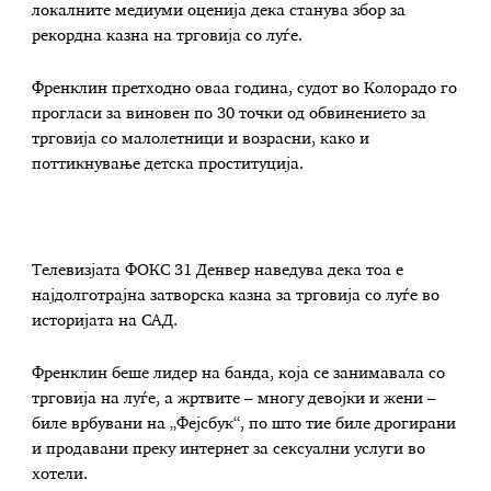
локалните медиуми оценија дека станува збор за
рекордна казна на трговија со луѓе.
Френклин претходно оваа година, судот во Колорадо го
прогласи за виновен по 30 точки од обвинението за
трговија со малолетници и возрасни, како и
поттикнување детска проституција.
Телевизјата ФОКС 31 Денвер наведува дека тоа е
најдолготрајна затворска казна за трговија со луѓе во
историјата на САД.
Френклин беше лидер на банда, која се занимавала со
трговија на луѓе, а жртвите – многу девојки и жени –
биле врбувани на „Фејсбук“, по што тие биле дрогирани
и продавани преку интернет за сексуални услуги во
хотели.