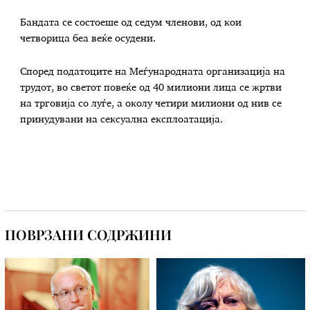
Бандата се состоеше од седум членови, од кои
четворица беа веќе осудени.
Според податоците на Меѓународната организација на
трудот, во светот повеќе од 40 милиони лица се жртви
на трговија со луѓе, а околу четири милиони од нив се
принудувани на сексуална експлоатација.
ПОВРЗАНИ СОДРЖИНИ