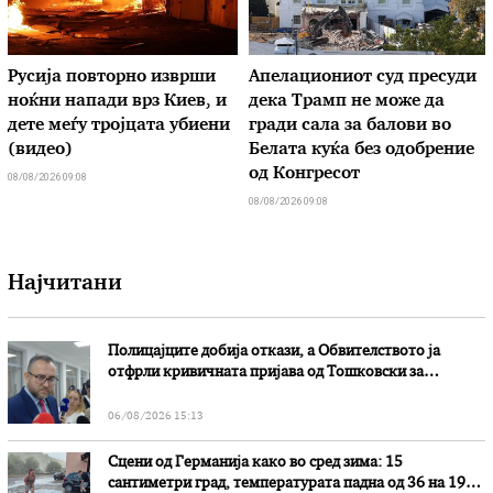
Русија повторно изврши
Апелациониот суд пресуди
ноќни напади врз Киев, и
дека Трамп не може да
дете меѓу тројцата убиени
гради сала за балови во
(видео)
Белата куќа без одобрение
од Конгресот
08/08/2026 09:08
08/08/2026 09:08
Најчитани
Полицајците добија откази, а Обвителството ја
отфрли кривичната пријава од Тошковски за
наводни злоупотреби
06/08/2026 15:13
Сцени од Германија како во сред зима: 15
сантиметри град, температурата падна од 36 на 19