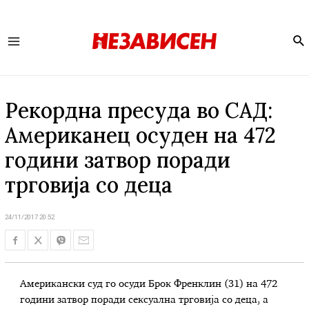
Se
Main
Menu
Рекордна пресуда во САД:
Американец осуден на 472
години затвор поради
трговија со деца
24/11/2017 20:52
Американски суд го осуди Брок Френклин (31) на 472
години затвор поради сексуална трговија со деца, а