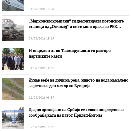
степени
04/08/2026 13:08
„Марковски компани“ ги демонтирала погонските
станици од „Осломеј“ и не ги монтирала во РЕК
„Битола“, стои во вештачењето на обвинителството
04/08/2026 15:15
И инцидентот во Ташмаруништa ги разгоре
партиските кавги
03/08/2026 16:37
Дунав веќе не личи на река, нивото на вода намалено
за речиси еден метар во Бугарија
02/08/2026 08:57
Двајца државјани на Србија се тешко повредени во
сообраќајката на патот Прилеп-Битола
05/08/2026 13:37