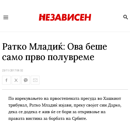
Se
Main
Menu
Ратко Младиќ: Ова беше
само прво полувреме
23/11/2017 08:32
По изрекувањето на првостепената пресуда во Хашкиот
трибунал, Ратко Младиќ изјави, преку својот син Дарко,
дека се додека е жив ќе се бори за откривање на
правата вистина за борбата на Србите.