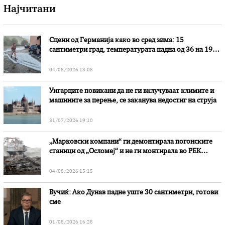
Најчитани
Сцени од Германија како во сред зима: 15
сантиметри град, температурата падна од 36 на 19
степени
04/08/2026 13:08
Унгарците повикани да не ги вклучуваат климите и
машините за перење, се заканува недостиг на струја
31/07/2026 19:10
„Марковски компани“ ги демонтирала погонските
станици од „Осломеј“ и не ги монтирала во РЕК
„Битола“, стои во вештачењето на обвинителството
04/08/2026 15:15
Вучиќ: Ако Дунав падне уште 30 сантиметри, готови
сме
01/08/2026 16:28