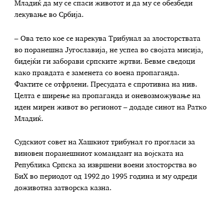
Младиќ да му се спаси животот и да му се обезбеди
лекување во Србија.
– Ова тело кое се нарекува Трибунал за злосторствата
во поранешна Југославија, не успеа во својата мисија,
бидејќи ги заборави српските жртви. Бевме сведоци
како правдата е заменета со воена пропаганда.
Фактите се отфрлени. Пресудата е спротивна на нив.
Целта е ширење на пропаганда и оневозможување на
иден мирен живот во регионот – додаде синот на Ратко
Младиќ.
Судскиот совет на Хашкиот трибунал го прогласи за
виновен поранешниот командант на војската на
Република Српска за извршени воени злосторства во
БиХ во периодот од 1992 до 1995 година и му одреди
доживотна затворска казна.