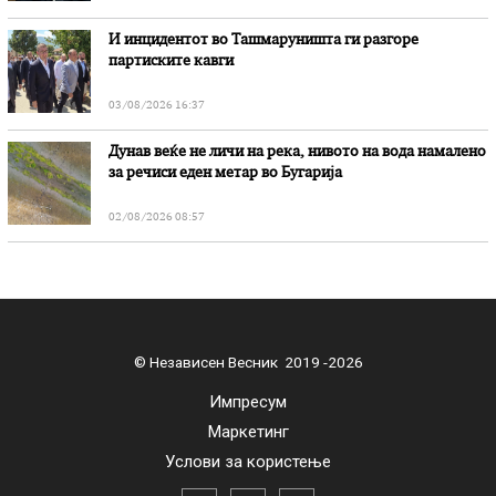
И инцидентот во Ташмаруништa ги разгоре
партиските кавги
03/08/2026 16:37
Дунав веќе не личи на река, нивото на вода намалено
за речиси еден метар во Бугарија
02/08/2026 08:57
© Независен Весник 2019 -2026
Импресум
Маркетинг
Услови за користење