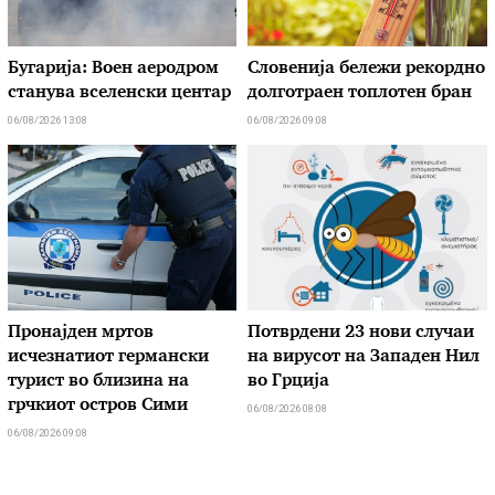
Бугарија: Воен аеродром
Словенија бележи рекордно
станува вселенски центар
долготраен топлотен бран
06/08/2026 13:08
06/08/2026 09:08
Пронајден мртов
Потврдени 23 нови случаи
исчезнатиот германски
на вирусот на Западен Нил
турист во близина на
во Грција
грчкиот остров Сими
06/08/2026 08:08
06/08/2026 09:08