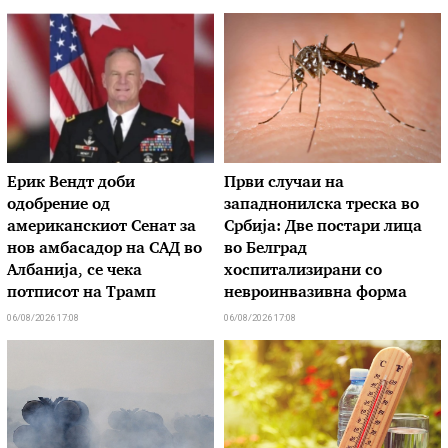
Ерик Вендт доби
Први случаи на
одобрение од
западнонилска треска во
американскиот Сенат за
Србија: Две постари лица
нов амбасадор на САД во
во Белград
Албанија, се чека
хоспитализирани со
потписот на Трамп
невроинвазивна форма
06/08/2026 17:08
06/08/2026 17:08