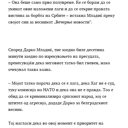
– Ова беше само прво полувреме. Ќе се борам да се
укинат овие наложени лаги и да се открие правата
вистина за борбта на Србите – истакна Младиќ преку
својот син за весникот „Вечерње новости“.
Според Дарко Младиќ, тие заедно биле десетина
минути заедно по изрекувањето на пресудата,
пренесувајќи дека неговиот татко бил гневен, иако
очекувал таква казна.
– Мојот татко порача дека се е лага, дека Хаг не е суд,
туку комисија на НАТО и дека ова не е правда. Тоа е
обид да се криминализира српскиот народ, кој се
штител од агресија, додаде Дарко за белградскиот
весник.
Тој нагласи дека во овој момент е приоритет на