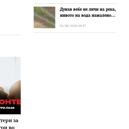
Дунав веќе не личи на река,
нивото на вода намалено
за речиси еден метар во
02/08/2026 08:57
Бугарија
тери за
ри во