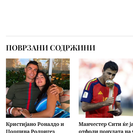
ПОВРЗАНИ СОДРЖИНИ
Кристијано Роналдо и
Манчестер Сити ќе ј
Џорџина Родригез
отфрли понудата на