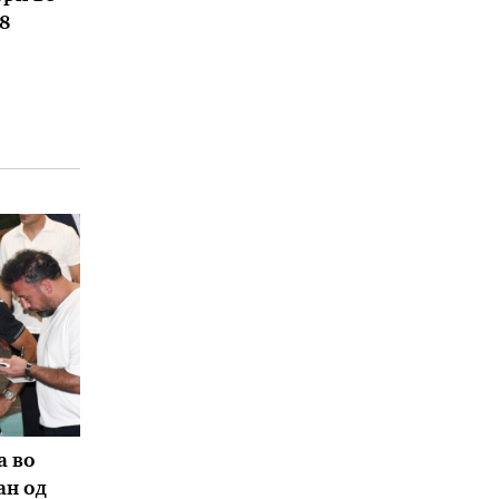
8
а во
ан од