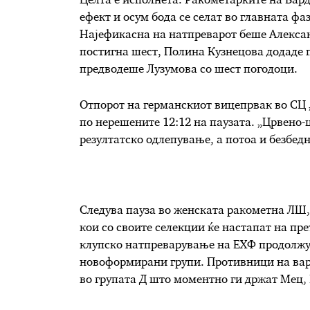
Целта е исполнета. Ракометарките на Вард
ефект и осум бода се селат во главната 
Најефикасна на натпреварот беше Алексан
постигна шест, Полина Кузнецова додаде п
предводеше Лузумова со шест погодоци.
Отпорот на германскиот вицепрвак во СЦ 
по нерешените 12:12 на паузата. „Црвено-
резултатско одлепување, а потоа и безбед
Следува пауза во женската ракометна ЛШ, 
кои со своите селекции ќе настапат на пр
клупско натпреварување на ЕХФ продолжув
новоформирани групи. Противници на вард
во групата Д што моментно ги држат Мец, 