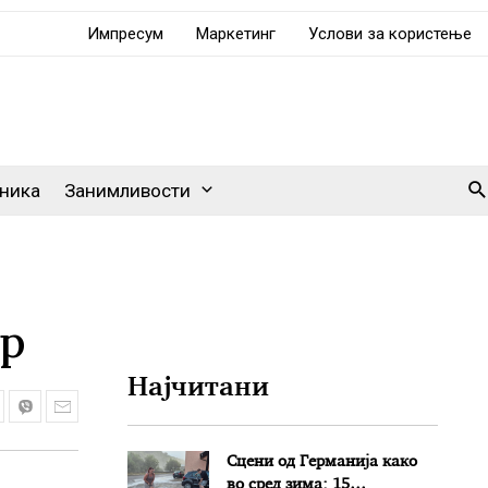
Импресум
Маркетинг
Услови за користење
Se
ника
Занимливости
ер
Најчитани
Сцени од Германија како
во сред зима: 15