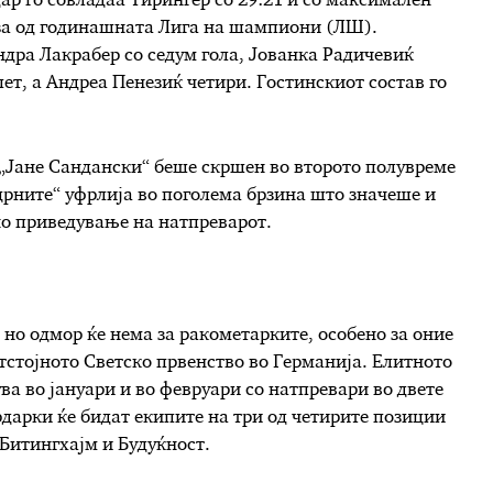
ар го совладаа Тирингер со 29:21 и со максимален
фаза од годинашната Лига на шампиони (ЛШ).
дра Лакрабер со седум гола, Јованка Радичевиќ
ет, а Андреа Пенезиќ четири. Гостинскиот состав го
„Јане Сандански“ беше скршен во второто полувреме
црните“ уфрлија во поголема брзина што значеше и
но приведување на натпреварот.
но одмор ќе нема за ракометарките, особено за оние
етстојното Светско првенство во Германија. Елитното
а во јануари и во февруари со натпревари во двете
арки ќе бидат екипите на три од четирите позиции
Битингхајм и Будуќност.