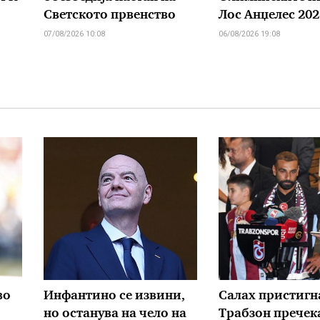
Светското првенство
Лос Анџелес 202
07/08/2026 10:08
06/08/2026 19:08
во
Инфантино се извини,
Салах пристигн
но останува на чело на
Трабзон пречек