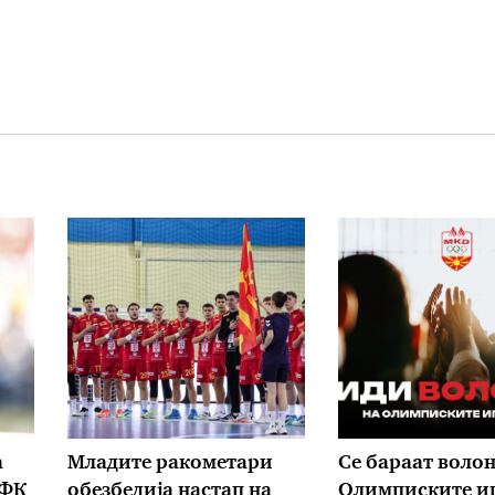
а
Младите ракометари
Се бараат волон
 ФК
обезбедија настап на
Олимписките иг