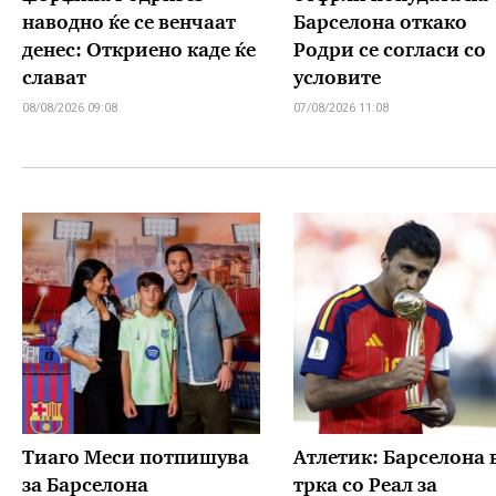
наводно ќе се венчаат
Барселона откако
денес: Откриено каде ќе
Родри се согласи со
слават
условите
08/08/2026 09:08
07/08/2026 11:08
Тиаго Меси потпишува
Атлетик: Барселона 
за Барселона
трка со Реал за