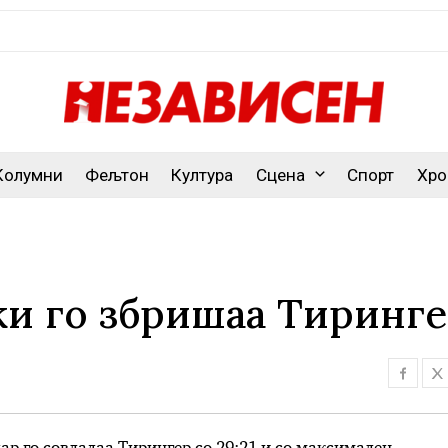
Колумни
Фељтон
Култура
Сцена
Спорт
Хро
ки го збришаа Тиринг