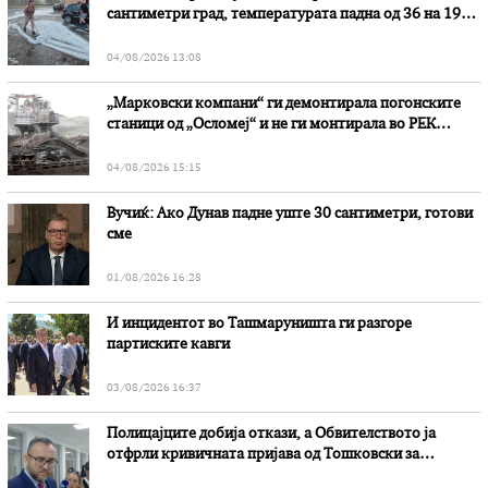
сантиметри град, температурата падна од 36 на 19
степени
04/08/2026 13:08
„Марковски компани“ ги демонтирала погонските
станици од „Осломеј“ и не ги монтирала во РЕК
„Битола“, стои во вештачењето на обвинителството
04/08/2026 15:15
Вучиќ: Ако Дунав падне уште 30 сантиметри, готови
сме
01/08/2026 16:28
И инцидентот во Ташмаруништa ги разгоре
партиските кавги
03/08/2026 16:37
Полицајците добија откази, а Обвителството ја
отфрли кривичната пријава од Тошковски за
наводни злоупотреби