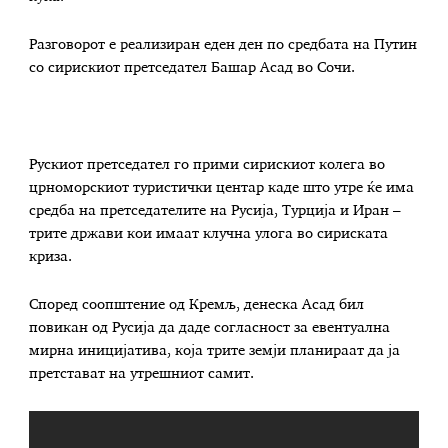
Разговорот е реализиран еден ден по средбата на Путин
со сирискиот претседател Башар Асад во Сочи.
Рускиот претседател го прими сирискиот колега во
црноморскиот туристички центар каде што утре ќе има
средба на претседателите на Русија, Турција и Иран –
трите држави кои имаат клучна улога во сириската
криза.
Според соопштение од Кремљ, денеска Асад бил
повикан од Русија да даде согласност за евентуална
мирна иницијатива, која трите земји планираат да ја
претстават на утрешниот самит.