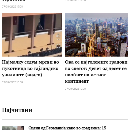
07/08/2026 14:08
07/08/2026 15:08
Најмалку седум мртви во
Ова се најголемите градови
пукотница во тајландско
во светот: Девет од десет се
училиште (видео)
наоѓаат на истиот
континент
07/08/2026 10:08
07/08/2026 10:08
Најчитани
Сцени од Германија како во сред зима: 15