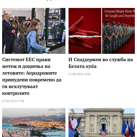
Системот ЕЕС прави
И Спајдермен во служба на
метеж и доцнења на
Белата куќа
летовите: Аеродромите
07/08/2026 16:08
принудени повремено да
ги исклучуваат
контролите
07/08/2026 17:08