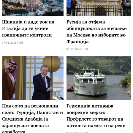
Шпанија ѝ даде рок на
Русија ги отфрла
Италија да ги укине
обвинувањата за мешање
граничните контроли
на Москва во изборите во
Франција
07/08/2026 16:08
07/08/2026 15:08
Нов сојуз на регионални
Германија активира
сили: Турција, Пакистан и
вонредни мерки:
Саудиска Арабија ја
Префрлете го товарот на
зајакнуваат воената
патишта наместо на реки
соработка