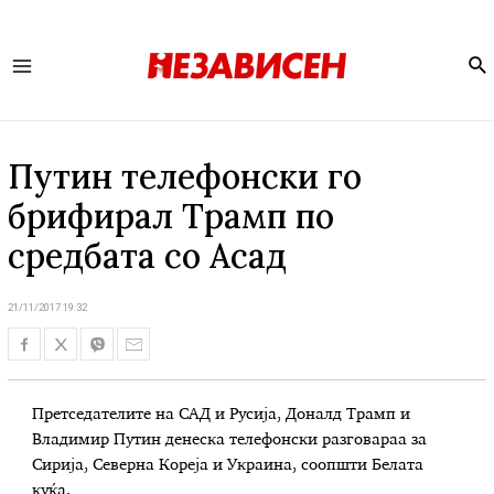
Se
Main
Menu
Путин телефонски го
брифирал Трамп по
средбата со Асад
21/11/2017 19:32
Претседателите на САД и Русија, Доналд Трамп и
Владимир Путин денеска телефонски разговараа за
Сирија, Северна Кореја и Украина, соопшти Белата
куќа.