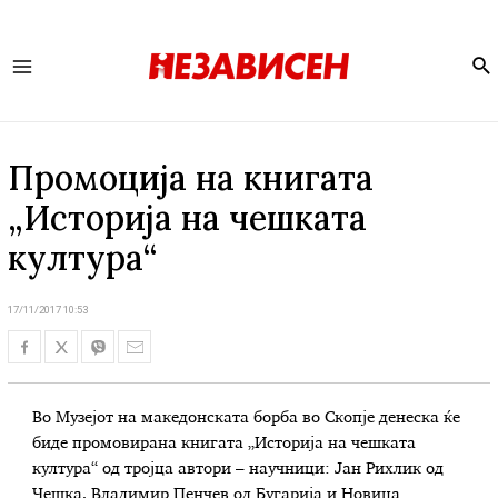
Se
Main
Menu
Промоција на книгата
„Историја на чешката
култура“
17/11/2017 10:53
Во Музејот на македонската борба во Скопје денеска ќе
биде промовирана книгата „Историја на чешката
култура“ од тројца автори – научници: Јан Рихлик од
Чешка, Владимир Пенчев од Бугарија и Новица