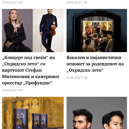
06/08/2026 12:08
06/08/2026 11:08
„Концерт под свеќи“ на
Вокален и пијанистички
„Охридско лето“ со
огномет за роденденот на
виртуозот Стефан
„Охридско лето“
Миленковиќ и камерниот
05/08/2026 11:08
оркестар „Профундис“
06/08/2026 10:08