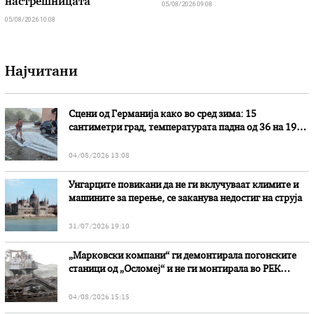
настрешницата
05/08/2026 09:08
05/08/2026 10:08
Најчитани
Сцени од Германија како во сред зима: 15
сантиметри град, температурата падна од 36 на 19
степени
04/08/2026 13:08
Унгарците повикани да не ги вклучуваат климите и
машините за перење, се заканува недостиг на струја
31/07/2026 19:10
„Марковски компани“ ги демонтирала погонските
станици од „Осломеј“ и не ги монтирала во РЕК
„Битола“, стои во вештачењето на обвинителството
04/08/2026 15:15