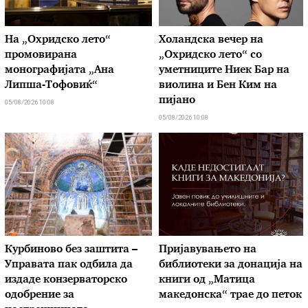
На „Охридско лето“
Холандска вечер на
промовирана
„Охридско лето“ со
монографијата „Ана
уметниците Ниек Бар на
Липша-Тофовиќ“
виолина и Бен Ким на
пијано
05/08/2026 10:08
05/08/2026 10:08
Курбиново без заштита –
Пријавувањето на
Управата пак одбила да
библиотеки за донација на
издаде конзерваторско
книги од „Матица
одобрение за
македонска“ трае до петок