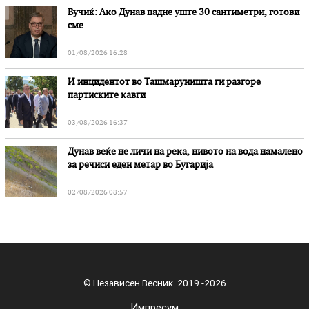
Вучиќ: Ако Дунав падне уште 30 сантиметри, готови
сме
01/08/2026 16:28
И инцидентот во Ташмаруништa ги разгоре
партиските кавги
03/08/2026 16:37
Дунав веќе не личи на река, нивото на вода намалено
за речиси еден метар во Бугарија
02/08/2026 08:57
© Независен Весник 2019 -2026
Импресум