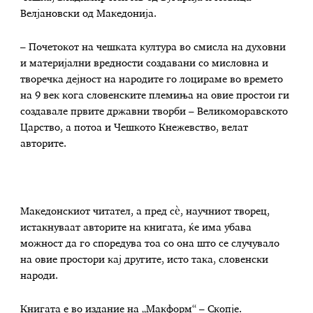
Велјановски од Македонија.
– Почетокот на чешката култура во смисла на духовни
и материјални вредности создавани со мисловна и
творечка дејност на народите го лоцираме во времето
на 9 век кога словенските племиња на овие простои ги
создавале првите државни творби – Великоморавското
Царство, а потоа и Чешкото Кнежевство, велат
авторите.
Македонскиот читател, а пред сè, научниот творец,
истакнуваат авторите на книгата, ќе има убава
можност да го споредува тоа со она што се случувало
на овие простори кај другите, исто така, словенски
народи.
Книгата е во издание на „Макформ“ – Скопје.