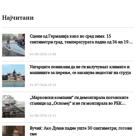
Најчитани
Сцени од Германија како во сред зима: 15
сантиметри град, температурата падна од 36 на 19
степени
04/08/2026 13:08
Унгарците повикани да не ги вклучуваат климите и
машините за перење, се заканува недостиг на струја
31/07/2026 19:10
„Марковски компани“ ги демонтирала погонските
станици од „Осломеј“ и не ги монтирала во РЕК
„Битола“, стои во вештачењето на обвинителството
04/08/2026 15:15
Вучиќ: Ако Дунав падне уште 30 сантиметри, готови
сме