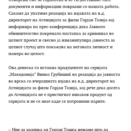
Отворени сме за соработка и ќе ги доставиме сите
документи и информации поврзани со нашата работа.
Сакаме да упатиме реакција на изјавата на в.д.
директорот на Агенцијата за филм Горјан Тозија кој
информира на прес-конференција дека Јавното
обвинителство покренало постапка за криминал во
целиот проект и свесно ја изманипулира јавноста за
целиот случај што покажува на неговата личност и
намера во целост.
Ова денеска го истакна продуцентот на серијата
„Македонија“ Винко Грубишиќ во реакција до јавноста
во врска со вчерашната изјава на в.д. директорот на
Агенцијата за филм Горјан Тозија, кој рече дека досега
до Агенцијата не е пристигнат никаков продукт од
серијата и не се знае каде се потрошени парите.
– Ние за разлика од Горјан Тозија немаме што да