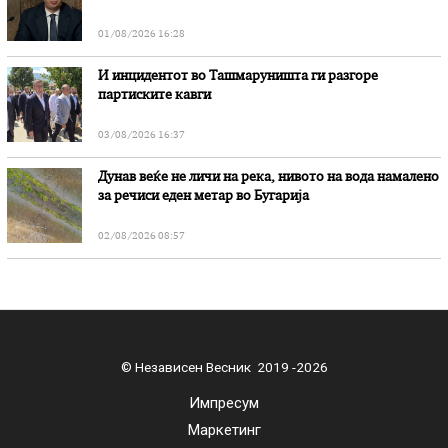
01/08/2026 16:28
И инцидентот во Ташмаруништa ги разгоре
партиските кавги
03/08/2026 16:37
Дунав веќе не личи на река, нивото на вода намалено
за речиси еден метар во Бугарија
02/08/2026 08:57
© Независен Весник 2019 -2026
Импресум
Маркетинг