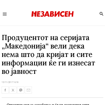
Se
Main
Menu
Продуцентот на серијата
„Македонија“ вели дека
нема што да кријат и сите
информации ќе ги изнесат
во јавност
15/11/2017 16:18