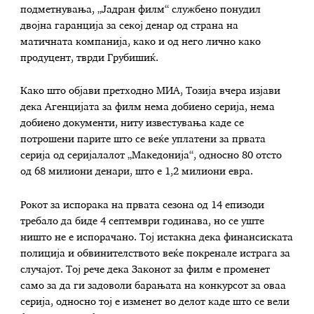
подметнувања, „Јадран филм“ службено понудил
двојна гаранција за секој денар од страна на
матичната компанија, како и од него лично како
продуцент, тврди Грубишиќ.
Како што објави претходно МИА, Тозија вчера изјави
дека Агенцијата за филм нема добиено серија, нема
добиено документи, ниту известувања каде се
потрошени парите што се веќе уплатени за првата
серија од серијалалот „Македонија“, односно 80 отсто
од 68 милиони денари, што е 1,2 милиони евра.
Рокот за испорака на првата сезона од 14 епизоди
требало да биде 4 септември годинава, но се уште
ништо не е испорачано. Тој истакна дека финансиската
полиција и обвинителството веќе покренале истрага за
случајот. Тој рече дека Законот за филм е променет
само за да ги задоволи барањата на конкурсот за оваа
серија, односно тој е изменет во делот каде што се вели