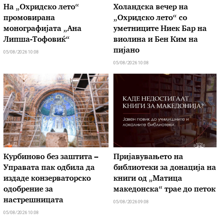
На „Охридско лето“
Холандска вечер на
промовирана
„Охридско лето“ со
монографијата „Ана
уметниците Ниек Бар на
Липша-Тофовиќ“
виолина и Бен Ким на
пијано
05/08/2026 10:08
05/08/2026 10:08
Курбиново без заштита –
Пријавувањето на
Управата пак одбила да
библиотеки за донација на
издаде конзерваторско
книги од „Матица
одобрение за
македонска“ трае до петок
настрешницата
05/08/2026 09:08
05/08/2026 10:08