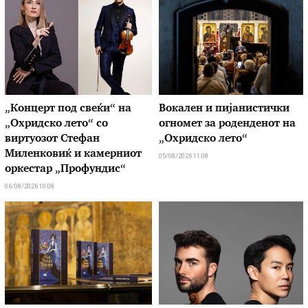
„Концерт под свеќи“ на
Вокален и пијанистички
„Охридско лето“ со
огномет за роденденот на
виртуозот Стефан
„Охридско лето“
Миленковиќ и камерниот
05/08/2026 11:08
оркестар „Профундис“
06/08/2026 10:08