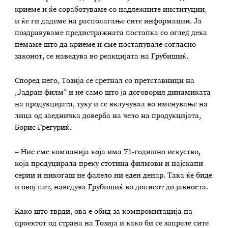
криеме и ќе соработуваме со надлежните институции,
и ќе ги дадеме на располагање сите информации. Ја
поздравуваме предистражната постапка со оглед дека
немаме што да криеме и сме постапувале согласно
законот, се наведува во реакцијата на Грубишиќ.
Според него, Тозија се сретнал со претставници на
„Јадран филм“ и не само што ја договорил динамиката
на продукцијата, туку и се вклучувал во именување на
лица од заедничка доверба на чело на продукцијата,
Борис Грегуриќ.
– Ние сме компанија која има 71-годишно искуство,
која продуцирала преку стотина филмови и најскапи
серии и никогаш не фалело ни еден денар. Така ќе биде
и овој пат, наведува Грубишиќ во дописот до јавноста.
Како што тврди, ова е обид за компромитација на
проектот од страна на Тозија и како би се запреле сите