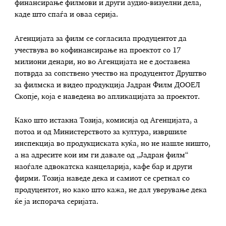
финансирање филмови и други аудио-визуелни дела,
каде што спаѓа и оваа серија.
Агенцијата за филм се согласила продуцентот да
учествува во кофинансирање на проектот со 17
милиони денари, но во Агенцијата не е доставена
потврда за сопствено учество на продуцентот Друштво
за филмска и видео продукција Јадран Филм ДООЕЛ
Скопје, која е наведена во апликацијата за проектот.
Како што истакна Тозија, комисија од Агенцијата, а
потоа и од Министерството за култура, извршиле
инспекција во продукциската куќа, но не нашле ништо,
а на адресите кои им ги давале од „Јадран филм“
наоѓале адвокатска канцеларија, кафе бар и други
фирми. Тозија наведе дека и самиот се сретнал со
продуцентот, но како што кажа, не дал уверување дека
ќе ја испорача серијата.