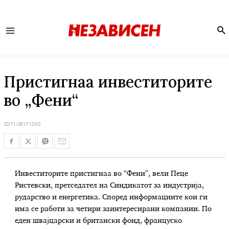
Se
Main
Menu
Пристигнаа инвеститорите
во „Фени“
22/11/2017 12:02
Инвеститорите пристигнаа во “Фени”, вели Пеце
Ристевски, претседател на Синдикатот за индустрија,
рударство и енергетика. Според информациите кои ги
има се работи за четири заинтересирани компании. По
еден швајцарски и британски фонд, француско