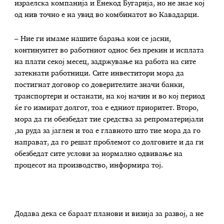
израелска компанија и Енекод Бугарија, но не знае кој
од нив точно е на увид во комбинатот во Кавадарци.
– Ние ги имаме нашите барања кои се јасни,
континуитет во работниот однос без прекин и исплата
на плати секој месец, задржување на работа на сите
затекнати работници. Сите инвеститори мора да
постигнат договор со доверителите значи банки,
транспортери и останати, на кој начин и во кој период
ќе го измират долгот, тоа е едниот приоритет. Второ,
мора да ги обезбедат тие средства за репроматеријали
,за руда за јаглен и тоа е главното што тие мора да го
направат, да го решат проблемот со долговите и да ги
обезбедат сите услови за нормално одвивање на
процесот на производство, информира тој.
Додава дека се бараат планови и визија за развој, а не