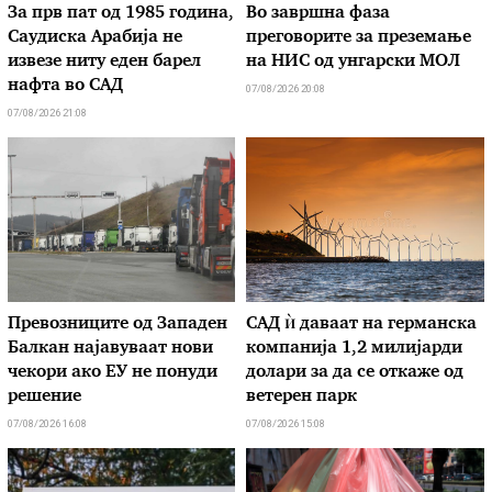
За прв пат од 1985 година,
Во завршна фаза
Саудиска Арабија не
преговорите за преземање
извезе ниту еден барел
на НИС од унгарски МОЛ
нафта во САД
07/08/2026 20:08
07/08/2026 21:08
Превозниците од Западен
САД ѝ даваат на германска
Балкан најавуваат нови
компанија 1,2 милијарди
чекори ако ЕУ не понуди
долари за да се откаже од
решение
ветерен парк
07/08/2026 16:08
07/08/2026 15:08