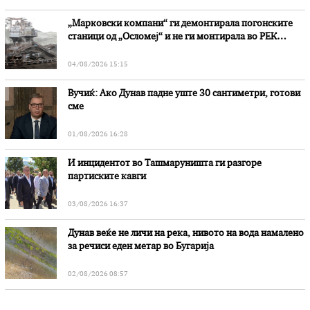
„Марковски компани“ ги демонтирала погонските
станици од „Осломеј“ и не ги монтирала во РЕК
„Битола“, стои во вештачењето на обвинителството
04/08/2026 15:15
Вучиќ: Ако Дунав падне уште 30 сантиметри, готови
сме
01/08/2026 16:28
И инцидентот во Ташмаруништa ги разгоре
партиските кавги
03/08/2026 16:37
Дунав веќе не личи на река, нивото на вода намалено
за речиси еден метар во Бугарија
02/08/2026 08:57