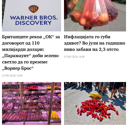
Британците рекоа „ОК“ за
Инфлацијата го губи
договорот од 110
здивот? Во јули на годишно
милијарди долари:
ниво забави на 2,3 отсто
„Парамаунт“ доби зелено
07/08/2026 14:08
светло да го преземе
„Ворнер Брос“
07/08/2026 15:08