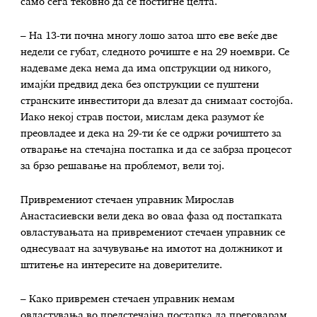
само сега тековно да се постигне целта.
– На 13-ти почна многу лошо затоа што еве веќе две
недели се губат, следното рочиште е на 29 ноември. Се
надеваме дека нема да има опструкции од никого,
имајќи предвид дека без опструкции се пуштени
странските инвеститори да влезат да снимаат состојба.
Иако некој страв постои, мислам дека разумот ќе
преовладее и дека на 29-ти ќе се одржи рочиштето за
отварање на стечајна постапка и да се забрза процесот
за брзо решавање на проблемот, вели тој.
Привремениот стечаен управник Мирослав
Анастасиевски вели дека во оваа фаза од постапката
овластувањата на привремениот стечаен управник се
однесуваат на зачувување на имотот на должникот и
штитење на интересите на доверителите.
– Како привремен стечаен управник немам
овластувања во предстечајна постапка да преговарам