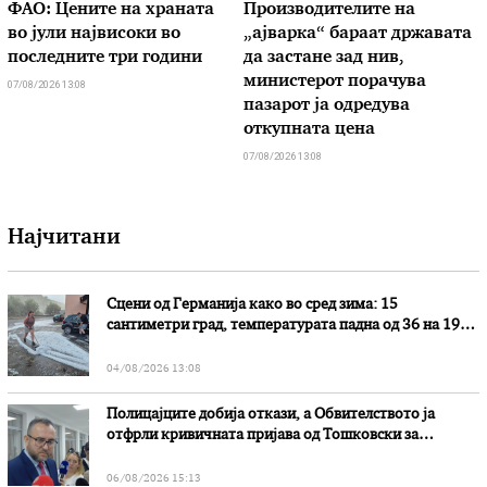
ФАО: Цените на храната
Производителите на
во јули највисоки во
„ајварка“ бараат државата
последните три години
да застане зад нив,
министерот порачува
07/08/2026 13:08
пазарот ја одредува
откупната цена
07/08/2026 13:08
Најчитани
Сцени од Германија како во сред зима: 15
сантиметри град, температурата падна од 36 на 19
степени
04/08/2026 13:08
Полицајците добија откази, а Обвителството ја
отфрли кривичната пријава од Тошковски за
наводни злоупотреби
06/08/2026 15:13