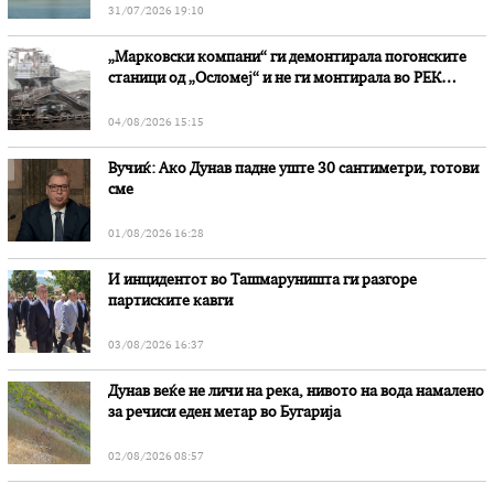
31/07/2026 19:10
„Марковски компани“ ги демонтирала погонските
станици од „Осломеј“ и не ги монтирала во РЕК
„Битола“, стои во вештачењето на обвинителството
04/08/2026 15:15
Вучиќ: Ако Дунав падне уште 30 сантиметри, готови
сме
01/08/2026 16:28
И инцидентот во Ташмаруништa ги разгоре
партиските кавги
03/08/2026 16:37
Дунав веќе не личи на река, нивото на вода намалено
за речиси еден метар во Бугарија
02/08/2026 08:57