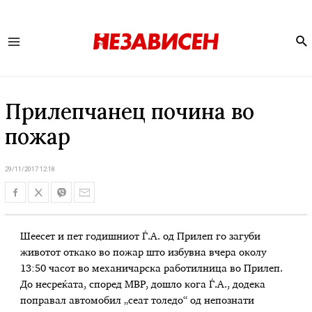
Se
Main
Menu
Прилепчанец почина во
пожар
29/11/2017 12:18
Шеесет и пет годишниот Ѓ.А. од Прилеп го загуби
животот откако во пожар што избувна вчера околу
13:50 часот во механичарска работилница во Прилеп.
До несреќата, според МВР, дошло кога Ѓ.А., додека
поправал автомобил „сеат толедо“ од непознати