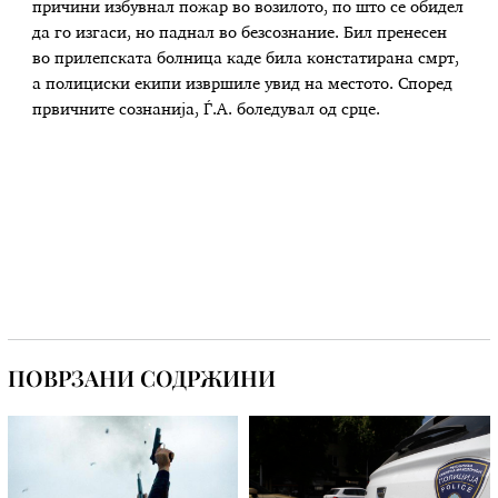
причини избувнал пожар во возилото, по што се обидел
да го изгаси, но паднал во безсознание. Бил пренесен
во прилепската болница каде била констатирана смрт,
а полициски екипи извршиле увид на местото. Според
првичните сознанија, Ѓ.А. боледувал од срце.
ПОВРЗАНИ СОДРЖИНИ