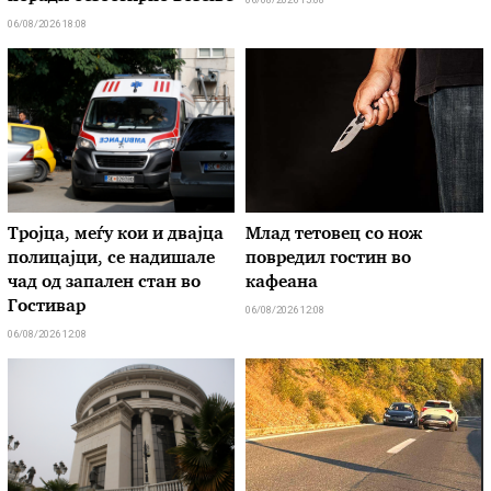
06/08/2026 18:08
Тројца, меѓу кои и двајца
Млад тетовец со нож
полицајци, се надишале
повредил гостин во
чад од запален стан во
кафеана
Гостивар
06/08/2026 12:08
06/08/2026 12:08