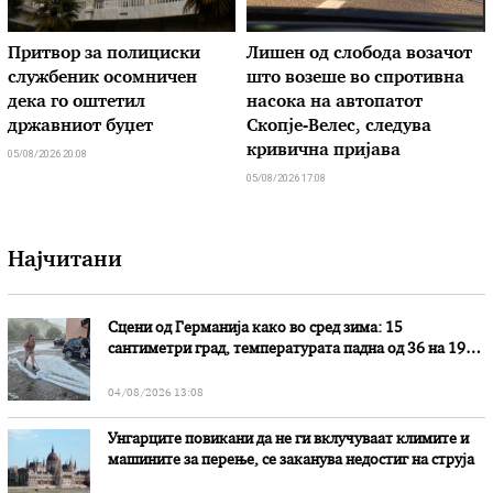
Притвор за полициски
Лишен од слобода возачот
службеник осомничен
што возеше во спротивна
дека го оштетил
насока на автопатот
државниот буџет
Скопје-Велес, следува
кривична пријава
05/08/2026 20:08
05/08/2026 17:08
Најчитани
Сцени од Германија како во сред зима: 15
сантиметри град, температурата падна од 36 на 19
степени
04/08/2026 13:08
Унгарците повикани да не ги вклучуваат климите и
машините за перење, се заканува недостиг на струја