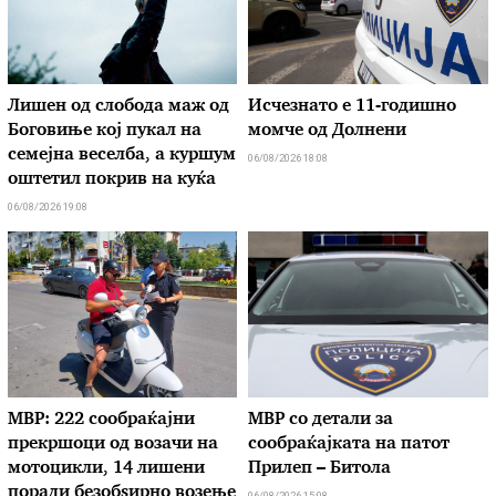
Лишен од слобода маж од
Исчезнато е 11-годишно
Боговиње кој пукал на
момче од Долнени
семејна веселба, а куршум
06/08/2026 18:08
оштетил покрив на куќа
06/08/2026 19:08
МВР: 222 сообраќајни
МВР со детали за
прекршоци од возачи на
сообраќајката на патот
мотоцикли, 14 лишени
Прилеп – Битола
поради безобѕирно возење
06/08/2026 15:08