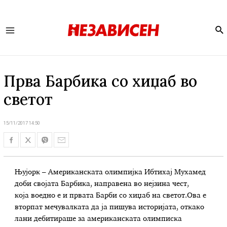
Se
Main
Menu
Прва Барбика со хиџаб во
светот
15/11/2017 14:50
Њујорк – Американската олимпијка Ибтихај Мухамед
доби својата Барбика, направена во нејзина чест,
која воедно е и првата Барби со хиџаб на светот.Ова е
вторпат мечувалката да ја пишува историјата, откако
лани дебитираше за американската олимписка