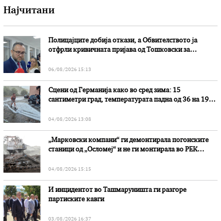
Најчитани
Полицајците добија откази, а Обвителството ја
отфрли кривичната пријава од Тошковски за
наводни злоупотреби
06/08/2026 15:13
Сцени од Германија како во сред зима: 15
сантиметри град, температурата падна од 36 на 19
степени
04/08/2026 13:08
„Марковски компани“ ги демонтирала погонските
станици од „Осломеј“ и не ги монтирала во РЕК
„Битола“, стои во вештачењето на обвинителството
04/08/2026 15:15
И инцидентот во Ташмаруништa ги разгоре
партиските кавги
03/08/2026 16:37