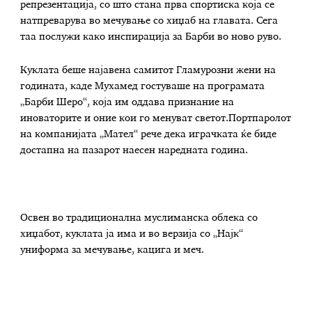
репрезентација, со што стана прва спортиска која се
натпреварува во мечување со хиџаб на главата. Сега
таа послужи како инспирација за Барби во ново руво.
Куклата беше најавена самитот Гламурозни жени на
годината, каде Мухамед гостуваше на програмата
„Барби Шеро“, која им оддава признание на
иноваторите и оние кои го менуват светот.Портпаролот
на компанијата „Мател“ рече дека играчката ќе биде
достапна на пазарот наесен наредната година.
Освен во традиционална муслиманска облека со
хиџабот, куклата ја има и во верзија со „Најк“
униформа за мечување, кацига и меч.