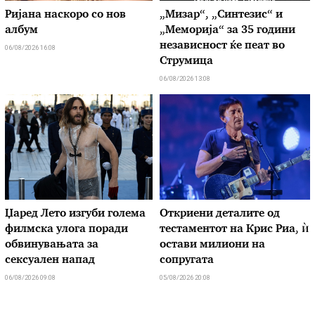
Ријана наскоро со нов
„Мизар“, „Синтезис“ и
албум
„Меморија“ за 35 години
независност ќе пеат во
06/08/2026 16:08
Струмица
06/08/2026 13:08
Џаред Лето изгуби голема
Откриени деталите од
филмска улога поради
тестаментот на Крис Риа, ѝ
обвинувањата за
остави милиони на
сексуален напад
сопругата
06/08/2026 09:08
05/08/2026 20:08