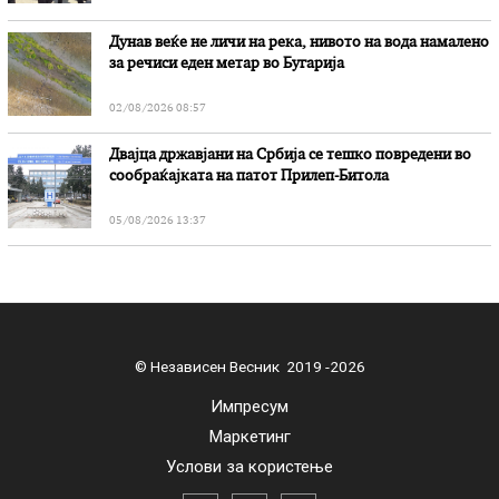
Дунав веќе не личи на река, нивото на вода намалено
за речиси еден метар во Бугарија
02/08/2026 08:57
Двајца државјани на Србија се тешко повредени во
сообраќајката на патот Прилеп-Битола
05/08/2026 13:37
© Независен Весник 2019 -2026
Импресум
Маркетинг
Услови за користење