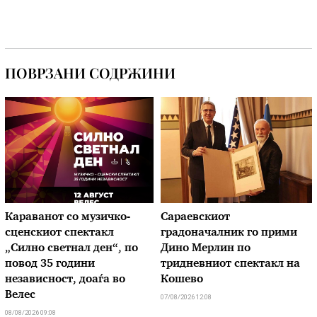
ПОВРЗАНИ СОДРЖИНИ
Караванот со музичкo-
Сараевскиот
сценскиот спектакл
градоначалник го прими
„Силно светнал ден“, по
Дино Мерлин по
повод 35 години
тридневниот спектакл на
независност, доаѓа во
Кошево
Велес
07/08/2026 12:08
08/08/2026 09:08