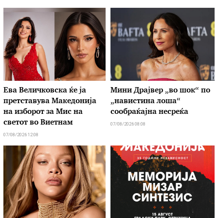
Ева Величковска ќе ја
Мини Драјвер „во шок“ по
претставува Македонија
„навистина лоша“
на изборот за Мис на
сообраќајна несреќа
светот во Виетнам
07/08/2026 08:08
07/08/2026 12:08