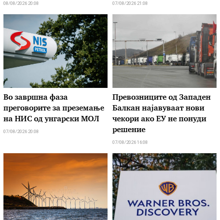
08/08/2026 20:08
07/08/2026 21:08
Во завршна фаза
Превозниците од Западен
преговорите за преземање
Балкан најавуваат нови
на НИС од унгарски МОЛ
чекори ако ЕУ не понуди
решение
07/08/2026 20:08
07/08/2026 16:08