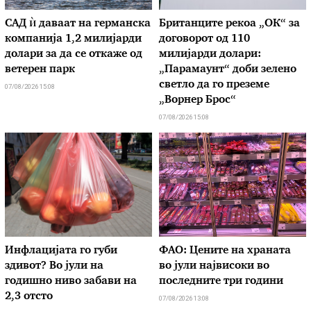
САД ѝ даваат на германска
Британците рекоа „ОК“ за
компанија 1,2 милијарди
договорот од 110
долари за да се откаже од
милијарди долари:
ветерен парк
„Парамаунт“ доби зелено
светло да го преземе
07/08/2026 15:08
„Ворнер Брос“
07/08/2026 15:08
Инфлацијата го губи
ФАО: Цените на храната
здивот? Во јули на
во јули највисоки во
годишно ниво забави на
последните три години
2,3 отсто
07/08/2026 13:08