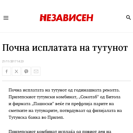
Se
Main
Menu
Почна исплатата на тутунот
21/11/2017 14:23
Почна исплатата на тутунот од годинашната реколта.
Прилепскиот тутунски комбинат, „Сокотаб“ од Битола
и фирмата „Пашоски“ веќе ги префрлија парите на
сметките на тутунарите, потврдуваат од филијалата на
Тутунска банка во Прилеп.
Прилепскиот комбинат исплаќа од првиот ден на