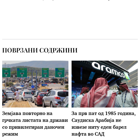
ПОВРЗАНИ СОДРЖИНИ
Земјава повторно на
За прв пат од 1985 година,
грчката листата на држави
Саудиска Арабија не
со привилегиран даночен
извезе ниту еден барел
режим
нафта во САД