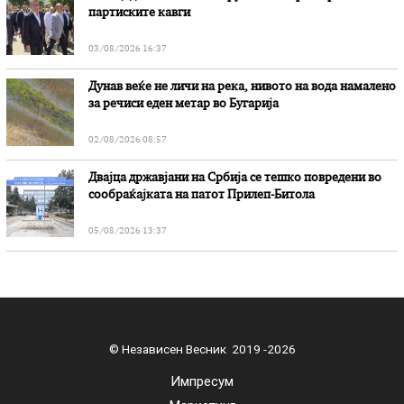
партиските кавги
03/08/2026 16:37
Дунав веќе не личи на река, нивото на вода намалено
за речиси еден метар во Бугарија
02/08/2026 08:57
Двајца државјани на Србија се тешко повредени во
сообраќајката на патот Прилеп-Битола
05/08/2026 13:37
© Независен Весник 2019 -2026
Импресум