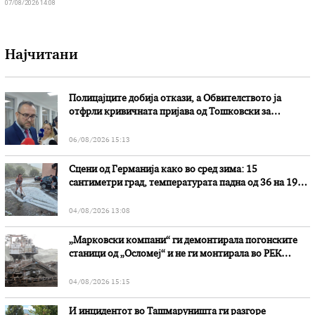
07/08/2026 14:08
Најчитани
Полицајците добија откази, а Обвителството ја
отфрли кривичната пријава од Тошковски за
наводни злоупотреби
06/08/2026 15:13
Сцени од Германија како во сред зима: 15
сантиметри град, температурата падна од 36 на 19
степени
04/08/2026 13:08
„Марковски компани“ ги демонтирала погонските
станици од „Осломеј“ и не ги монтирала во РЕК
„Битола“, стои во вештачењето на обвинителството
04/08/2026 15:15
И инцидентот во Ташмаруништa ги разгоре