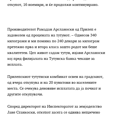
откупот, 16 ноември, и ќе продолжи континуирано.
Производителот Рамадан Арсланоски од Прилеп е
задоволен од процената на тутунот. – Однесов 340
килограми и ми помина по 240 денари за килограм
претежно прва и втора класа зашто родот ми беше
квалитетен. Цел живот садам тутун, изјави Арсланоски
кој пред филијалата на Тутунска банка чекаше за
исплата.
Прилепскиот тутутнски комбинат освен на градскиот,
од вчера откупува и на 20 пунктови во населените
места. Се очекува деновиве исплатата да ја почнат и
другите откупувачи.
Според директорот на Инспекторатот за земјоделство
Јане Станкоски, откупот засега се одвива непречено