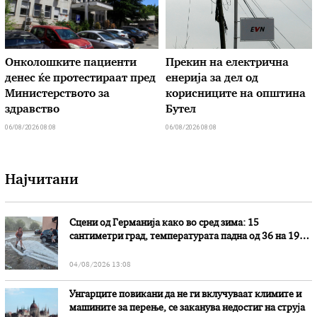
Онколошките пациенти
Прекин на електрична
денес ќе протестираат пред
енерија за дел од
Министерството за
корисниците на општина
здравство
Бутел
06/08/2026 08:08
06/08/2026 08:08
Најчитани
Сцени од Германија како во сред зима: 15
сантиметри град, температурата падна од 36 на 19
степени
04/08/2026 13:08
Унгарците повикани да не ги вклучуваат климите и
машините за перење, се заканува недостиг на струја