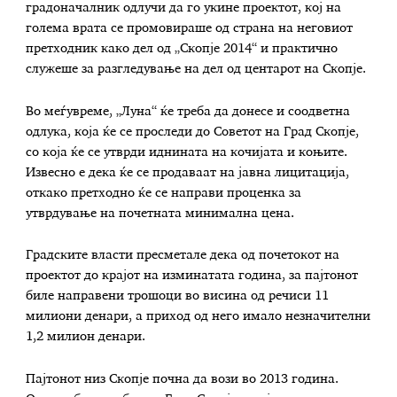
градоначалник одлучи да го укине проектот, кој на
голема врата се промовираше од страна на неговиот
претходник како дел од „Скопје 2014“ и практично
служеше за разгледување на дел од центарот на Скопје.
Во меѓувреме, „Луна“ ќе треба да донесе и соодветна
одлука, која ќе се проследи до Советот на Град Скопје,
со која ќе се утврди иднината на кочијата и коњите.
Извесно е дека ќе се продаваат на јавна лицитација,
откако претходно ќе се направи проценка за
утврдување на почетната минимална цена.
Градските власти пресметале дека од почетокот на
проектот до крајот на изминатата година, за пајтонот
биле направени трошоци во висина од речиси 11
милиони денари, а приход од него имало незначителни
1,2 милион денари.
Пајтонот низ Скопје почна да вози во 2013 година.