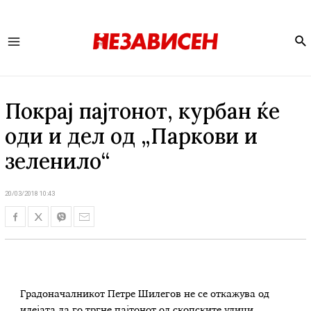
Se
Main
Menu
Покрај пајтонот, курбан ќе
оди и дел од „Паркови и
зеленило“
20/03/2018 10:43
Градоначалникот Петре Шилегов не се откажува од
идејата да го тргне пајтонот од скопските улици,