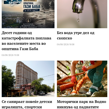
Десет години од
Без вода утре дел од
катастрофалната поплава
скопско
во населените места во
06/08/2026 18:08
општина Гази Баба
06/08/2026 19:08
Се санираат повеќе детски
Моторички парк на Водно
игралишта, спортски
никнува од паднатите