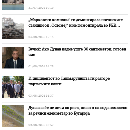
31/07/2026 19:10
„Марковски компани“ ги демонтирала погонските
станици од „Осломеј“ и не ги монтирала во РЕК
„Битола“, стои во вештачењето на обвинителството
04/08/2026 15:15
Вучиќ: Ако Дунав падне уште 30 сантиметри, готови
сме
01/08/2026 16:28
И инцидентот во Ташмаруништa ги разгоре
партиските кавги
03/08/2026 16:37
Дунав веќе не личи на река, нивото на вода намалено
за речиси еден метар во Бугарија
02/08/2026 08:57