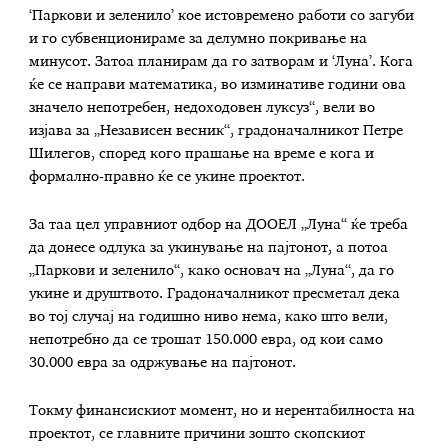
‘Паркови и зеленило’ кое истовремено работи со загуби
и го субвенционираме за делумно покривање на
минусот. Затоа планирам да го затворам и ‘Луна’. Кога
ќе се направи математика, во изминативе години ова
значело непотребен, недоходовен луксуз“, вели во
изјава за „Независен весник“, градоначалникот Петре
Шилегов, според кого прашање на време е кога и
формално-правно ќе се укине проектот.
За таа цел управниот одбор на ДООЕЛ „Луна“ ќе треба
да донесе одлука за укинување на пајтонот, а потоа
„Паркови и зеленило“, како основач на „Луна“, да го
укине и друштвото. Градоначалникот пресметал дека
во тој случај на годишно ниво нема, како што вели,
непотребно да се трошат 150.000 евра, од кои само
30.000 евра за одржување на пајтонот.
Токму финансискиот момент, но и нерентабилноста на
проектот, се главните причини зошто скопскиот