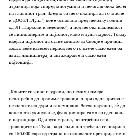
атракција која според многумина и некогаш била белег
на главниот град. Заедно со него планира да го згасне
и ДООЕЛ „Луна“, кое е основано пред неколку години
од ЈП „Паркови и зеленило“, а под негова надлежност
се липицанерите и пајтонот, како и луна-паркот. Токму
идејата пајтонот да стане минато за Скопје е причина
зошто веќе извесен период него го влече само еден од
двата липицанера, а ангажиран е и само еден
пајтонџија.
„Коњите се живи и здрави, но немам намера
непотребно да правиме трошоци, а приходот притоа е
незначителен дури и занемарлив. Затоа пајтонот, сѐ до
конечното укинување, функционира само со еден коњ
и пајтонџија. Од друга страна, непотребни се и
трошоците на ‘Луна’, која годишно треба да се покрива
со 150.000 евра од страна на основачот претпријатието