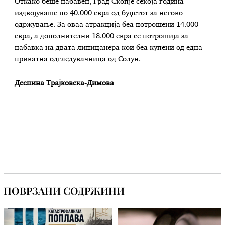
Откако беше набавен, Град Скопје секоја година
издвојуваше по 40.000 евра од буџетот за негово
одржување. За оваа атракција беа потрошени 14.000
евра, а дополнителни 18.000 евра се потрошија за
набавка на двата липицанера кои беа купени од една
приватна одгледувачница од Солун.
Деспина Трајковска-Димова
ПОВРЗАНИ СОДРЖИНИ