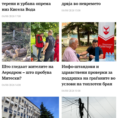
терени и урбана опрема
дрвја во невремето
низ Кисела Вода
06/08/2026 15:08
06/08/2026 17:08
Што гледаат жителите на
Инфо-штандови и
Аеродром – што пробува
здравствени проверки за
Митески?
поддршка на граѓаните во
услови на топлотен бран
06/08/2026 14:08
06/08/2026 10:08