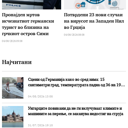
Пронајден мртов
Потврдени 23 нови случаи
исчезнатиот германски
на вирусот на Западен Нил
турист во близина на
во Грција
грчкиот остров Сими
06/08/2026 08:08
06/08/2026 09:08
Најчитани
Сцени од Германија како во сред зима: 15
сантиметри град, температурата падна од 36 на 19
степени
04/08/2026 13:08
Унгарците повикани да не ги вклучуваат климите и
машините за перење, се заканува недостиг на струја
31/07/2026 19:10