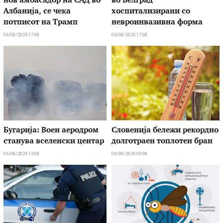
нов амбасадор на САД во
во Белград
Албанија, се чека
хоспитализирани со
потписот на Трамп
невроинвазивна форма
06/08/2026 17:08
06/08/2026 17:08
Бугарија: Воен аеродром
Словенија бележи рекордно
станува вселенски центар
долготраен топлотен бран
06/08/2026 13:08
06/08/2026 09:08