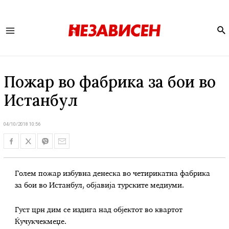
Se
Main
Menu
Пожар во фабрика за бои во
Истанбул
04/10/2018 10:56
Голем пожар избувна денеска во четирикатна фабрика
за бои во Истанбул, објавија турските медиуми.
Густ црн дим се издига над објектот во квартот
Ќучукчекмеџе.