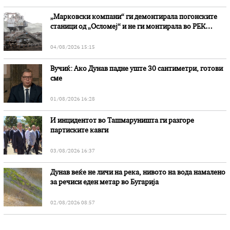
„Марковски компани“ ги демонтирала погонските
станици од „Осломеј“ и не ги монтирала во РЕК
„Битола“, стои во вештачењето на обвинителството
04/08/2026 15:15
Вучиќ: Ако Дунав падне уште 30 сантиметри, готови
сме
01/08/2026 16:28
И инцидентот во Ташмаруништa ги разгоре
партиските кавги
03/08/2026 16:37
Дунав веќе не личи на река, нивото на вода намалено
за речиси еден метар во Бугарија
02/08/2026 08:57