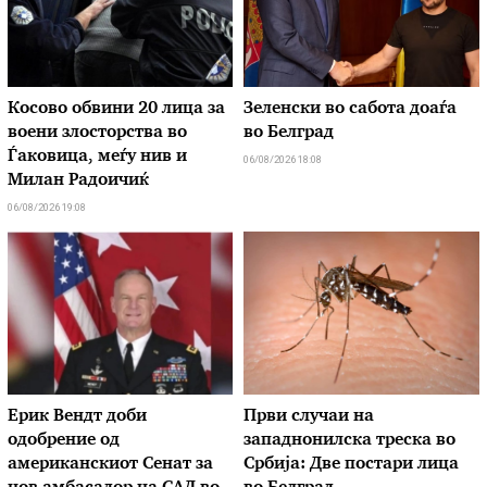
Косово обвини 20 лица за
Зеленски во сабота доаѓа
воени злосторства во
во Белград
Ѓаковица, меѓу нив и
06/08/2026 18:08
Милан Радоичиќ
06/08/2026 19:08
Ерик Вендт доби
Први случаи на
одобрение од
западнонилска треска во
американскиот Сенат за
Србија: Две постари лица