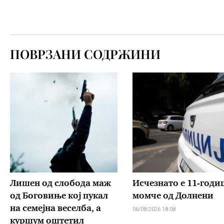
ПОВРЗАНИ СОДРЖИНИ
Лишен од слобода маж
Исчезнато е 11-год
од Боговиње кој пукал
момче од Долнени
на семејна веселба, а
06/08/2026 18:08
куршум оштетил