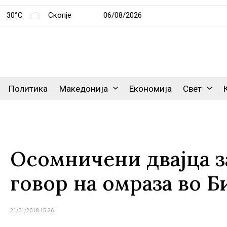
30°C
Скопје
06/08/2026
Политика
Македонија
Економија
Свет
Осомничени двајца з
говор на омраза во Б
21/01/2018 15:26