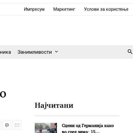
Импресум
Маркетинг
Услови за користење
Se
ника
Занимливости
о
Најчитани
Сцени од Германија како
во сред зима: 15