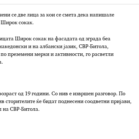
ени се две лица за кои се смета дека напишале
 Широк сокак.
лицата Широк сокак на фасадата од зграда беа
акедонски и на албански јазик, СВР-Битола,
по преземени мерки и активности, го расветли
а.
возраст од 19 години. Со нив е извршен разговор. По
в сторителите ќе бидат поднесени соодветни пријави,
 на СВР-Битола.