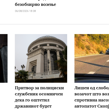
безобѕирно возење
06/08/2026 18:08
Притвор за полициски
Лишен од слобо
службеник осомничен
возачот што во
дека го оштетил
спротивна насо
државниот буџет
автопатот Скопј