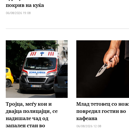
покрив на куќа
06/08/2026 19:08
Тројца, меѓу кои и
Млад тетовец со нож
двајца полицајци, се
повредил гостин во
надишале чад од
кафеана
запален стан во
06/08/2026 12:08