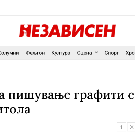
Колумни
Фељтон
Култура
Сцена
Спорт
Хро
а пишување графити с
итола