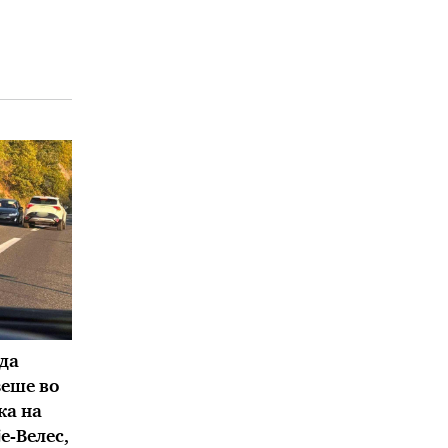
да
зеше во
ка на
е-Велес,