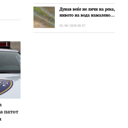
Дунав веќе не личи на река,
нивото на вода намалено
за речиси еден метар во
02/08/2026 08:57
Бугарија
а
а патот
а