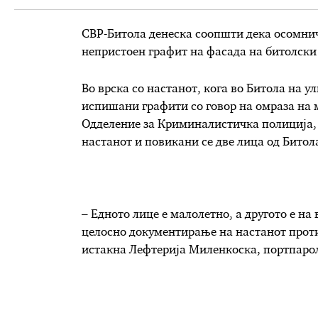
СВР-Битола денеска соопшти дека осомнич
непристоен графит на фасада на битолски
Во врска со настанот, кога во Битола на у
испишани графити со говор на омраза на м
Одделение за Криминалистичка полиција, 
настанот и повикани се две лица од Битол
– Едното лице е малолетно, а другото е на 
целосно документирање на настанот проти
истакна Лефтерија Миленкоска, портпарол