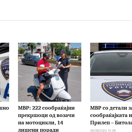
ишно
МВР: 222 сообраќајни
МВР со детали з
прекршоци од возачи
сообраќајката н
на мотоцикли, 14
Прилеп – Битол
лишени поради
06/08/2026 15:08