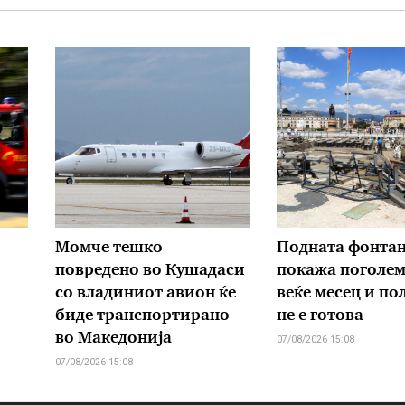
Момче тешко
Подната фонтан
повредено во Кушадаси
покажа поголем 
со владиниот авион ќе
веќе месец и пол
биде транспортирано
не е готова
во Македонија
07/08/2026 15:08
07/08/2026 15:08