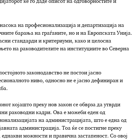
ијаторот ќе го даде описот на одговорностите и
о насока на професионализација и департизација на
учните барања на граѓаните, но и на Европската Унија.
асни стандарди и критериуми, како и целосна
њето на раководителите на институциите во Северна
остојното законодавство не постои јасно
сионалното ниво, односно не е јасно дефиниран и
ба.
онот којашто преку нов закон се обврза да утврди
лни раководни кадри. Ова е можеби еден од
ионализацијата на администрацијата, што е една од
јавната администрација. Тоа ќе се постигне преку
, еднакви можности и правична застапеност. Со овој