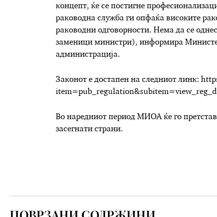
концепт, ќе се постигне професионализац
раководна служба ги опфаќа високите рак
раководни одговорности. Нема да се одне
заменици министри), информира Министе
администрација.
Законот е достапен на следниот линк: http
item=pub_regulation&subitem=view_reg_
Во наредниот период МИОА ќе го претстави
засегнати страни.
ПОВРЗАНИ СОДРЖИНИ