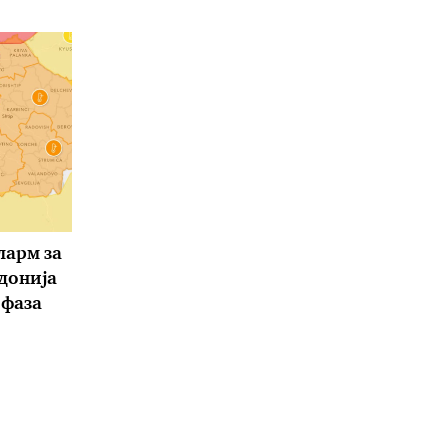
ларм за
донија
 фаза