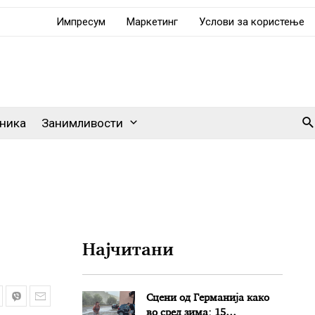
Импресум
Маркетинг
Услови за користење
Se
ника
Занимливости
Најчитани
Сцени од Германија како
во сред зима: 15