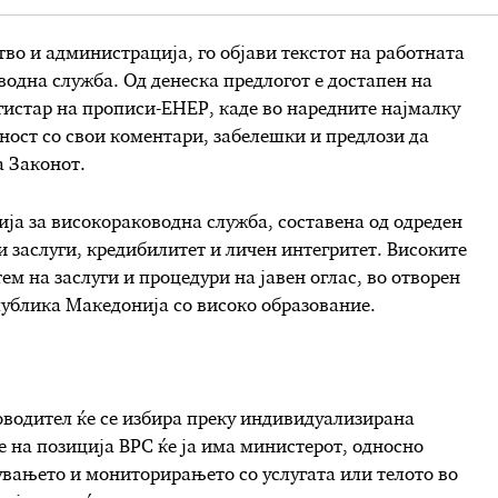
о и администрација, го објави текстот на работната
водна служба. Од денеска предлогот е достапен на
истар на прописи-ЕНЕР, каде во наредните најмалку
ност со свои коментари, забелешки и предлози да
а Законот.
ија за високораководна служба, составена од одреден
 заслуги, кредибилитет и личен интегритет. Високите
ем на заслуги и процедури на јавен оглас, во отворен
публика Македонија со високо образование.
оводител ќе се избира преку индивидуализирана
 на позиција ВРС ќе ја има министерот, односно
вувањето и мониторирањето со услугата или телото во