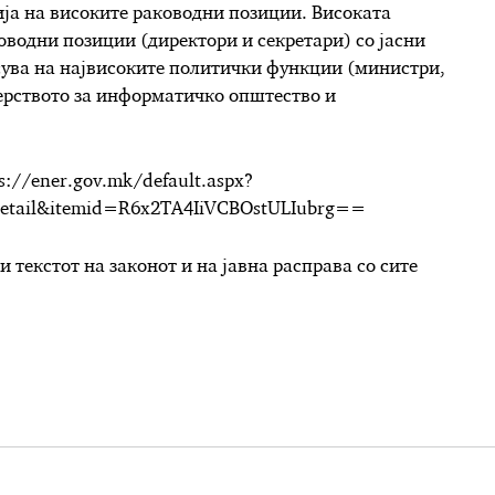
ија на високите раководни позиции. Високата
оводни позиции (директори и секретари) со јасни
сува на највисоките политички функции (министри,
рството за информатичко општество и
s://ener.gov.mk/default.aspx?
detail&itemid=R6x2TA4IiVCBOstULIubrg==
 текстот на законот и на јавна расправа со сите