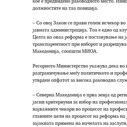
кое е предвидено раководното место. Иниц
должностите на таа позиција.
– Со овој Закон се прави голем исчекор в
јавната администрација. Тоа е едно од кл
Целта на оваа реформа е поставување на ј
транспарентност при изборот и разрешува
Македонија, соопшти МИОА.
Ресорното Министерство укажува дека во п
разграничување меѓу политичкото и профе
утврден опфатот за висока раководна служ
– Северна Македонија е прва земја од реги
јасни критериуми за избор на професиона
најважните чекори во процесот на профес
главните цели на процесот на реформа на 
зајакната примена на начелата на заслуги