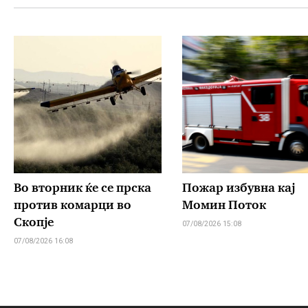
Во вторник ќе се прска
Пожар избувна кај
против комарци во
Момин Поток
Скопје
07/08/2026 15:08
07/08/2026 16:08