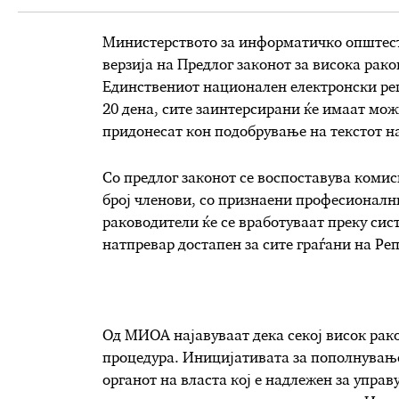
Министерството за информатичко општеств
верзија на Предлог законот за висока рако
Единствениот национален електронски рег
20 дена, сите заинтерсирани ќе имаат мож
придонесат кон подобрување на текстот н
Со предлог законот се воспоставува комис
број членови, со признаени професионални
раководители ќе се вработуваат преку сист
натпревар достапен за сите граѓани на Ре
Од МИОА најавуваат дека секој висок рак
процедура. Иницијативата за пополнување
органот на власта кој е надлежен за упра