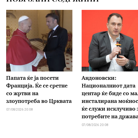
Папата ќе ја посети
Андоновски:
Франција. Ќе се сретне
Националниот дата
со жртви на
центар ќе биде со ма
злоупотреба во Црквата
инсталирана моќнос
ќе служи исклучиво 
07/08/2026 20:08
потребите на држав
07/08/2026 20:08