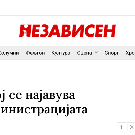
Колумни
Фељтон
Култура
Сцена
Спорт
Хро
ј се најавува
министрацијата