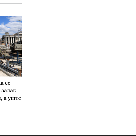
а се
залак –
, а уште