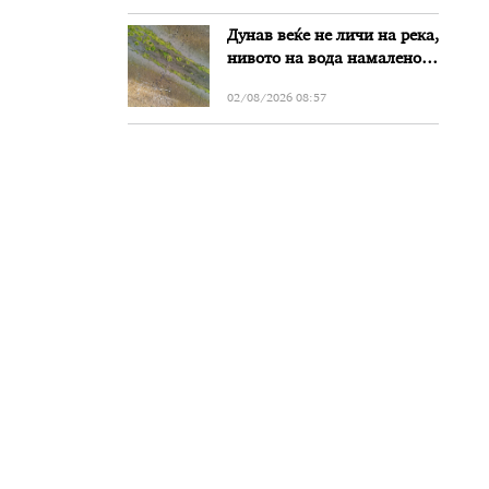
Дунав веќе не личи на река,
нивото на вода намалено
за речиси еден метар во
02/08/2026 08:57
Бугарија