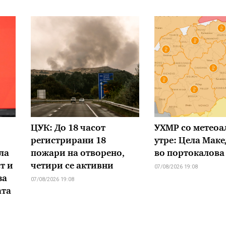
ЦУК: До 18 часот
УХМР со метеоа
регистрирани 18
утре: Цела Маке
ла
пожари на отворено,
во портокалова
т и
четири се активни
07/08/2026 19:08
за
07/08/2026 19:08
ата