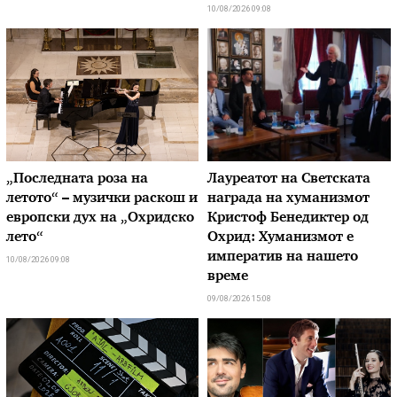
10/08/2026 09:08
„Последната роза на
Лауреатот на Светската
летото“ – музички раскош и
награда на хуманизмот
европски дух на „Охридско
Кристоф Бенедиктер од
лето“
Охрид: Хуманизмот е
императив на нашето
10/08/2026 09:08
време
09/08/2026 15:08