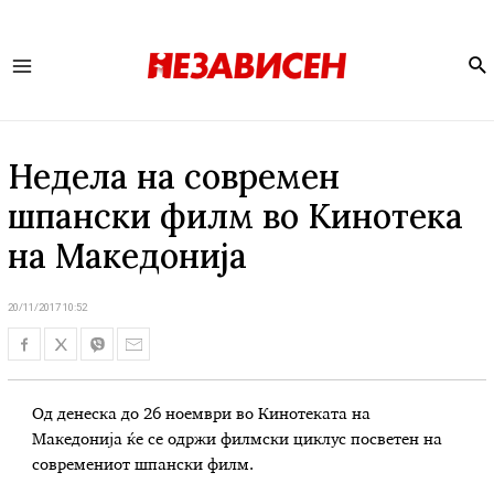
Se
Main
Menu
Недела на современ
шпански филм во Кинотека
на Македонија
20/11/2017 10:52
Од денеска до 26 ноември во Кинотеката на
Македонија ќе се одржи филмски циклус посветен на
современиот шпански филм.