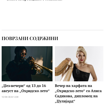
ПОВРЗАНИ СОДРЖИНИ
„Џез-вечери“ од 13 до 16
Вечер на харфата на
август на „Охридско лето“
„Охридско лето“ со Алиса
Садикова, дипломец на
10/08/2026 12:08
„Џулијард“