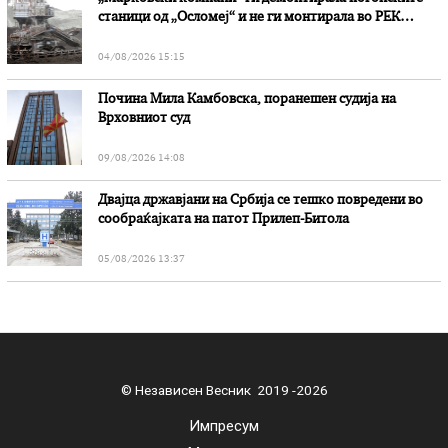
станици од „Осломеј“ и не ги монтирала во РЕК
„Битола“, стои во вештачењето на обвинителството
04/08/2026 15:15
Почина Мила Камбовска, поранешен судија на
Врховниот суд
09/08/2026 14:08
Двајца државјани на Србија се тешко повредени во
сообраќајката на патот Прилеп-Битола
05/08/2026 13:37
© Независен Весник 2019 -2026
Импресум