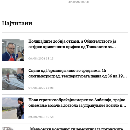
08/08/2026 09:08
Најчитани
Полицајците добија откази, а Обвителството ја
отфрли кривичната пријава од Тошковски за
наводни злоупотреби
06/08/2026 15:13
Сцени од Германија како во сред зима: 15
сантиметри град, температурата падна од 36 на 19
степени
04/08/2026 13:08
Нови строги сообраќајни мерки во Aлбанија, трајно
одземање возачка дозвола за управување возило под
дејство на алкохол и големи парични казни
09/08/2026 07:58
„Марковски компани“ ги демонтирала погонските