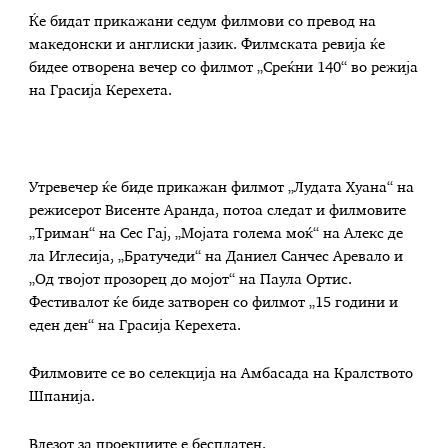
Ќе бидат прикажани седум филмови со превод на
македонски и англиски јазик. Филмската ревија ќе
бидее отворена вечер со филмот „Среќни 140“ во режија
на Грасија Керехета.
Утревечер ќе биде прикажан филмот „Лудата Хуана“ на
режисерот Висенте Аранда, потоа следат и филмовите
„Триман“ на Сес Гај, „Мојата голема моќ“ на Алекс де
ла Иглесија, „Братучеди“ на Даниел Санчес Аревало и
„Од твојот прозорец до мојот“ на Паула Ортис.
Фестивалот ќе биде затворен со филмот „15 години и
еден ден“ на Грасија Керехета.
Филмовите се во селекција на Амбасада на Кралството
Шпанија.
Влезот за проекциите е бесплатен.