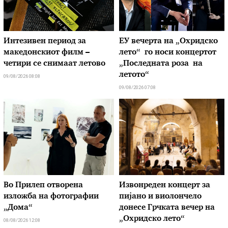
Интезивен период за
ЕУ вечерта на „Охридско
македонскиот филм –
лето“ го носи концертот
четири се снимаат летово
„Последната роза на
летото“
09/08/2026 08:08
09/08/2026 07:08
Во Прилеп отворена
Извонреден концерт за
изложба на фотографии
пијано и виолончело
„Дома“
донесе Грчката вечер на
„Охридско лето“
08/08/2026 12:08