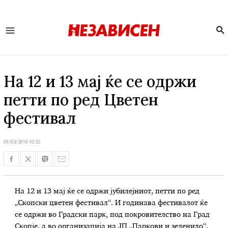
Se
Main
Menu
На 12 и 13 мај ќе се одржи
петти по ред Цветен
фестивал
09/03/2018 10:32
На 12 и 13 мај ќе се одржи јубилејниот, петти по ред
„Скопски цветен фестивал“. И годинава фестивалот ќе
се одржи во Градски парк, под покровителство на Град
Скопје, а во организација на ЈП „Паркови и зеленило“.