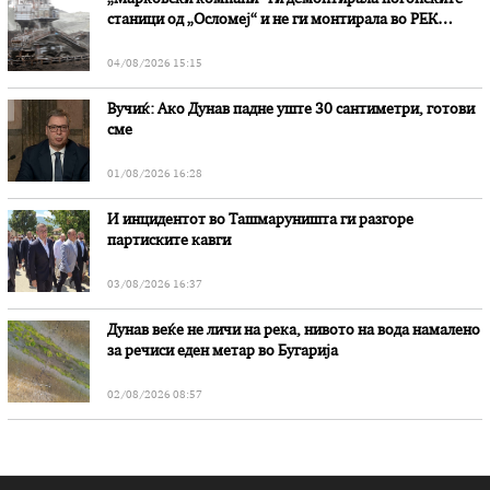
станици од „Осломеј“ и не ги монтирала во РЕК
„Битола“, стои во вештачењето на обвинителството
04/08/2026 15:15
Вучиќ: Ако Дунав падне уште 30 сантиметри, готови
сме
01/08/2026 16:28
И инцидентот во Ташмаруништa ги разгоре
партиските кавги
03/08/2026 16:37
Дунав веќе не личи на река, нивото на вода намалено
за речиси еден метар во Бугарија
02/08/2026 08:57