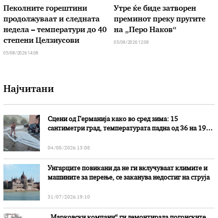
Пеколните горештини
Утре ќе биде затворен
продолжуваат и следната
преминот преку пругите
недела – температури до 40
на „Перо Наков“
степени Целзиусови
05/08/2026 12:08
05/08/2026 14:08
Најчитани
Сцени од Германија како во сред зима: 15
сантиметри град, температурата падна од 36 на 19
степени
04/08/2026 13:08
Унгарците повикани да не ги вклучуваат климите и
машините за перење, се заканува недостиг на струја
31/07/2026 19:10
„Марковски компани“ ги демонтирала погонските