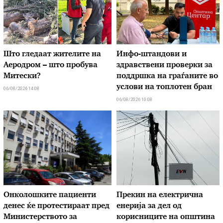
Што гледаат жителите на
Инфо-штандови и
Аеродром – што пробува
здравствени проверки за
Митески?
поддршка на граѓаните во
услови на топлотен бран
06/08/2026 14:08
06/08/2026 10:08
Онколошките пациенти
Прекин на електрична
денес ќе протестираат пред
енерија за дел од
Министерството за
корисниците на општина