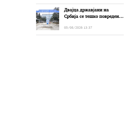
Двајца државјани на
Србија се тешко повредени
во сообраќајката на патот
05/08/2026 13:37
Прилеп-Битола