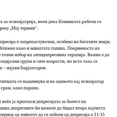
а за психијатрија, вели дека Клиниката работи со
реку „Мој термин“.
епресија е запрепастувачки, особено во богатите земји.
риближно како и минатата година. Покриеноста на
 голем избор на антидепресивна терапија. Важно е да
социјални групи и сите возрасти, но исто така се
ш – изјави Барјактаров.
стигмата се надминува и на одењето кај психијатар
а срам, како порано.
веќе ја прогласи депресијата за болест на
дина депресиите би можеле да бидат втора најчеста
период од животот да се заболи од депресија е 11-15