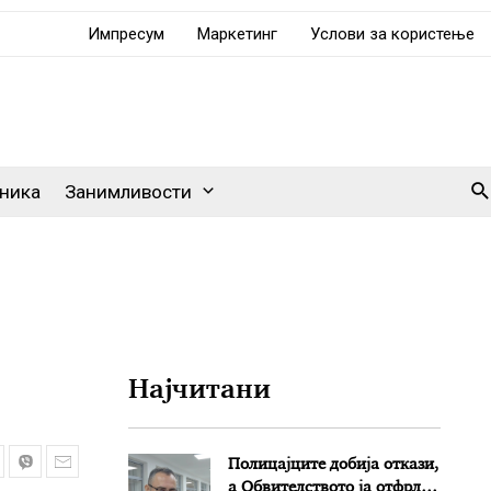
Импресум
Маркетинг
Услови за користење
Se
ника
Занимливости
Најчитани
Полицајците добија откази,
а Обвителството ја отфрли