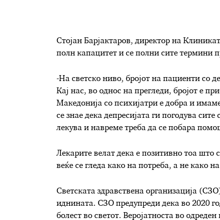
Стојан Барјактаров, директор на Клиникат
полн капацитет и се полни сите термини п
-На светско ниво, бројот на пациенти со д
Кај нас, во однос на прегледи, бројот е п
Македонија со психијатри е добра и имаме
се знае дека депресијата ги погодува сите 
лекува и навреме треба да се побара помо
Лекарите велат дека е позитивно тоа што 
веќе се гледа како на потреба, а не како н
Светската здравствена организација (СЗО) 
иднината. СЗО предупреди дека во 2020 го
болест во светот. Веројатноста во одреден 