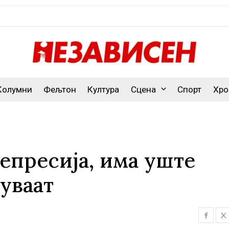
Колумни
Фељтон
Култура
Сцена
Спорт
Хро
епресија, има уште
уваат