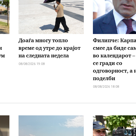
Доаѓа многу топло
Филипче: Карпа
и
време од утре до крајот
смее да биде са
ум
на следната недела
во календарот –
се гради со
08/08/2026 19:08
одговорност, а 
поделби
08/08/2026 18:08