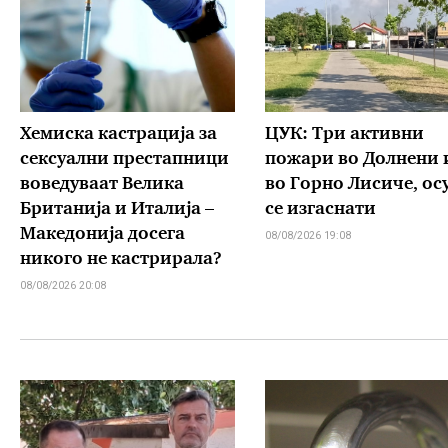
Хемиска кастрација за
ЦУК: Три активни
сексуални престапници
пожари во Долнени 
воведуваат Велика
во Горно Лисиче, ос
Британија и Италија –
се изгаснати
Македонија досега
08/08/2026 19:08
никого не кастрирала?
08/08/2026 20:08