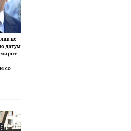
лак не
мо датум
 мирот
не со