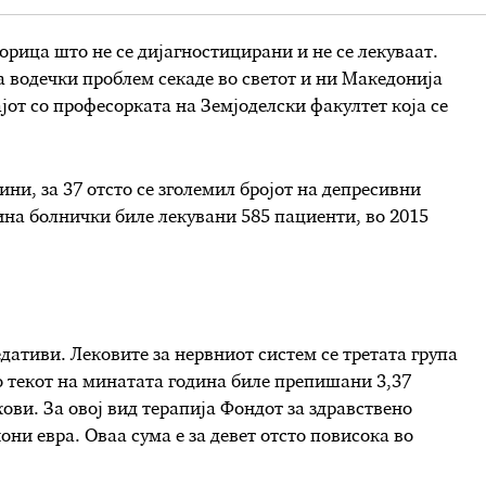
орица што не се дијагностицирани и не се лекуваат.
 водечки проблем секаде во светот и ни Македонија
ајот со професорката на Земјоделски факултет која се
ни, за 37 отсто се зголемил бројот на депресивни
ина болнички биле лекувани 585 пациенти, во 2015
едативи. Лековите за нервниот систем се третата група
о текот на минатата година биле препишани 3,37
ови. За овој вид терапија Фондот за здравствено
ни евра. Оваа сума е за девет отсто повисока во