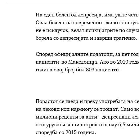
На еден болен од депресија, има уште четв
Оваа болест на современиот живот станува
не е исклучок, велат психијатрите по случ
борела со депресијата и заврши трагично.
Според официјалните податоци, за пет годи
пациенти во Македонија. Ако во 2010 год
година овој број бил 803 пациенти.
Порастот се гледа и преку употребата на с
на лекови кои најмногу се трошат. Само в
милиони рецепти за анти – депресивни лек
осигурување лани потроши околу 6,5 милио
споредба со 2015 година.