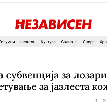
Колумни
Фељтон
Култура
Сцена
Спорт
Хро
субвенција за лозари
тување за јазлеста ко