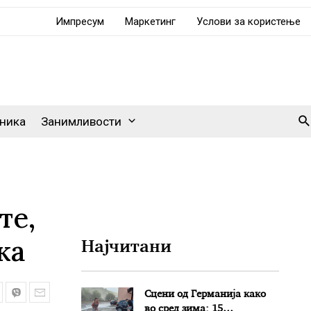
Импресум
Маркетинг
Услови за користење
Se
ника
Занимливости
те,
жа
Најчитани
Сцени од Германија како
во сред зима: 15