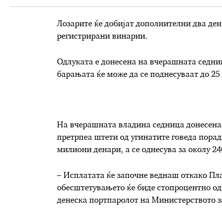
Лозарите ќе добијат дополнителни два ден
регистрирани винарии.
Одлуката е донесена на вчерашната седниц
барањата ќе може да се поднесуваат до 25
На вчерашната владина седница донесена 
претрпеа штети од угинатите говеда поради
милиони денари, а се однесува за околу 24
– Исплатата ќе започне веднаш откако Пла
обесштетувањето ќе биде стопроцентно од
денеска портпаролот на Министерството з