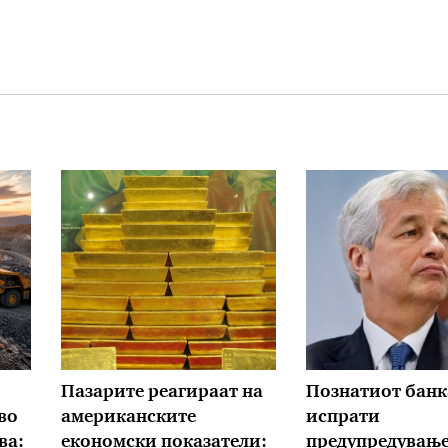
Пазарите реагираат на
Познатиот банк
во
американските
испрати
ва:
економски показатели:
предупредување