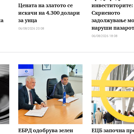
Цената на златото се
инвеститорите:
искачи на 4.300 долари
Скриеното
ла
за унца
задолжување мо
наруши пазаро
06/08/2026 20:08
06/08/2026 18:08
ЕБРД одобрува зелен
ЕЦБ започна пр