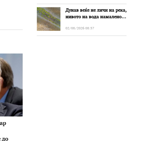
Дунав веќе не личи на река,
нивото на вода намалено
за речиси еден метар во
02/08/2026 08:57
Бугарија
ар
 до