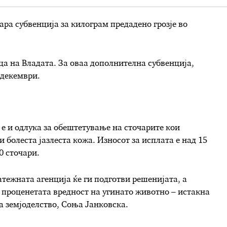
ара субвенција за килограм предадено грозје во
а на Владата. За оваа дополнителна субвенција,
 декември.
е и одлука за обештетување на сточарите кои
 болеста јазлеста кожа. Износот за исплата е над 15
0 сточари.
тежната агенција ќе ги подготви решенијата, а
 проценетата вредност на угинато животно – истакна
а земјоделство, Соња Јанковска.