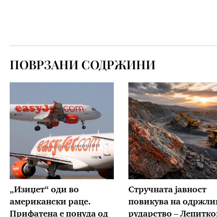
ПОВРЗАНИ СОДРЖИНИ
„Изиџет“ оди во
Стручната јавност
американски раце.
повикува на одржли
Прифатена е понуда од
рударство – Лепитко