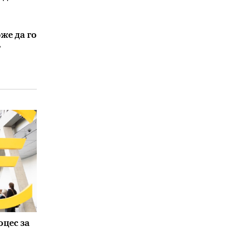
же да го
т
оцес за