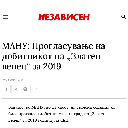
Se
Main
Menu
МАНУ: Прогласување на
добитникот на „Златен
венец“ за 2019
19/03/2019 10:45
Задутре, во МАНУ, во 11 часот, на свечена седница ќе
биде прогласен добитникот ја наградата „Златен
венец“ за 2019 година, на СВП.