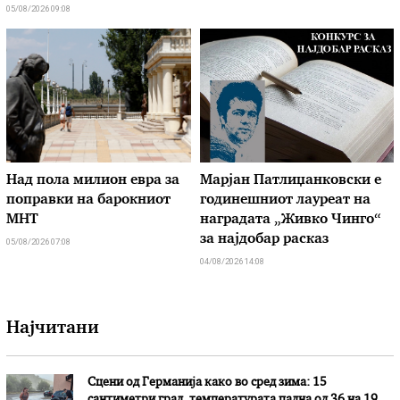
05/08/2026 09:08
Над пола милион евра за
Марјан Патлиџанковски е
поправки на барокниот
годинешниот лауреат на
МНТ
наградата „Живко Чинго“
за најдобар расказ
05/08/2026 07:08
04/08/2026 14:08
Најчитани
Сцени од Германија како во сред зима: 15
сантиметри град, температурата падна од 36 на 19