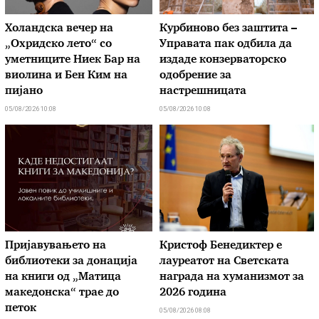
Холандска вечер на
Курбиново без заштита –
„Охридско лето“ со
Управата пак одбила да
уметниците Ниек Бар на
издаде конзерваторско
виолина и Бен Ким на
одобрение за
пијано
настрешницата
05/08/2026 10:08
05/08/2026 10:08
Пријавувањето на
Кристоф Бенедиктер е
библиотеки за донација
лауреатот на Светската
на книги од „Матица
награда на хуманизмот за
македонска“ трае до
2026 година
петок
05/08/2026 08:08