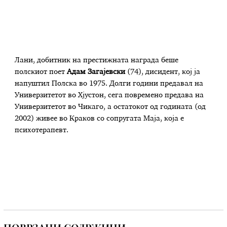
Лани, добитник на престижната награда беше
полскиот поет
Адам Загајевски
(74), дисидент, кој ја
напуштил Полска во 1975. Долги години предавал на
Универзитетот во Хјустон, сега повремено предава на
Универзитетот во Чикаго, а остатокот од годината (од
2002) живее во Краков со сопругата Маја, која е
психотерапевт.