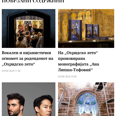
ПОВРЗАНИ СОДРЖИНИ
Вокален и пијанистички
На „Охридско лето“
огномет за роденденот на
промовирана
„Охридско лето“
монографијата „Ана
Липша-Тофовиќ“
05/08/2026 11:08
05/08/2026 10:08