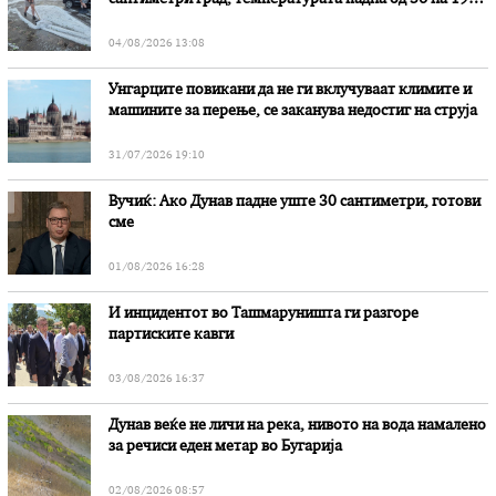
степени
04/08/2026 13:08
Унгарците повикани да не ги вклучуваат климите и
машините за перење, се заканува недостиг на струја
31/07/2026 19:10
Вучиќ: Ако Дунав падне уште 30 сантиметри, готови
сме
01/08/2026 16:28
И инцидентот во Ташмаруништa ги разгоре
партиските кавги
03/08/2026 16:37
Дунав веќе не личи на река, нивото на вода намалено
за речиси еден метар во Бугарија
02/08/2026 08:57