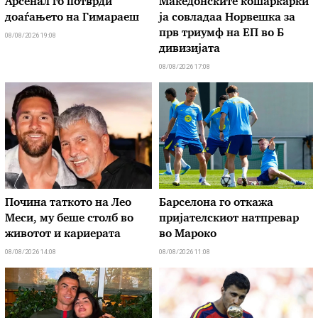
Арсенал го потврди
Македонските кошаркарки
доаѓањето на Гимараеш
ја совладаа Норвешка за
прв триумф на ЕП во Б
08/08/2026 19:08
дивизијата
08/08/2026 17:08
Почина таткото на Лео
Барселона го откажа
Меси, му беше столб во
пријателскиот натпревар
животот и кариерата
во Мароко
08/08/2026 14:08
08/08/2026 11:08