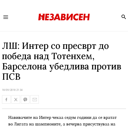
Se
Main
Menu
ЛШ: Интер со пресврт до
победа над Тотенхем,
Барселона убедлива против
ПСВ
18/09/2018 21:34
Навивачите на Интер чекаа седум години да се вратат
во Лигата на шампионите, а вечерва присуствуваа на