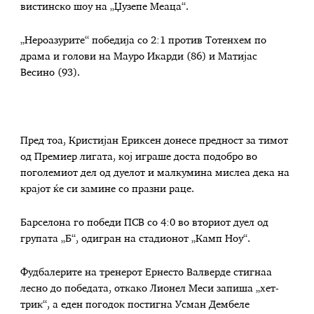
вистинско шоу на „Џузепе Меаца“.
„Нероазурите“ победија со 2:1 против Тотенхем по
драма и голови на Мауро Икарди (86) и Матијас
Весино (93).
Пред тоа, Кристијан Ериксен донесе предност за тимот
од Премиер лигата, кој играше доста подобро во
поголемиот дел од дуелот и малкумина мислеа дека на
крајот ќе си замине со празни раце.
Барселона го победи ПСВ со 4:0 во вториот дуел од
групата „Б“, одигран на стадионот „Камп Ноу“.
Фудбалерите на тренерот Ернесто Валверде стигнаа
лесно до победата, откако Лионел Меси запиша „хет-
трик“, а еден погодок постигна Усман Дембеле