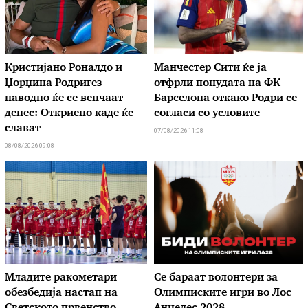
Кристијано Роналдо и
Манчестер Сити ќе ја
Џорџина Родригез
отфрли понудата на ФК
наводно ќе се венчаат
Барселона откако Родри се
денес: Откриено каде ќе
согласи со условите
слават
07/08/2026 11:08
08/08/2026 09:08
Младите ракометари
Се бараат волонтери за
обезбедија настап на
Олимписките игри во Лос