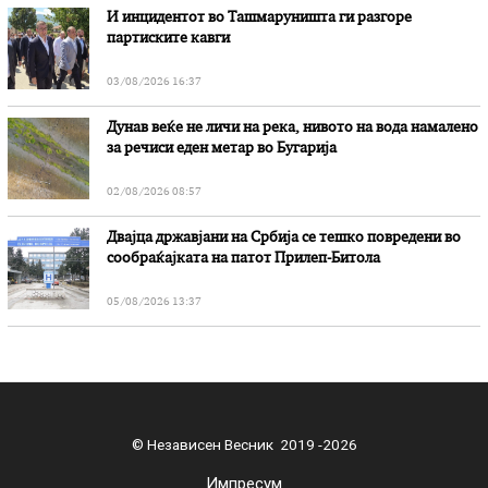
И инцидентот во Ташмаруништa ги разгоре
партиските кавги
03/08/2026 16:37
Дунав веќе не личи на река, нивото на вода намалено
за речиси еден метар во Бугарија
02/08/2026 08:57
Двајца државјани на Србија се тешко повредени во
сообраќајката на патот Прилеп-Битола
05/08/2026 13:37
© Независен Весник 2019 -2026
Импресум