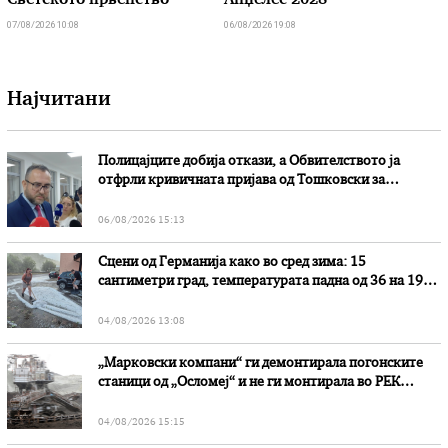
Светското првенство
Анџелес 2028
07/08/2026 10:08
06/08/2026 19:08
Најчитани
Полицајците добија откази, а Обвителството ја
отфрли кривичната пријава од Тошковски за
наводни злоупотреби
06/08/2026 15:13
Сцени од Германија како во сред зима: 15
сантиметри град, температурата падна од 36 на 19
степени
04/08/2026 13:08
„Марковски компани“ ги демонтирала погонските
станици од „Осломеј“ и не ги монтирала во РЕК
„Битола“, стои во вештачењето на обвинителството
04/08/2026 15:15