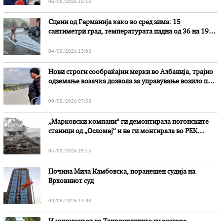
06/08/2026 15:13
Сцени од Германија како во сред зима: 15
сантиметри град, температурата падна од 36 на 19
степени
04/08/2026 13:08
Нови строги сообраќајни мерки во Aлбанија, трајно
одземање возачка дозвола за управување возило под
дејство на алкохол и големи парични казни
09/08/2026 07:58
„Марковски компани“ ги демонтирала погонските
станици од „Осломеј“ и не ги монтирала во РЕК
„Битола“, стои во вештачењето на обвинителството
04/08/2026 15:15
Почина Мила Камбовска, поранешен судија на
Врховниот суд
09/08/2026 14:08