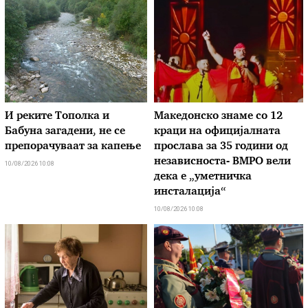
И реките Тополка и
Македонско знаме со 12
Бабуна загадени, не се
краци на официјалната
препорачуваат за капење
прослава за 35 години од
независноста- ВМРО вели
10/08/2026 10:08
дека е „уметничка
инсталација“
10/08/2026 10:08