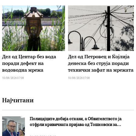
Дел од Центар без вода
Дел од Петровец и Ќојлија
поради дефект на
денеска без струја поради
водоводна мрежа
технички зафат на мрежата
10/08/2026 07:08
10/08/2026 07:08
Најчитани
Полицајците добија откази, а Обвителството ја
отфрли кривичната пријава од Тошковски за
наводни злоупотреби