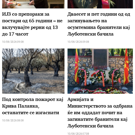
ИЈЗ со препораки за
Дваесет и пет години од од
постари од 65 години – не
загинувањето на
вклучувајте рерни од 13
осумтемина бранители кај
до 17 часот
Љуботенски бачила
10/08/2026 09:08
10/08/2026 09:08
Под контрола пожарот кај
Армијата и
Крива Паланка,
Министерството за одбрана
останатите се изгаснати
ќе им оддадат почит на
загинатите бранители кај
10/08/2026 08:08
Љуботенски бачила
10/08/2026 07:08