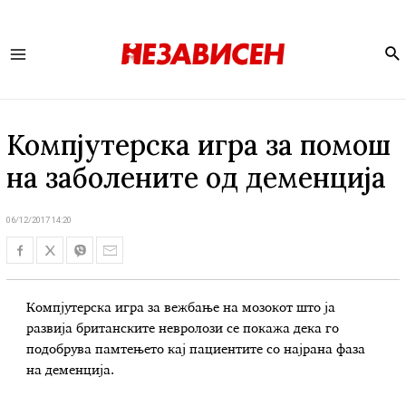
Se
Main
Menu
Компјутерска игра за помош
на заболените од деменција
06/12/2017 14:20
Компјутерска игра за вежбање на мозокот што ја
развија британските невролози се покажа дека го
подобрува памтењето кај пациентите со најрана фаза
на деменција.