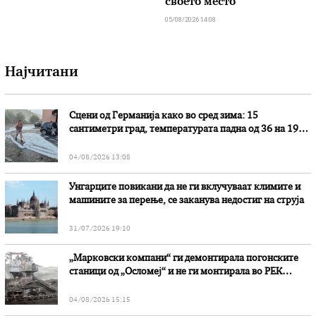
своето место
05/08/2026 14:08
Најчитани
Сцени од Германија како во сред зима: 15
сантиметри град, температурата падна од 36 на 19
степени
04/08/2026 13:08
Унгарците повикани да не ги вклучуваат климите и
машините за перење, се заканува недостиг на струја
31/07/2026 19:10
„Марковски компани“ ги демонтирала погонските
станици од „Осломеј“ и не ги монтирала во РЕК
„Битола“, стои во вештачењето на обвинителството
04/08/2026 15:15