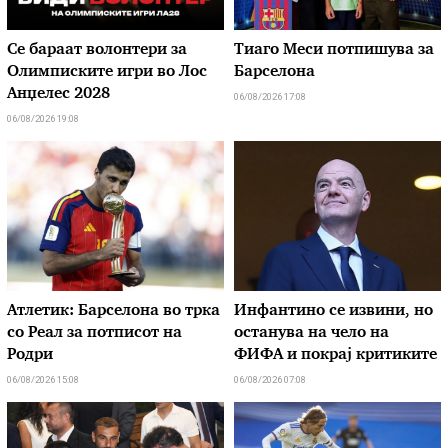
Се бараат волонтери за
Тиаго Меси потпишува за
Олимписките игри во Лос
Барселона
Анџелес 2028
06/08/2026 17:08
06/08/2026 19:08
Атлетик: Барселона во трка
Инфантино се извини, но
со Реал за потписот на
останува на чело на
Родри
ФИФА и покрај критиките
06/08/2026 15:08
06/08/2026 07:08