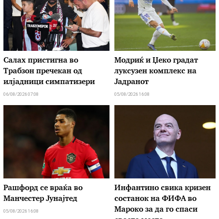
Салах пристигна во
Модриќ и Џеко градат
Трабзон пречекан од
луксузен комплекс на
илјадници симпатизери
Јадранот
06/08/2026 07:08
05/08/2026 16:08
Рашфорд се враќа во
Инфантино свика кризен
Манчестер Јунајтед
состанок на ФИФА во
Мароко за да го спаси
05/08/2026 16:08