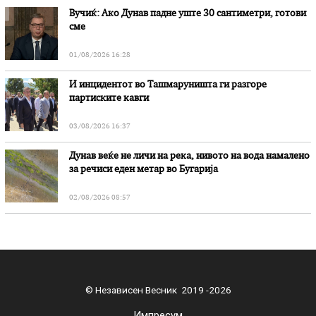
Вучиќ: Ако Дунав падне уште 30 сантиметри, готови
сме
01/08/2026 16:28
И инцидентот во Ташмаруништa ги разгоре
партиските кавги
03/08/2026 16:37
Дунав веќе не личи на река, нивото на вода намалено
за речиси еден метар во Бугарија
02/08/2026 08:57
© Независен Весник 2019 -2026
Импресум