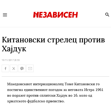
Se
Main
Menu
Китановски стрелец против
Хајдук
19/11/2017 20:55
Македонскиот интернационалец Томе Китановски го
постигна единствениот погодок за неговата Истра 1961
во поразот против сплитски Хајдук во 16. коло од
хрватското фудбалско првенство.