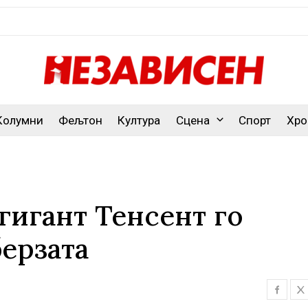
Колумни
Фељтон
Култура
Сцена
Спорт
Хро
гигант Тенсент го
берзата