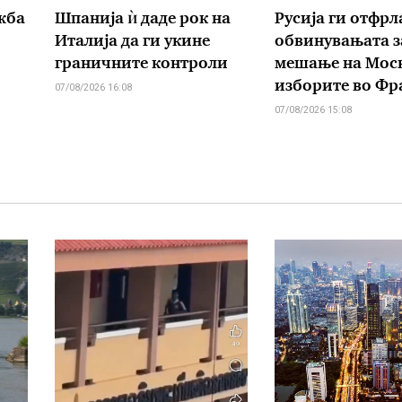
жба
Шпанија ѝ даде рок на
Русија ги отфрл
Италија да ги укине
обвинувањата з
граничните контроли
мешање на Моск
изборите во Фр
07/08/2026 16:08
07/08/2026 15:08