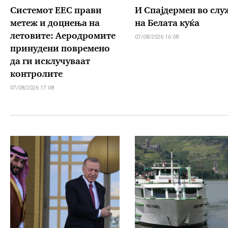
Системот ЕЕС прави
И Спајдермен во слу
метеж и доцнења на
на Белата куќа
летовите: Аеродромите
07/08/2026 16:08
принудени повремено
да ги исклучуваат
контролите
07/08/2026 17:08