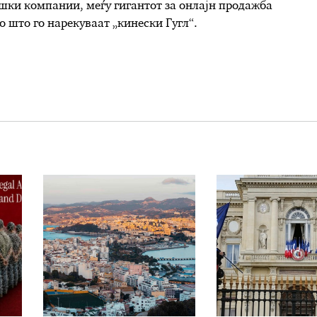
ошки компании, меѓу гигантот за онлајн продажба
о што го нарекуваат „кинески Гугл“.