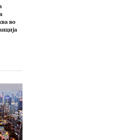
а
а
ва во
анција