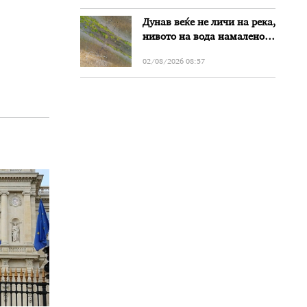
злоупотреби
Дунав веќе не личи на река,
нивото на вода намалено
за речиси еден метар во
02/08/2026 08:57
Бугарија