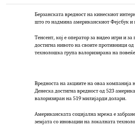
Берзанската вредност на кинескиот интерн
што го надмина американскиот Фејсбук и в
Тенсент, кој е оператор за видео игри и з
достигна нивото на своите противници од
технолошка група валоризирана на повеќе
Вредноста на акциите на оваа компанија н
Денеска достигна вредност од 523 америка
валоризиран на 519 милијарди долари.
Американската социјална мрежа е забране
земјата со иновации на локалната технол