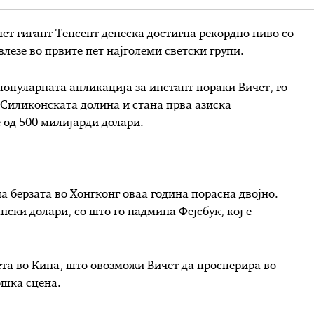
ет гигант Тенсент денеска достигна рекордно ниво со
лезе во првите пет најголеми светски групи.
а популарната апликација за инстант пораки Вичет, го
 Силиконската долина и стана прва азиска
 од 500 милијарди долари.
а берзата во Хонгконг оваа година порасна двојно.
нски долари, со што го надмина Фејсбук, кој е
та во Кина, што овозможи Вичет да просперира во
ошка сцена.