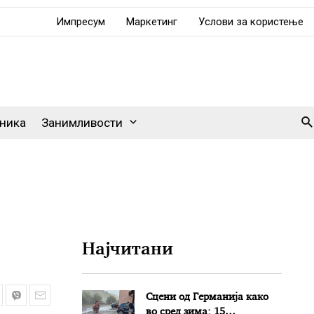
Импресум
Маркетинг
Услови за користење
Se
ника
Занимливости
Најчитани
Сцени од Германија како
во сред зима: 15