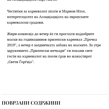
Честитки за карневалот упати и Марион Илхе,
потпретседател на Асоцијацијата на европските
карневалски градови.
Жири-комисија до вечер ќе ги прогласи најдобрите
маски на годинашниов прилепски карневал „Прочка
2019“, а вечер е заедничката забава на маските. За утре
здружението „Прилепски мечкари“ ги покани сите
гости на карневалот на посен грав во манастирот
„Свети Ѓорѓија“.
ПОВРЗАНИ СОДРЖИНИ