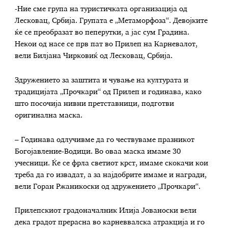
-Ние сме група на туристичката организација од
Лесковац, Србија. Групата е „Метаморфоза“. Девојките
ќе се преобразат во пеперутки, а јас сум Градина.
Некои од насе се прв пат во Прилеп на Карневалот,
вели Билјана Чирковиќ од Лесковац, Србија.
Здружението за заштита и чување на културата и
традицијата „Прочкари“ од Прилеп и годинава, како
што посочија нивни претставници, подготви
оригинална маска.
– Годинава одлучивме да го чествуваме празникот
Богојавление-Водици. Во оваа маска имаме 30
учесници. Ќе се фрла светиот крст, имаме скокачи кои
треба да го извадат, а за најдобрите имаме и награди,
вели Горан Ржаникоски од здружението „Прочкари“.
Прилепскиот градоначалник Илија Јованоски вели
дека градот прерасна во карневвалска атракција и го