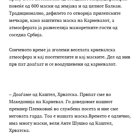
повеќе од 600 маски од земјава и од целиот Балкан.
Традиционално, дефилето го отворија прилепските
мечкари, како заштитна маска на Карневалот, а
атмосферата ја развеселија мажоретките-гости од
соседна Србија.
Сончевото време ја зголеми веселата крневалска
атмосфера и кај посетителите и кај маските. Дел од нив
прв пат доаѓаат и се воодушевени од карневалот.
– Доаѓаме од Каштел, Хрватска. Првпат сме во
Македонија на Карневал. Го доведовме нашиот
премиер Пленковиќ во службена посета и ние сме
неговата гарда. Тоа е нашата маска.Времето е одлично,
има многу маски, вели Анте Шушко од Каштел,
Хрватска.