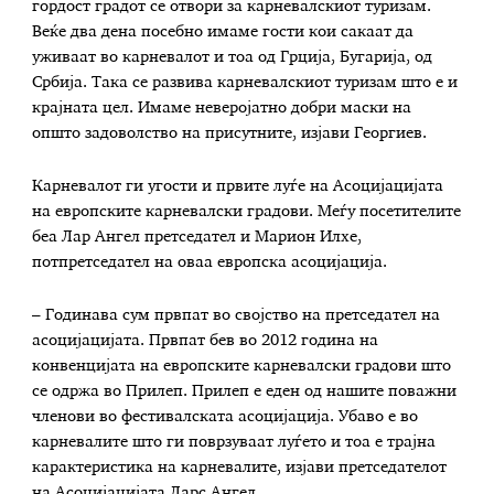
гордост градот се отвори за карневалскиот туризам.
Веќе два дена посебно имаме гости кои сакаат да
уживаат во карневалот и тоа од Грција, Бугарија, од
Србија. Така се развива карневалскиот туризам што е и
крајната цел. Имаме неверојатно добри маски на
општо задоволство на присутните, изјави Георгиев.
Карневалот ги угости и првите луѓе на Асоцијацијата
на европските карневалски градови. Меѓу посетителите
беа Лар Ангел претседател и Марион Илхе,
потпретседател на оваа европска асоцијација.
– Годинава сум првпат во својство на претседател на
асоцијацијата. Првпат бев во 2012 година на
конвенцијата на европските карневалски градови што
се одржа во Прилеп. Прилеп е еден од нашите поважни
членови во фестивалската асоцијација. Убаво е во
карневалите што ги поврзуваат луѓето и тоа е трајна
карактеристика на карневалите, изјави претседателот
на Асоцијацијата Ларс Ангел.