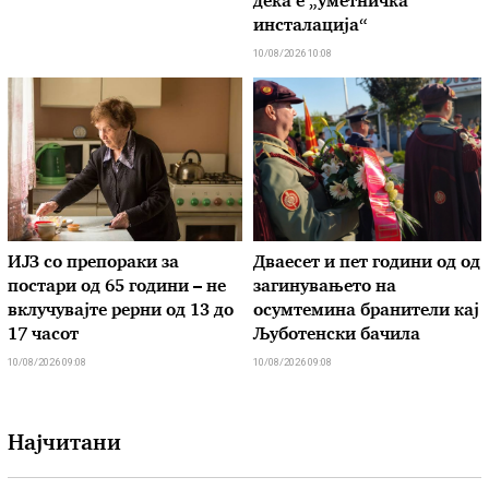
дека е „уметничка
инсталација“
10/08/2026 10:08
ИЈЗ со препораки за
Дваесет и пет години од од
постари од 65 години – не
загинувањето на
вклучувајте рерни од 13 до
осумтемина бранители кај
17 часот
Љуботенски бачила
10/08/2026 09:08
10/08/2026 09:08
Најчитани