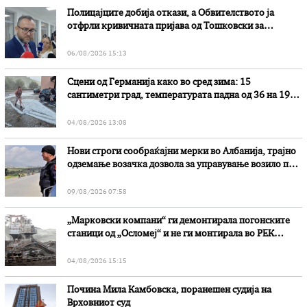
Полицајците добија откази, а Обвителството ја
отфрли кривичната пријава од Тошковски за
наводни злоупотреби
06/08/2026 15:13
Сцени од Германија како во сред зима: 15
сантиметри град, температурата падна од 36 на 19
степени
04/08/2026 13:08
Нови строги сообраќајни мерки во Aлбанија, трајно
одземање возачка дозвола за управување возило под
дејство на алкохол и големи парични казни
09/08/2026 07:58
„Марковски компани“ ги демонтирала погонските
станици од „Осломеј“ и не ги монтирала во РЕК
„Битола“, стои во вештачењето на обвинителството
04/08/2026 15:15
Почина Мила Камбовска, поранешен судија на
Врховниот суд