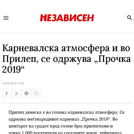
Se
Main
Menu
Карневалска атмосфера и во
Прилеп, се одржува „Прочка
2019“
10/03/2019 16:36
Прилеп денеска е во голема карневалска атмосфера. Се
одржува меѓународниот карневал „Прочка 2019“. Во
центарот на градот пред голем број прилепчани и
преку 1.000 посетители од соседните земји, дефилираа