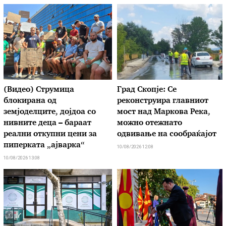
(Видео) Струмица
Град Скопје: Се
блокирана од
реконструира главниот
земјоделците, дојдоа со
мост над Маркова Река,
нивните деца – бараат
можно отежнато
реални откупни цени за
одвивање на сообраќајот
пиперката „ајварка“
10/08/2026 12:08
10/08/2026 13:08