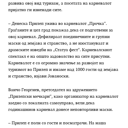
развива овој вид туризам, а посетата на карневалот
пријатно ги изненади сите.
– Денеска Прилеп ужива во карневалот „Прочка“.
Граѓаните и цел град покажаа дека се подготвени за
овој карневал. Дефилираат поединечните и групни
маски од земјава и странство, а не изостануваат и
драмските изведби на „Статуа фест“. Карневалскиот
спектакл е на општо задоволство на сите присутни.
Карневалот е со огромно значење за развојот на
туризмот во Прилеп и имаме над 1000 гости од земјава
и странство, изјави Јованоски.
Ванчо Георгиев, претседател на здружението
„Прилепски мечкари“, како организатор на карневалот
заедно со локалната самоуправа, вели дека
годинашниов карневал донесе неповторливи маски.
– Прилеп е полн со гости и посматрачи. На наша