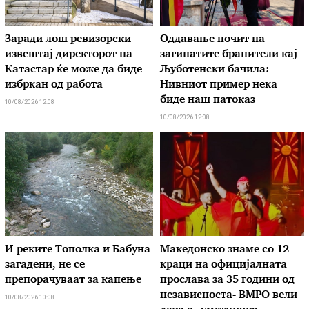
Заради лош ревизорски
Оддавање почит на
извештај директорот на
загинатите бранители кај
Катастар ќе може да биде
Љуботенски бачила:
избркан од работа
Нивниот пример нека
биде наш патоказ
10/08/2026 12:08
10/08/2026 12:08
И реките Тополка и Бабуна
Македонско знаме со 12
загадени, не се
краци на официјалната
препорачуваат за капење
прослава за 35 години од
независноста- ВМРО вели
10/08/2026 10:08