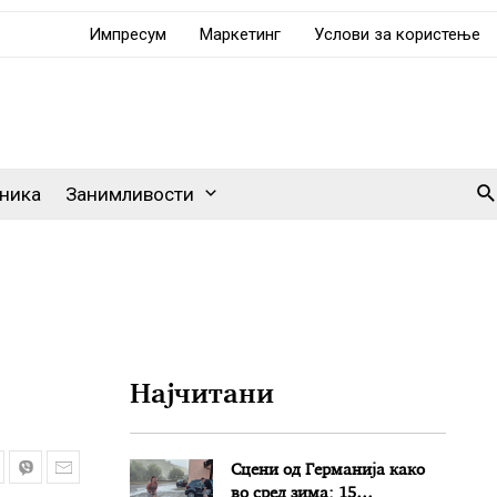
Импресум
Маркетинг
Услови за користење
Se
ника
Занимливости
Најчитани
Сцени од Германија како
во сред зима: 15