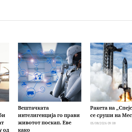
Вештачката
Ракета на „Спејс
би
интелигенција го прави
се сруши на Ме
ат
животот поскап. Еве
05/08/2026 09:08
у од
како