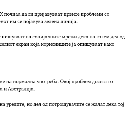
X почнаа да ги пријавуваат првите проблеми со
онот им се појавува зелена линија.
 пишуваат на социјалните мрежи дека на голем дел од
 целиот екран која корисниците ја опишуваат како
еме на нормална употреба. Овој проблем досега го
а и Австралија.
а уредите, но дел од потрошувачите се жалат дека тој