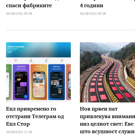
спаси фабриките
4 години
06/08/2026 09:08
06/08/2026 09:08
Епл привремено го
Нов црвен пат
отстрани Телеграм од
привлекува вниман
Епл Стор
низ целиот свет: Еве 
што всушност служи
04/08/2026 12:08