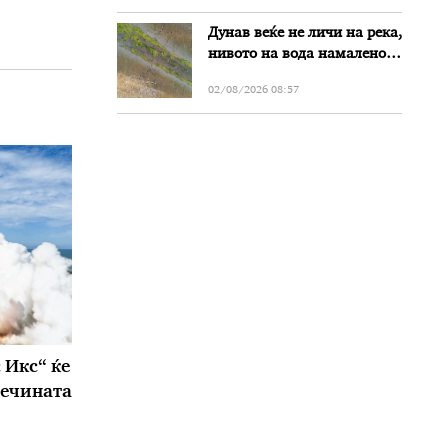
Дунав веќе не личи на река,
нивото на вода намалено
за речиси еден метар во
02/08/2026 08:57
Бугарија
 Икс“ ќе
сечината