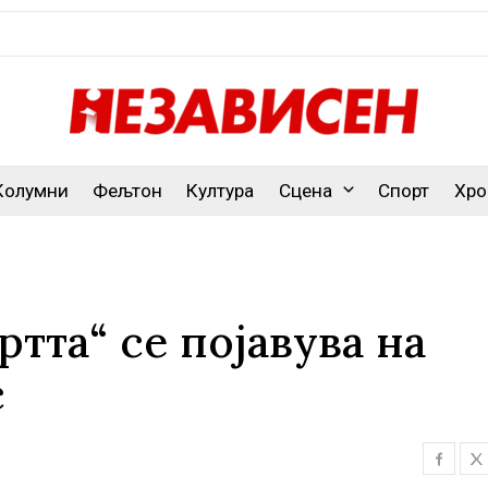
Колумни
Фељтон
Култура
Сцена
Спорт
Хро
ртта“ се појавува на
с