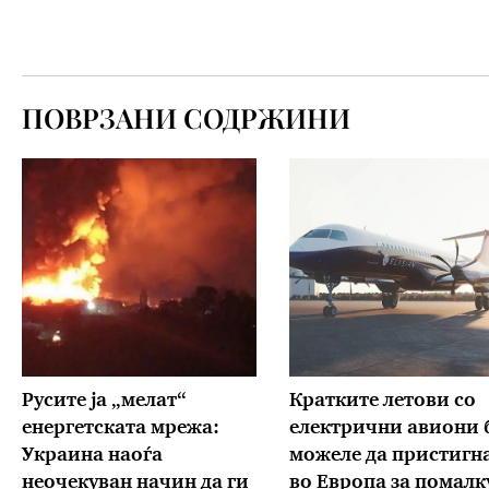
ПОВРЗАНИ СОДРЖИНИ
Русите ја „мелат“
Кратките летови со
енергетската мрежа:
електрични авиони 
Украина наоѓа
можеле да пристигн
неочекуван начин да ги
во Европа за помалк