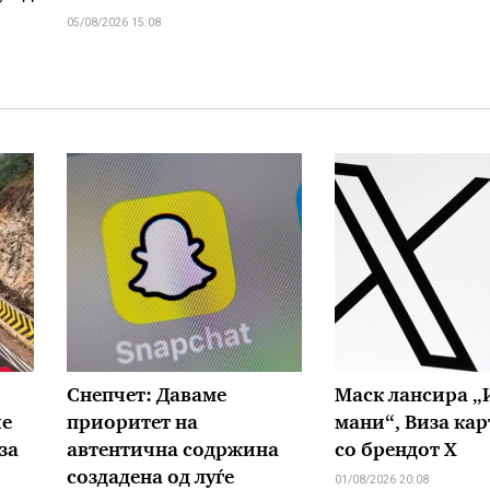
05/08/2026 15:08
Снепчет: Даваме
Маск лансира „
ие
приоритет на
мани“, Виза ка
за
автентична содржина
со брендот X
создадена од луѓе
01/08/2026 20:08