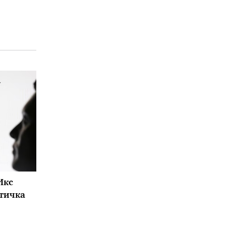
Икс
ртичка