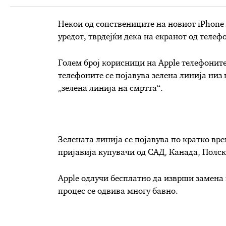
Некои од сопствениците на новиот iPhone 
уредот, тврдејќи дека на екранот од телеф
Голем број корисници на Apple телефоните
телефоните се појавува зелена линија низ
„зелена линија на смртта“.
Зелената линија се појавува по кратко вр
пријавија купувачи од САД, Канада, Полск
Apple одлучи бесплатно да изврши замена н
процес се одвива многу бавно.