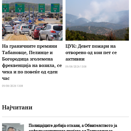
На граничните премини
ЦУК: Девет пожари на
Табановце, Пелинце и
отворено од кои пет се
Богородица зголемена
активни
фреквенција на возила, се
09/08/2026 13:08
чека и по повеќе од еден
час
09/08/2026 13:08
Најчитани
Полицајците добија откази, а Обвителството ја