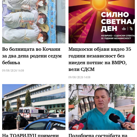
Во болницата во Кочани
Мицкоски објави видео 35
за два дена родени седум
години независност без
бебиња
ниеден потпис на ВМРО,
вели СДСМ
09/08/2026 16:08
09/08/2026 14:08
На ТОАРИЛУЦ примени
Подобрена состојбата на