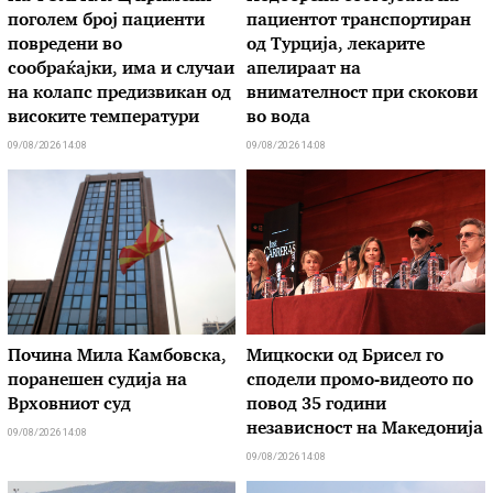
поголем број пациенти
пациентот транспортиран
повредени во
од Турција, лекарите
сообраќајки, има и случаи
апелираат на
на колапс предизвикан од
внимателност при скокови
високите температури
во вода
09/08/2026 14:08
09/08/2026 14:08
Почина Мила Камбовска,
Мицкоски од Брисел го
поранешен судија на
сподели промо-видеото по
Врховниот суд
повод 35 години
независност на Македонија
09/08/2026 14:08
09/08/2026 14:08