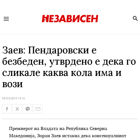
Se
Main
Menu
Заев: Пендаровски е
безбеден, утврдено е дека го
сликале каква кола има и
вози
09/03/2019 15:16
Премиерот на Владата на Република Северна
Македонија, Зоран Заев истакна дека консензуалниот