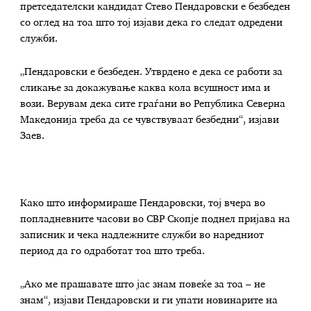
претседателски кандидат Стево Пендаровски е безбеден
со оглед на тоа што тој изјави дека го следат одредени
служби.
„Пендаровски е безбеден. Утврдено е дека се работи за
сликање за докажување каква кола всушност има и
вози. Верувам дека сите граѓани во Република Северна
Македонија треба да се чувствуваат безбедни“, изјави
Заев.
Како што информираше Пендаровски, тој вчера во
попладневните часови во СВР Скопје поднел пријава на
записник и чека надлежните служби во наредниот
период да го одработат тоа што треба.
„Ако ме прашавате што јас знам повеќе за тоа – не
знам“, изјави Пендаровски и ги упати новинарите на