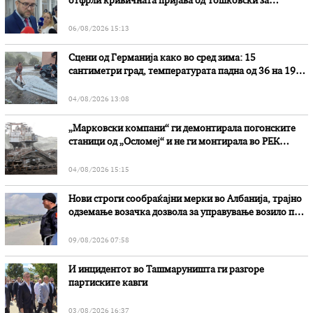
отфрли кривичната пријава од Тошковски за
наводни злоупотреби
06/08/2026 15:13
Сцени од Германија како во сред зима: 15
сантиметри град, температурата падна од 36 на 19
степени
04/08/2026 13:08
„Марковски компани“ ги демонтирала погонските
станици од „Осломеј“ и не ги монтирала во РЕК
„Битола“, стои во вештачењето на обвинителството
04/08/2026 15:15
Нови строги сообраќајни мерки во Aлбанија, трајно
одземање возачка дозвола за управување возило под
дејство на алкохол и големи парични казни
09/08/2026 07:58
И инцидентот во Ташмаруништa ги разгоре
партиските кавги
03/08/2026 16:37