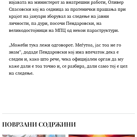
изјавата на министерот за внатрешни работи, Оливер
Спасовски кој на седница за пратенички прашања при
крајот на јануари зборувал за следење на јавни
личности, па дури, посочи Пендаровски, на
великодостојници на МПЦ од некои параструктури.
„Можеби тука лежи одговорот. Меѓутоа, јас тоа не го
знам“, додаде Пендаровски кој има впечаток дека е
следен и, како што рече, чека официјален орган да му
каже дали е тоа точно и, се разбира, дали само тој е цел
на следење.
ПОВРЗАНИ СОДРЖИНИ