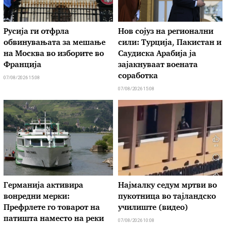
Русија ги отфрла
Нов сојуз на регионални
обвинувањата за мешање
сили: Турција, Пакистан и
на Москва во изборите во
Саудиска Арабија ја
Франција
зајакнуваат воената
соработка
07/08/2026 15:08
07/08/2026 15:08
Германија активира
Најмалку седум мртви во
вонредни мерки:
пукотница во тајландско
Префрлете го товарот на
училиште (видео)
патишта наместо на реки
07/08/2026 10:08