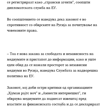
се регистрираат како „странски агенти“, соопшти
дипломатската служба на ЕУ.
Во соопштението се наведува дека законот е во
спротивност со обврските на Русија за почитување на
човековите права.
– Тоа е нова закана за слободата и независноста на
медиумите и пристапот до информации, како и уште
еден обид да се намали просторот за независни
медиуми во Русија, наведува Службата за надворешна
политика на ЕУ.
Законот, кој доби остри критики од организациите
„Хјуман рајтс воч“ и „Амнести интернешнл“, ги
обврзува медиумите да поднесат извештај пред
властите за финансиската состојба и да се декларираат