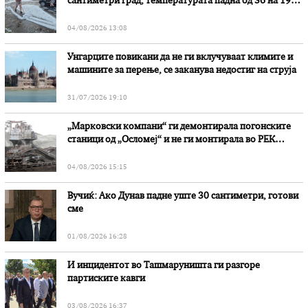
сантиметри град, температурата падна од 36 на 19
степени
04/08/2026 13:08
Унгарците повикани да не ги вклучуваат климите и
машините за перење, се заканува недостиг на струја
31/07/2026 19:10
„Марковски компани“ ги демонтирала погонските
станици од „Осломеј“ и не ги монтирала во РЕК
„Битола“, стои во вештачењето на обвинителството
04/08/2026 15:15
Вучиќ: Ако Дунав падне уште 30 сантиметри, готови
сме
01/08/2026 16:28
И инцидентот во Ташмаруништa ги разгоре
партиските кавги
03/08/2026 16:37