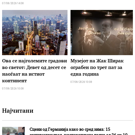
07/08/2026 14:08
Ова се најголемите градови
Музејот на Жак Ширак
во светот: Девет од десет се
ограбен по трет пат за
наоѓаат на истиот
една година
континент
07/08/2026 10:08
07/08/2026 10:08
Најчитани
Сцени од Германија како во сред зима: 15