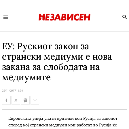
Se
Main
Menu
ЕУ: Рускиот закон за
странски медиуми е нова
закана за слободата на
медиумите
26/11/2017 16:56
Европската унија упати критики кон Русија за законот
според кој странски медиуми кои работат во Русија ќе