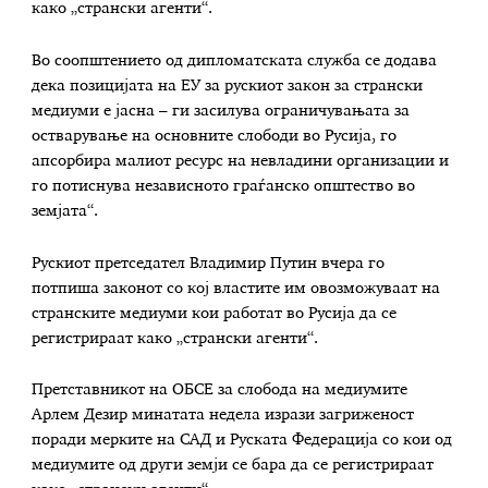
како „странски агенти“.
Во соопштението од дипломатската служба се додава
дека позицијата на ЕУ за рускиот закон за странски
медиуми е јасна – ги засилува ограничувањата за
остварување на основните слободи во Русија, го
апсорбира малиот ресурс на невладини организации и
го потиснува независното граѓанско општество во
земјата“.
Рускиот претседател Владимир Путин вчера го
потпиша законот со кој властите им овозможуваат на
странските медиуми кои работат во Русија да се
регистрираат како „странски агенти“.
Претставникот на ОБСЕ за слобода на медиумите
Арлем Дезир минатата недела изрази загриженост
поради мерките на САД и Руската Федерација со кои од
медиумите од други земји се бара да се регистрираат