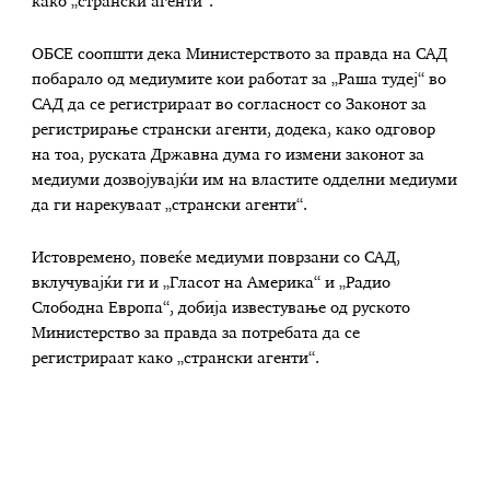
како „странски агенти“.
ОБСЕ соопшти дека Министерството за правда на САД
побарало од медиумите кои работат за „Раша тудеј“ во
САД да се регистрираат во согласност со Законот за
регистрирање странски агенти, додека, како одговор
на тоа, руската Државна дума го измени законот за
медиуми дозвојувајќи им на властите одделни медиуми
да ги нарекуваат „странски агенти“.
Истовремено, повеќе медиуми поврзани со САД,
вклучувајќи ги и „Гласот на Америка“ и „Радио
Слободна Европа“, добија известување од руското
Министерство за правда за потребата да се
регистрираат како „странски агенти“.