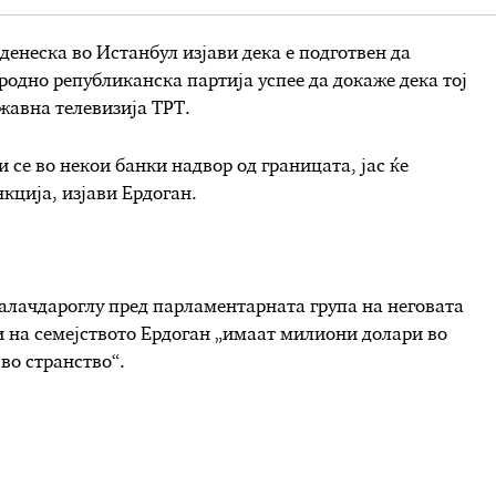
денеска во Истанбул изјави дека е подготвен да
одно републиканска партија успее да докаже дека тој
ржавна телевизија ТРТ.
 се во некои банки надвор од границата, јас ќе
кција, изјави Ердоган.
алачдароглу пред парламентарната група на неговата
и на семејството Ердоган „имаат милиони долари во
во странство“.