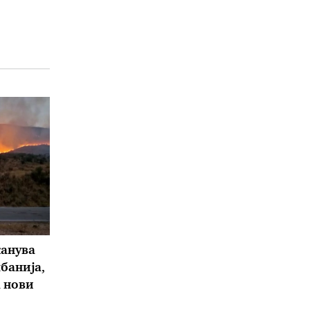
канува
банија,
а нови