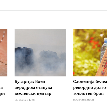
Бугарија: Воен
Словенија беле
ка
аеродром станува
рекордно долго
ари
вселенски центар
топлотен бран
06/08/2026 13:08
06/08/2026 09:08