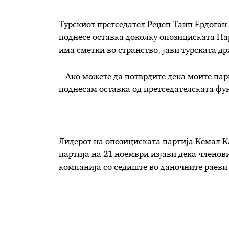
Турскиот претседател Реџеп Таип Ердоган 
поднесе оставка доколку опозициската Нар
има сметки во странство, јави турската д
– Ако можете да потврдите дека моите пари
поднесам оставка од претседателската фун
Лидерот на опозициската партија Кемал К
партија на 21 ноември изјави дека членов
компанија со седиште во даночните раеви 