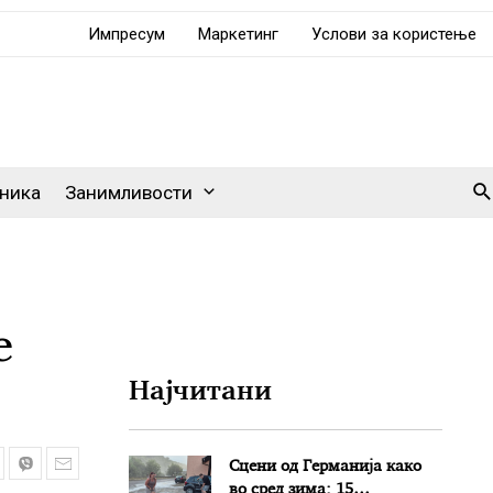
Импресум
Маркетинг
Услови за користење
Se
ника
Занимливости
е
Најчитани
Сцени од Германија како
во сред зима: 15