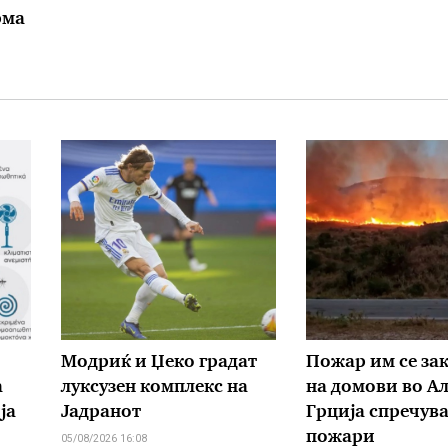
рма
Модриќ и Џеко градат
Пожар им се за
а
луксузен комплекс на
на домови во Ал
ја
Јадранот
Грција спречув
пожари
05/08/2026 16:08