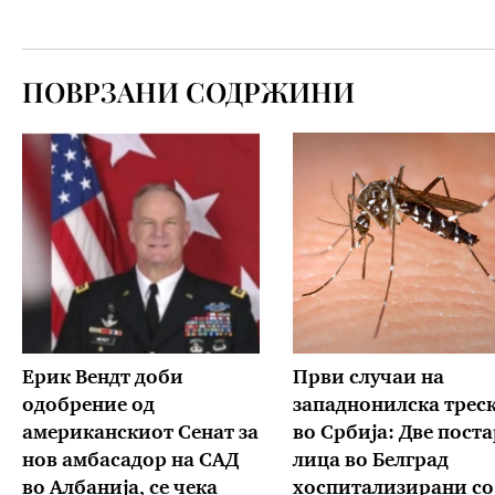
ПОВРЗАНИ СОДРЖИНИ
Ерик Вендт доби
Први случаи на
одобрение од
западнонилска трес
американскиот Сенат за
во Србија: Две пост
нов амбасадор на САД
лица во Белград
во Албанија, се чека
хоспитализирани со