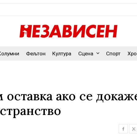
Колумни
Фељтон
Култура
Сцена
Спорт
Хро
 оставка ако се докаж
 странство