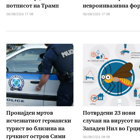
потписот на Трамп
невроинвазивна фо
06/08/2026 17:08
06/08/2026 17:08
Пронајден мртов
Потврдени 23 нови
исчезнатиот германски
случаи на вирусот н
турист во близина на
Западен Нил во Грци
грчкиот остров Сими
06/08/2026 08:08