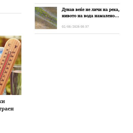
Дунав веќе не личи на река,
нивото на вода намалено
за речиси еден метар во
02/08/2026 08:57
Бугарија
жи
траен