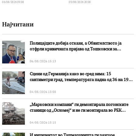
06/08/2026 09:08
05/08/2026 20:08
Најчитани
Полицајците добија откази, а Обвителството ја
отфрли кривичната пријава од Тошковски за
наводни злоупотреби
06/08/2026 15:13
Сцени од Германија како во сред зима: 15
сантиметри град, температурата падна од 36 на 19
степени
04/08/2026 13:08
„Марковски компани“ ги демонтирала погонските
станици од „Осломеј“ и не ги монтирала во РЕК
„Битола“, стои во вештачењето на обвинителството
04/08/2026 15:15
И инцидентот во Ташмаруништa ги разгоре