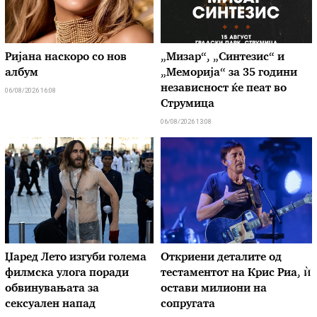
Ријана наскоро со нов
„Мизар“, „Синтезис“ и
албум
„Меморија“ за 35 години
независност ќе пеат во
06/08/2026 16:08
Струмица
06/08/2026 13:08
Џаред Лето изгуби голема
Откриени деталите од
филмска улога поради
тестаментот на Крис Риа, ѝ
обвинувањата за
остави милиони на
сексуален напад
сопругата