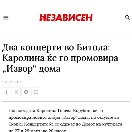
Se
Main
Menu
Два концерти во Битола:
Каролина ќе го промовира
„Извор“ дома
13/03/2018 11:15
Поп-ѕвездата Каролина Гочева-Корубин ќе го
промовира новиот албум „Извор“ дома, по седумте во
Скопје. Концертите ќе се одржат во Домот на културата
на 27 и 28 март, во 20 часот.