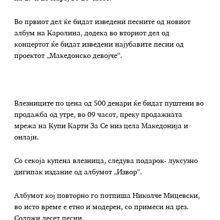
Во првиот дел ќе бидат изведени песните од новиот
албум на Каролина, додека во вториот дел од
концертот ќе бидат изведени најубавите песни од
проектот „Македонско девојче“.
Влезниците по цена од 500 денари ќе бидат пуштени во
продажба од утре, во 09 часот, преку продажната
мрежа на Купи Карти За Се низ цела Македонија и
онлајн.
Со секоја купена влезница, следува подарок- луксузно
дигипак издание од албумот „Извор“.
Албумот кој повторно го потпиша Николче Мицевски,
во исто време е етно и модерен, со примеси на џез.
Содржи десет песни.