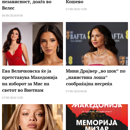
независност, доаѓа во
Кошево
Велес
07/08/2026 12:08
08/08/2026 09:08
Ева Величковска ќе ја
Мини Драјвер „во шок“ по
претставува Македонија
„навистина лоша“
на изборот за Мис на
сообраќајна несреќа
светот во Виетнам
07/08/2026 08:08
07/08/2026 12:08