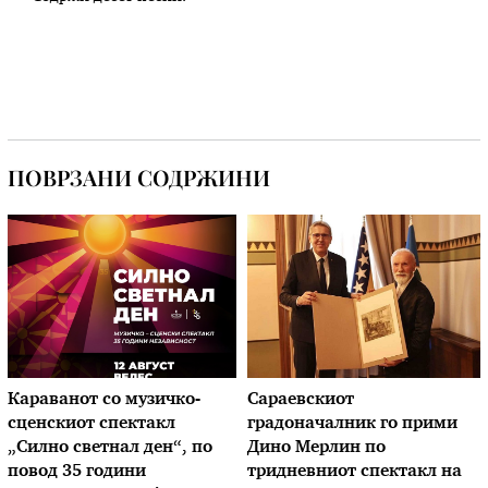
ПОВРЗАНИ СОДРЖИНИ
Караванот со музичкo-
Сараевскиот
сценскиот спектакл
градоначалник го прими
„Силно светнал ден“, по
Дино Мерлин по
повод 35 години
тридневниот спектакл на