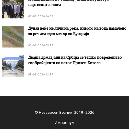
партиските кавги
03/08/2026 16:37
Дунав веќе не личи на река, нивото на вода намалено
за речиси еден метар во Бугарија
02/08/2026 08:57
Двајца државјани на Србија се тешко повредени во
сообраќајката на патот Прилеп-Битола
05/08/2026 13:37
© Независен Весник 2019 -2026
Импресум