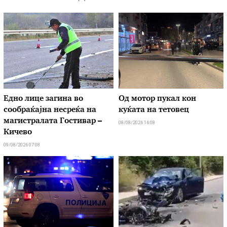
Едно лице загина во
Од мотор пукал кон
сообраќајна несреќа на
куќата на тетовец
магистралата Гостивар –
08/08/2026 16:08
Кичево
09/08/2026 07:08