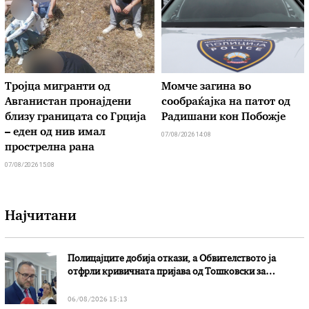
Тројца мигранти од
Момче загина во
Авганистан пронајдени
сообраќајка на патот од
близу границата со Грција
Радишани кон Побожје
– еден од нив имал
07/08/2026 14:08
прострелна рана
07/08/2026 15:08
Најчитани
Полицајците добија откази, а Обвителството ја
отфрли кривичната пријава од Тошковски за
наводни злоупотреби
06/08/2026 15:13