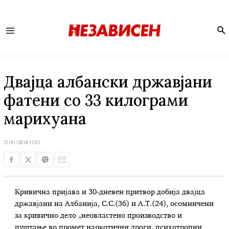
Se
Main
Menu
Двајца албански државјани
фатени со 33 килограми
марихуана
21/01/2018 12:01
Кривична пријава и 30-дневен притвор добија двајца
државјани на Албанија, С.С.(36) и А.Т.(24), осомничени
за кривично дело „неовластено производство и
пуштање во промет наркотични дроги, психотропни