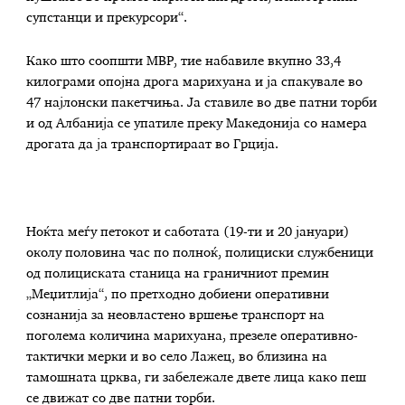
супстанци и прекурсори“.
Како што соопшти МВР, тие набавиле вкупно 33,4
килограми опојна дрога марихуана и ја спакувале во
47 најлонски пакетчиња. Ја ставиле во две патни торби
и од Албанија се упатиле преку Македонија со намера
дрогата да ја транспортираат во Грција.
Ноќта меѓу петокот и саботата (19-ти и 20 јануари)
околу половина час по полноќ, полициски службеници
од полициската станица на граничниот премин
„Меџитлија“, по претходно добиени оперативни
сознанија за неовластено вршење транспорт на
поголема количина марихуана, презеле оперативно-
тактички мерки и во село Лажец, во близина на
тамошната црква, ги забележале двете лица како пеш
се движат со две патни торби.