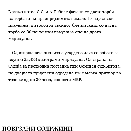
Кратко потоа С.С. и А.Т. биле фатени со двете торби –
во торбата на првопријавениот имало 17 најлонски
пакувања, а второпријавениот бил затекнат со патна
торба со 30 најлонски пакувања опојна дрога
марихуана.
– Од извршената анализа е утврдено дека се работи за
вкупно 33,423 килограми марихуана. Од страна на
Судија за претходна постапка при Основен суд-Битола,
на двајцата пријавени одредена им е мерка притвор во
траење од по 30 дена, соопшти МВР.
ПОВРЗАНИ СОДРЖИНИ