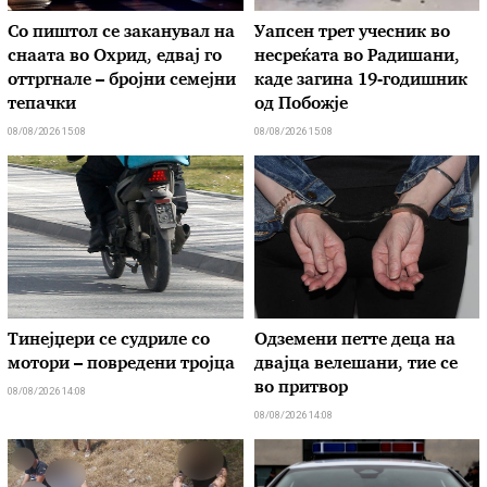
Со пиштол се заканувал на
Уапсен трет учесник во
снаата во Охрид, едвај го
несреќата во Радишани,
оттргнале – бројни семејни
каде загина 19-годишник
тепачки
од Побожје
08/08/2026 15:08
08/08/2026 15:08
Тинејџери се судриле со
Одземени петте деца на
мотори – повредени тројца
двајца велешани, тие се
во притвор
08/08/2026 14:08
08/08/2026 14:08