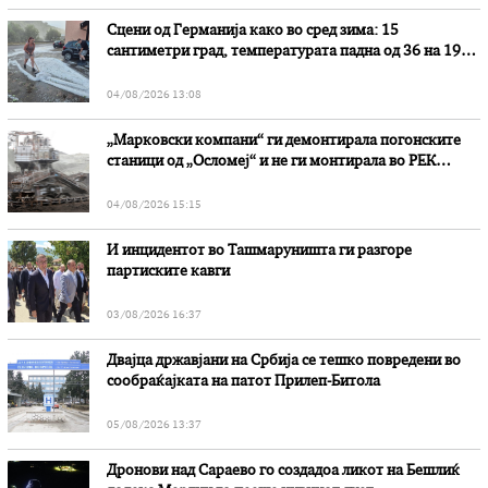
Сцени од Германија како во сред зима: 15
сантиметри град, температурата падна од 36 на 19
степени
04/08/2026 13:08
„Марковски компани“ ги демонтирала погонските
станици од „Осломеј“ и не ги монтирала во РЕК
„Битола“, стои во вештачењето на обвинителството
04/08/2026 15:15
И инцидентот во Ташмаруништa ги разгоре
партиските кавги
03/08/2026 16:37
Двајца државјани на Србија се тешко повредени во
сообраќајката на патот Прилеп-Битола
05/08/2026 13:37
Дронови над Сараево го создадоа ликот на Бешлиќ