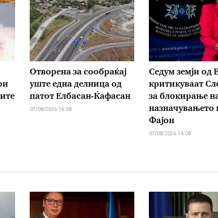
Отворена за сообраќај
Седум земји од Е
ри
уште една делница од
критикуваат Сл
рите
патот Елбасан-Ќафасан
за блокирање н
назначувањето 
07/08/2026 16:08
Фајон
07/08/2026 14:08