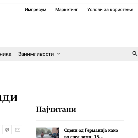
Импресум
Маркетинг
Услови за користење
Se
ника
Занимливости
ади
Најчитани
Сцени од Германија како
во сред зима: 15