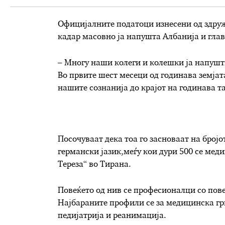
Официјалните податоци изнесени од здруж
кадар масовно ја напушта Албанија и глав
– Многу наши колеги и колешки ја напушти
Во првите шест месеци од годинава земјат
нашите сознанија до крајот на годинава та
Посочуваат дека тоа го засноваат на бројо
германски јазик,меѓу кои дури 500 се мед
Тереза“ во Тирана.
Повеќето од нив се професионалци со пов
Најбараните профили се за медицинска гри
педијатрија и реанимација.