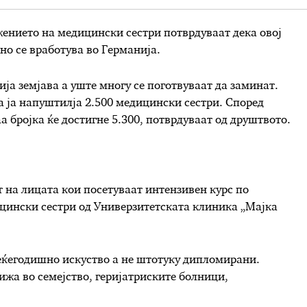
ението на медицински сестри потврдуваат дека овој
но се вработува во Германија.
ја земјава а уште многу се поготвуваат да заминат.
а ја напуштилја 2.500 медицински сестри. Според
а бројка ќе достигне 5.300, потврдуваат од друштвото.
т на лицата кои посетуваат интензивен курс по
ицински сестри од Универзитетската клиника „Мајка
еќегодишно искуство а не штотуку дипломирани.
жа во семејство, геријатриските болници,