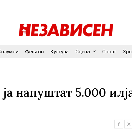
Колумни
Фељтон
Култура
Сцена
Спорт
Хро
 ја напуштат 5.000 илј