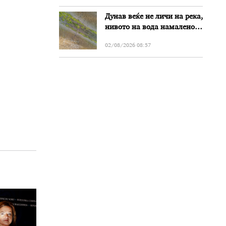
Дунав веќе не личи на река,
нивото на вода намалено
за речиси еден метар во
02/08/2026 08:57
Бугарија