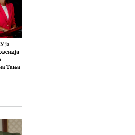
У ја
овенија
а
на Тања