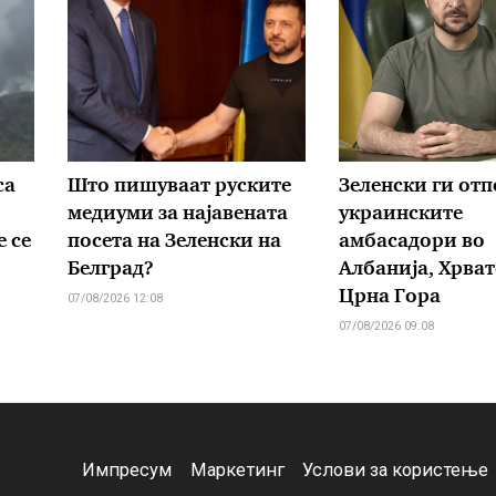
са
Што пишуваат руските
Зеленски ги от
медиуми за најавената
украинските
 се
посета на Зеленски на
амбасадори во
Белград?
Албанија, Хрват
Црна Гора
07/08/2026 12:08
07/08/2026 09:08
Импресум
Маркетинг
Услови за користење