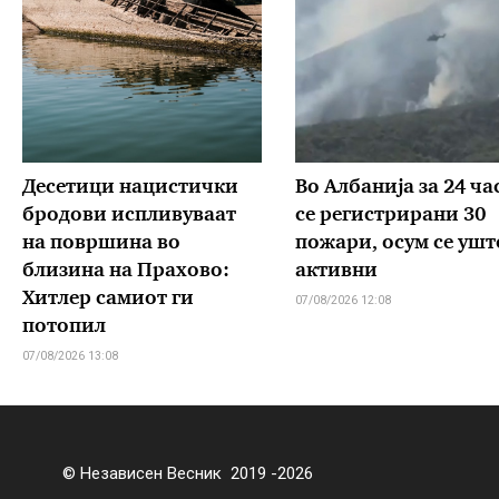
Десетици нацистички
Во Албанија за 24 ча
бродови испливуваат
се регистрирани 30
на површина во
пожари, осум се уште
близина на Прахово:
активни
Хитлер самиот ги
07/08/2026 12:08
потопил
07/08/2026 13:08
© Независен Весник 2019 -2026