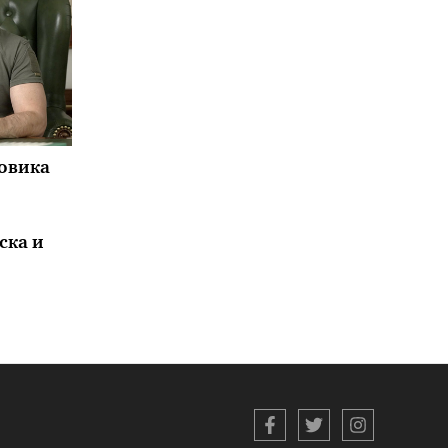
повика
ска и