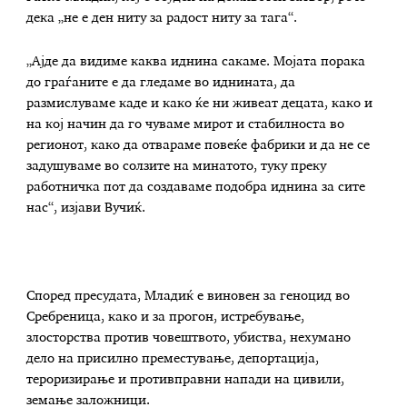
дека „не е ден ниту за радост ниту за тага“.
„Ајде да видиме каква иднина сакаме. Мојата порака
до граѓаните е да гледаме во иднината, да
размислуваме каде и како ќе ни живеат децата, како и
на кој начин да го чуваме мирот и стабилноста во
регионот, како да отвараме повеќе фабрики и да не се
задушуваме во солзите на минатото, туку преку
работничка пот да создаваме подобра иднина за сите
нас“, изјави Вучиќ.
Според пресудата, Младиќ е виновен за геноцид во
Сребреница, како и за прогон, истребување,
злосторства против човештвото, убиства, нехумано
дело на присилно преместување, депортација,
тероризирање и противправни напади на цивили,
земање заложници.