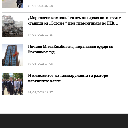
дејство на алкохол и големи парични казни
09/08/2026 07:58
„Марковски компани“ ги демонтирала погонските
станици од „Осломеј“ и не ги монтирала во РЕК
„Битола“, стои во вештачењето на обвинителството
04/08/2026 15:15
Почина Мила Камбовска, поранешен судија на
Врховниот суд
09/08/2026 14:08
И инцидентот во Ташмаруништa ги разгоре
партиските кавги
03/08/2026 16:37