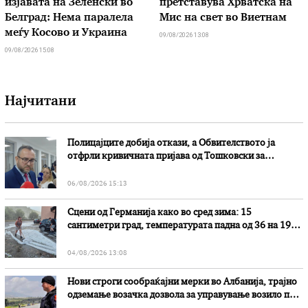
изјавата на Зеленски во
претставува Хрватска на
Белград: Нема паралела
Мис на свет во Виетнам
меѓу Косово и Украина
09/08/2026 13:08
09/08/2026 15:08
Најчитани
Полицајците добија откази, а Обвителството ја
отфрли кривичната пријава од Тошковски за
наводни злоупотреби
06/08/2026 15:13
Сцени од Германија како во сред зима: 15
сантиметри град, температурата падна од 36 на 19
степени
04/08/2026 13:08
Нови строги сообраќајни мерки во Aлбанија, трајно
одземање возачка дозвола за управување возило под