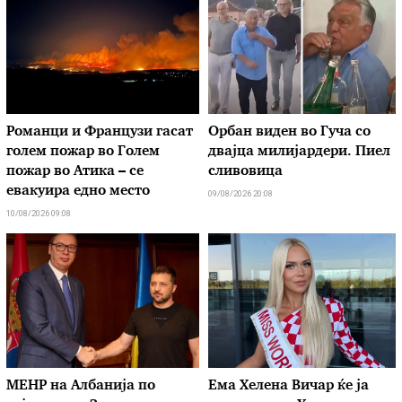
Романци и Французи гасат
Орбан виден во Гуча со
голем пожар во Голем
двајца милијардери. Пиел
пожар во Атика – се
сливовица
евакуира едно место
09/08/2026 20:08
10/08/2026 09:08
МЕНР на Албанија по
Ема Хелена Вичар ќе ја