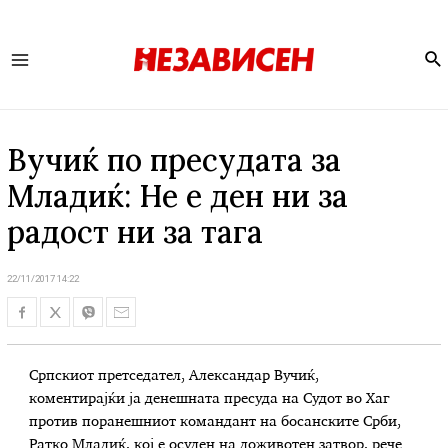
Se
Main
Menu
Вучиќ по пресудата за
Младиќ: Не е ден ни за
радост ни за тага
22/11/2017 14:22
Српскиот претседател, Александар Вучиќ,
коментирајќи ја денешната пресуда на Судот во Хаг
против поранешниот командант на босанските Срби,
Ратко Младиќ, кој е осуден на доживотен затвор, рече