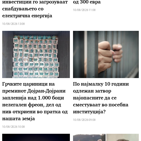
инвестиции го загрозуваат
од 300 евра
снабдувањето со
10/08/2026 11:08
електрична енергија
10/08/2026 13:08
Грчките цариници на
По најмалку 10 години
преминот Дојран-Дојрани
одлежан затвор
запленија над 1.000 боци
најопасните да се
нелегален фреон, дел од
сместуваат во посебна
нив откриени во пратка од
институција?
нашата земја
10/08/2026 09:08
10/08/2026 10:08