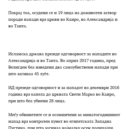
Покрај тоа, осудени се и 19 лица на доживотен затвор
поради напади врз цркви во Каиро, во Александрија и
во Танта.
Исламска држава презеде одговорност за нападите во
Александрија и во Танта. Во април 2017 година, пред
Велигден беа изведени два самоубиствени напади при
што загинаа 45 луѓе.
ИД презеде одговорност и за нападот во декември 2016
година врз капела до црквата Свети Марко во Каиро,
при што беа убиени 28 лица.
Меѓу обвинетите се и осомничени за минатогодишниот
напад врз контролен пункт во египетската Западна
Пустина, при што загинаа најмалку осум полицајци.