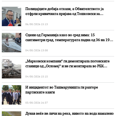
Полицајците добија откази, а Обвителството ја
отфрли кривичната пријава од Тошковски за
наводни злоупотреби
06/08/2026 15:13
Сцени од Германија како во сред зима: 15
сантиметри град, температурата падна од 36 на 19
степени
04/08/2026 13:08
„Марковски компани“ ги демонтирала погонските
станици од „Осломеј“ и не ги монтирала во РЕК
„Битола“, стои во вештачењето на обвинителството
04/08/2026 15:15
И инцидентот во Ташмаруништa ги разгоре
партиските кавги
03/08/2026 16:37
Дунав веќе не личи на река, нивото на вода намалено