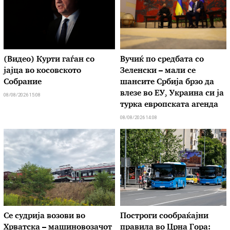
(Видео) Курти гаѓан со
Вучиќ по средбата со
јајца во косовското
Зеленски – мали се
Собрание
шансите Србија брзо да
влезе во ЕУ, Украина си ја
08/08/2026 15:08
турка европската агенда
08/08/2026 14:08
Се судрија возови во
Построги сообраќајни
Хрватска – машиновозачот
правила во Црна Гора: