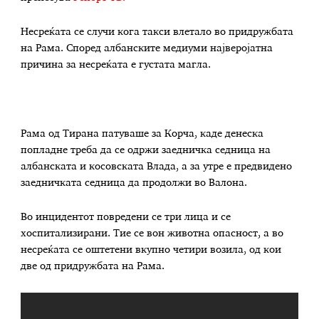
Несреќата се случи кога такси влетало во придружбата
на Рама. Според албанските медиуми најверојатна
причина за несреќата е густата магла.
Рама од Тирана патуваше за Корча, каде денеска
попладне треба да се одржи заедничка седница на
албанската и косовската Влада, а за утре е предвидено
заедничката седница да продолжи во Валона.
Во инцидентот повредени се три лица и се
хоспитализирани. Тие се вон животна опасност, а во
несреќата се оштетени вкупно четири возила, од кои
две од придружбата на Рама.