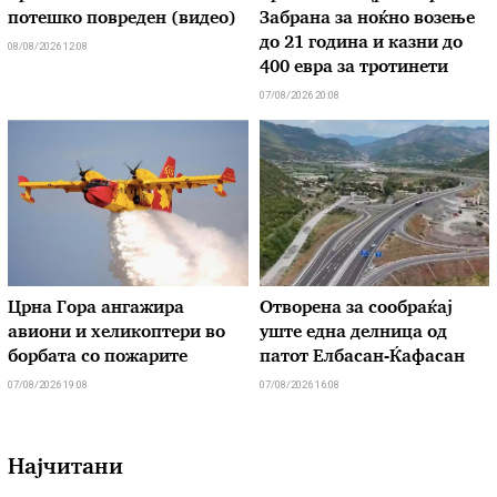
потешко повреден (видео)
Забрана за ноќно возење
до 21 година и казни до
08/08/2026 12:08
400 евра за тротинети
07/08/2026 20:08
Црна Гора ангажира
Отворена за сообраќај
авиони и хеликоптери во
уште една делница од
борбата со пожарите
патот Елбасан-Ќафасан
07/08/2026 19:08
07/08/2026 16:08
Најчитани