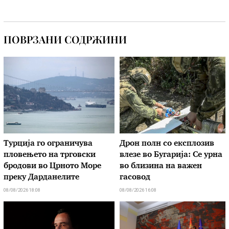
ПОВРЗАНИ СОДРЖИНИ
Турција го ограничува
Дрон полн со експлозив
пловењето на трговски
влезе во Бугарија: Се урна
бродови во Црното Море
во близина на важен
преку Дарданелите
гасовод
08/08/2026 18:08
08/08/2026 16:08