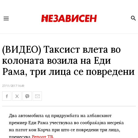
Se
Main
Menu
(ВИДЕО) Таксист влета во
колоната возила на Еди
Рама, три лица се повредени
27/11/2017 16:49
Два автомобила од придружбата на албанскиот
премиер Еди Рама учествуваа во сообраќајна несреќа
на патот кон Корча при што се повредени три лица,
пренесува
Репорт ТВ.