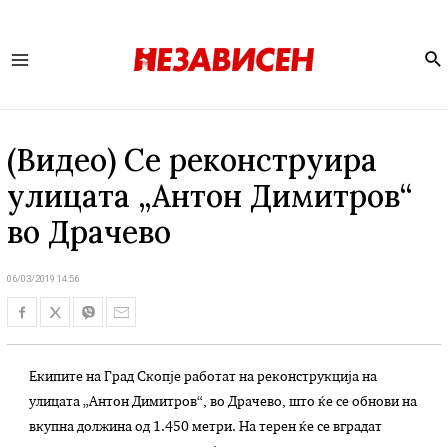
Se
Main
Menu
(Видео) Се реконструира
улицата „Антон Димитров“
во Драчево
06/03/2019 14:56
Екипите на Град Скопје работат на реконструкција на
улицата „Антон Димитров“, во Драчево, што ќе се обнови на
вкупна должина од 1.450 метри. На терен ќе се вградат