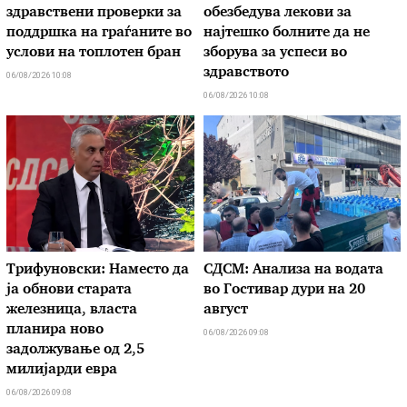
здравствени проверки за
обезбедува лекови за
поддршка на граѓаните во
најтешко болните да не
услови на топлотен бран
зборува за успеси во
здравството
06/08/2026 10:08
06/08/2026 10:08
Трифуновски: Наместо да
СДСМ: Анализа на водата
ја обнови старата
во Гостивар дури на 20
железница, власта
август
планира ново
06/08/2026 09:08
задолжување од 2,5
милијарди евра
06/08/2026 09:08