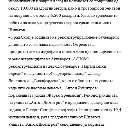
израмнувачки и завршен слој на коловозот со површина од
околу 10.000 квадратни метри, како и тротоари од бекатон
на површина од околу 6.500 квадрати. Увид во градежните
работи на оваа улица денеска изврши градоначалникот
Шилегов.
– Град Скопје годинава ќе реконструира повеќе булевари и
улици што се во наша надлежност. Од редот на
приоритетите ги издвојувам првата фаза од проширувањето
и реконструкцијата на булеварот „АСНОМ“,
реконструкцијата на дел од булеварот „Партизански
одреди“ и на улиците „Февруарски поход“, „Лазар
Личеноски“, „Брадфордска“, како и обновата на улицата
каде што се наоѓаме денеска, „Антон Димитров“,
поранешната улица „Жарко Зрењанин“. Реконструкцијата
на улицата „Антон Димитров“ е предвидено да заврши оваа
година, а Градот Скопје за овој зафат ќе потроши околу 19,4
милиони денари, рече градоначалникот Шилегов.
Улицата „Антон Димитров“ секојдневно ја користат