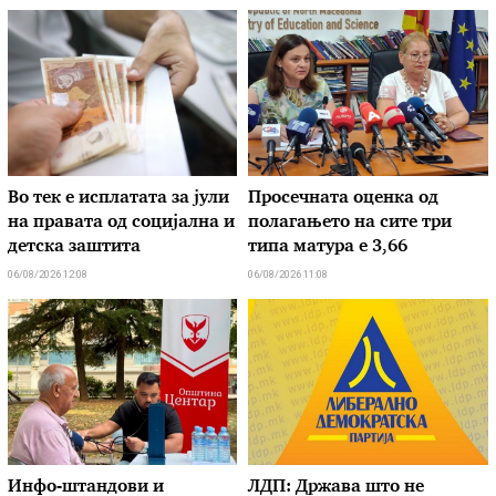
Во тек е исплатата за јули
Просечната оценка од
на правата од социјална и
полагањето на сите три
детска заштита
типа матура е 3,66
06/08/2026 12:08
06/08/2026 11:08
Инфо-штандови и
ЛДП: Држава што не