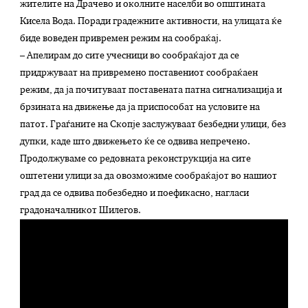
жителите на Драчево и околните населби во општината
Кисела Вода. Поради градежните активности, на улицата ќе
биде воведен привремен режим на сообраќај.
– Апелирам до сите учесници во сообраќајот да се
придржуваат на привремено поставениот сообраќаен
режим, да ја почитуваат поставената патна сигнализација и
брзината на движење да ја приспособат на условите на
патот. Граѓаните на Скопје заслужуваат безбедни улици, без
дупки, каде што движењето ќе се одвива непречено.
Продолжуваме со редовната реконструкција на сите
оштетени улици за да овозможиме сообраќајот во нашиот
град да се одвива побезбедно и поефикасно, нагласи
градоначалникот Шилегов.