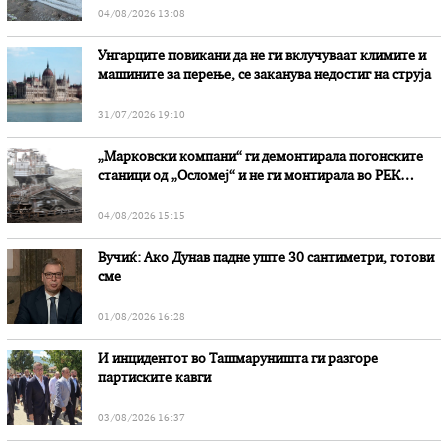
04/08/2026 13:08
Унгарците повикани да не ги вклучуваат климите и
машините за перење, се заканува недостиг на струја
31/07/2026 19:10
„Марковски компани“ ги демонтирала погонските
станици од „Осломеј“ и не ги монтирала во РЕК
„Битола“, стои во вештачењето на обвинителството
04/08/2026 15:15
Вучиќ: Ако Дунав падне уште 30 сантиметри, готови
сме
01/08/2026 16:28
И инцидентот во Ташмаруништa ги разгоре
партиските кавги
03/08/2026 16:37