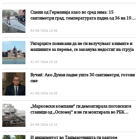
Сцени од Германија како во сред зима: 15
сантиметри град, температурата падна од 36 на 19
степени
04/08/2026 13:08
Унгарците повикани да не ги вклучуваат климите и
машините за перење, се заканува недостиг на струја
31/07/2026 19:10
Вучиќ: Ако Дунав падне уште 30 сантиметри, готови
сме
01/08/2026 16:28
„Марковски компани“ ги демонтирала погонските
станици од „Осломеј“ и не ги монтирала во РЕК
„Битола“, стои во вештачењето на обвинителството
04/08/2026 15:15
И инцидентот во Ташмаруништa ги разгоре