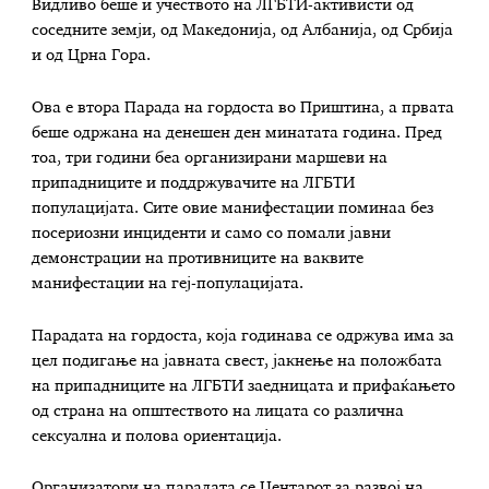
Видливо беше и учеството на ЛГБТИ-активисти од
соседните земји, од Македонија, од Албанија, од Србија
и од Црна Гора.
Ова е втора Парада на гордоста во Приштина, а првата
беше одржана на денешен ден минатата година. Пред
тоа, три години беа организирани маршеви на
припадниците и поддржувачите на ЛГБТИ
популацијата. Сите овие манифестации поминаа без
посериозни инциденти и само со помали јавни
демонстрации на противниците на ваквите
манифестации на геј-популацијата.
Парадата на гордоста, која годинава се одржува има за
цел подигање на јавната свест, јакнење на положбата
на припадниците на ЛГБТИ заедницата и прифаќањето
од страна на општеството на лицата со различна
сексуална и полова ориентација.
Организатори на парадата се Центарот за развој на