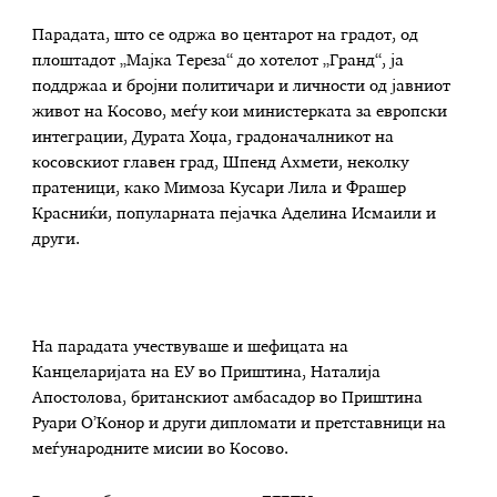
Парадата, што се одржа во центарот на градот, од
плоштадот „Мајка Тереза“ до хотелот „Гранд“, ја
поддржаа и бројни политичари и личности од јавниот
живот на Косово, меѓу кои министерката за европски
интеграции, Дурата Хоџа, градоначалникот на
косовскиот главен град, Шпенд Ахмети, неколку
пратеници, како Мимоза Кусари Лила и Фрашер
Красниќи, популарната пејачка Аделина Исмаили и
други.
На парадата учествуваше и шефицата на
Канцеларијата на ЕУ во Приштина, Наталија
Апостолова, британскиот амбасадор во Приштина
Руари О’Конор и други дипломати и претставници на
меѓународните мисии во Косово.