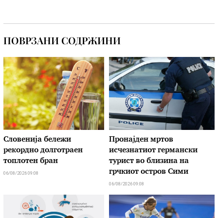
ПОВРЗАНИ СОДРЖИНИ
Словенија бележи
Пронајден мртов
рекордно долготраен
исчезнатиот германски
топлотен бран
турист во близина на
грчкиот остров Сими
06/08/2026 09:08
06/08/2026 09:08