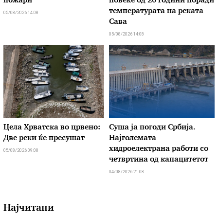
пожари
повеќе од 20 години поради
температурата на реката
05/08/2026 14:08
Сава
05/08/2026 14:08
Цела Хрватска во црвено:
Суша ја погоди Србија.
Две реки ќе пресушат
Најголемата
хидроелектрана работи со
05/08/2026 09:08
четвртина од капацитетот
04/08/2026 21:08
Најчитани