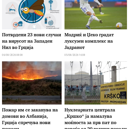
Потврдени 23 нови случаи
Модриќ и Џеко градат
на вирусот на Западен
луксузен комплекс на
Нил во Грција
Јадранот
06/08/2026 08:08
05/08/2026 16:08
Пожар им се заканува на
Нуклеарната централа
домови во Албанија,
„Кршко“ ја намалува
Грција спречува нови
моќноста за прв пат по