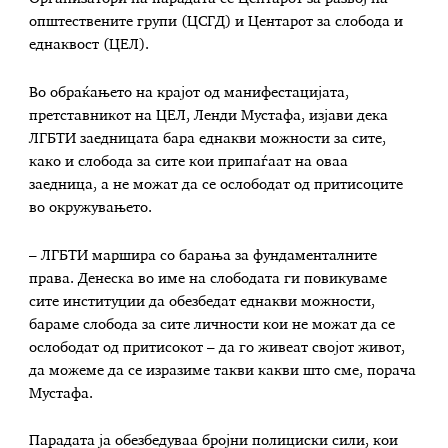
општествените групи (ЦСГД) и Центарот за слобода и
еднаквост (ЦЕЛ).
Во обраќањето на крајот од манифестацијата,
претставникот на ЦЕЛ, Ленди Мустафа, изјави дека
ЛГБТИ заедницата бара еднакви можности за сите,
како и слобода за сите кои припаѓаат на оваа
заедница, а не можат да се ослободат од притисоците
во окружувањето.
– ЛГБТИ маршира со барања за фундаменталните
права. Денеска во име на слободата ги повикуваме
сите институции да обезбедат еднакви можности,
бараме слобода за сите личности кои не можат да се
ослободат од притисокот – да го живеат својот живот,
да можеме да се изразиме такви какви што сме, порача
Мустафа.
Парадата ја обезбедуваа бројни полициски сили, кои