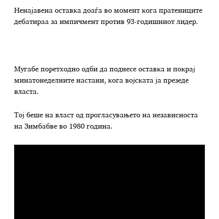
Ненајавена оставка доаѓа во момент кога пратениците
дебатираа за импичмент против 93-годишниот лидер.
Мугабе поретходно одби да поднесе оставка и покрај
минатонеделните настани, кога војската ја презеде
власта.
Тој беше на власт од прогласувањето на независноста
на Зимбабве во 1980 година.