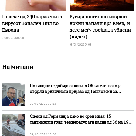
Повеќе од 240 заразени со
Русија повторно изврши
вирусот Западен Нил во
ноќни напади врз Киев, и
Европа
дете меѓу тројцата убиени
(видео)
08/08/2026 09:08
08/08/2026 09:08
Најчитани
Полицајците добија откази, а Обвителството ја
отфрли кривичната пријава од Тошковски за
наводни злоупотреби
06/08/2026 15:13
Сцени од Германија како во сред зима: 15
сантиметри град, температурата падна од 36 на 19
степени
04/08/2026 13:08