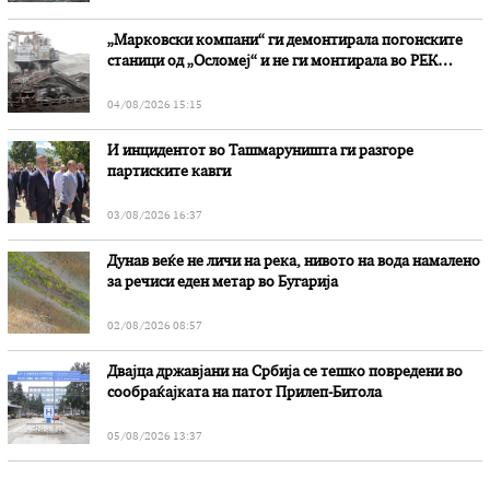
„Марковски компани“ ги демонтирала погонските
станици од „Осломеј“ и не ги монтирала во РЕК
„Битола“, стои во вештачењето на обвинителството
04/08/2026 15:15
И инцидентот во Ташмаруништa ги разгоре
партиските кавги
03/08/2026 16:37
Дунав веќе не личи на река, нивото на вода намалено
за речиси еден метар во Бугарија
02/08/2026 08:57
Двајца државјани на Србија се тешко повредени во
сообраќајката на патот Прилеп-Битола
05/08/2026 13:37