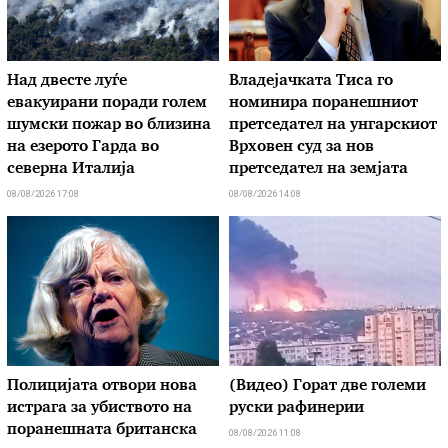
Над двесте луѓе
Владејачката Тиса го
евакуирани поради голем
номинира поранешниот
шумски пожар во близина
претседател на унгарскиот
на езерото Гарда во
Врховен суд за нов
северна Италија
претседател на земјата
08/08/2026 17:08
08/08/2026 14:08
Полицијата отвори нова
(Видео) Горат две големи
истрага за убиството на
руски рафинерии
поранешната британска
08/08/2026 11:08