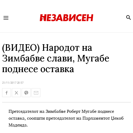
Se
Main
Menu
(ВИДЕО) Народот на
Зимбабве слави, Мугабе
поднесе оставка
21/11/2017 20:57
Претседателот на Зимбабве Роберт Мугабе поднесе
оставка, соопшти претседателот на Парламентот Џекоб
Маденда.