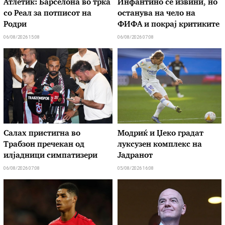
Атлетик: Барселона во трка
Инфантино се извини, но
со Реал за потписот на
останува на чело на
Родри
ФИФА и покрај критиките
06/08/2026 15:08
06/08/2026 07:08
Салах пристигна во
Модриќ и Џеко градат
Трабзон пречекан од
луксузен комплекс на
илјадници симпатизери
Јадранот
06/08/2026 07:08
05/08/2026 16:08