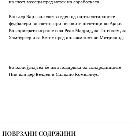
на шест месеци пред истек на соработката.
Ван дер Варт важеше за еден од најталентираните
фудбалери во светот при неговите почетоци во Ајакс.
Во кариерата играше и за Реал Мадрид, за Тотенхем, за
Хамбургер и за Бетис пред ангажманот во Митјиланд.
Во Бали јунајтед ќе има поддршка од сонародниците
Ник ван дер Велден и Силвано Комвалиус.
ПОВРЗАНИ СОДРЖИНИ