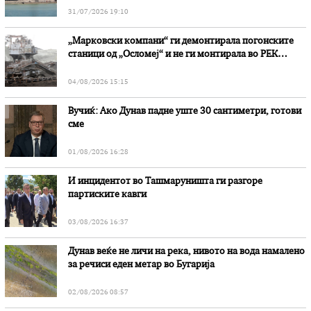
31/07/2026 19:10
„Марковски компани“ ги демонтирала погонските
станици од „Осломеј“ и не ги монтирала во РЕК
„Битола“, стои во вештачењето на обвинителството
04/08/2026 15:15
Вучиќ: Ако Дунав падне уште 30 сантиметри, готови
сме
01/08/2026 16:28
И инцидентот во Ташмаруништa ги разгоре
партиските кавги
03/08/2026 16:37
Дунав веќе не личи на река, нивото на вода намалено
за речиси еден метар во Бугарија
02/08/2026 08:57