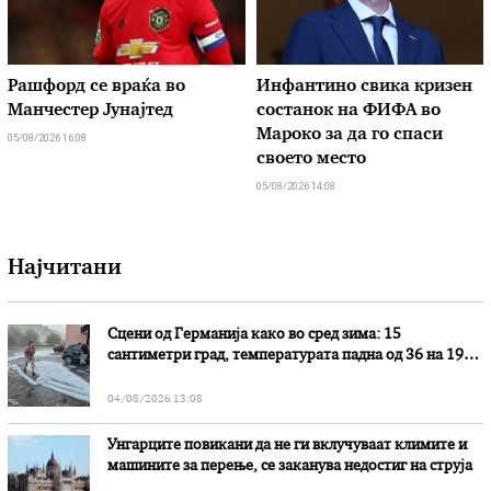
Рашфорд се враќа во
Инфантино свика кризен
Манчестер Јунајтед
состанок на ФИФА во
Мароко за да го спаси
05/08/2026 16:08
своето место
05/08/2026 14:08
Најчитани
Сцени од Германија како во сред зима: 15
сантиметри град, температурата падна од 36 на 19
степени
04/08/2026 13:08
Унгарците повикани да не ги вклучуваат климите и
машините за перење, се заканува недостиг на струја