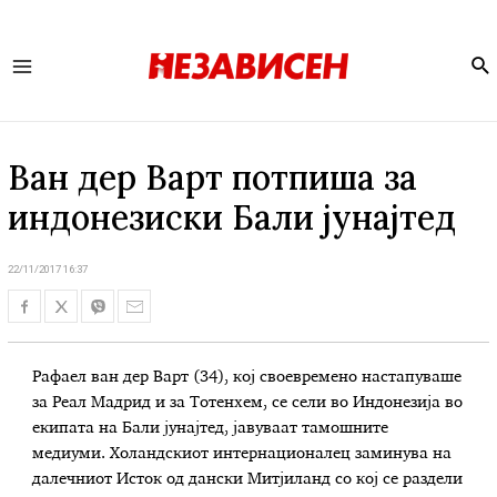
Se
Main
Menu
Ван дер Варт потпиша за
индонезиски Бали јунајтед
22/11/2017 16:37
Рафаел ван дер Варт (34), кој своевремено настапуваше
за Реал Мадрид и за Тотенхем, се сели во Индонезија во
екипата на Бали јунајтед, јавуваат тамошните
медиуми. Холандскиот интернационалец заминува на
далечниот Исток од дански Митјиланд со кој се раздели