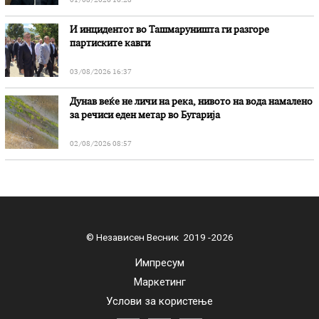
01/08/2026 16:28
И инцидентот во Ташмаруништa ги разгоре
партиските кавги
03/08/2026 16:37
Дунав веќе не личи на река, нивото на вода намалено
за речиси еден метар во Бугарија
02/08/2026 08:57
© Независен Весник 2019 -2026
Импресум
Маркетинг
Услови за користење