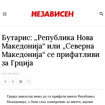
Se
Main
Menu
Бутарис: „Република Нова
Македонија“ или „Северна
Македонија“ се прифатливи
за Грција
27/11/2017 08:23
Грција никогаш нема да го прифати името Република
Македонија, а Заев сака компромис за името, изјави