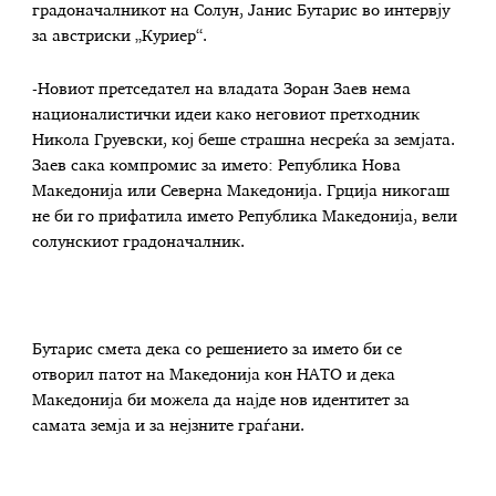
градоначалникот на Солун, Јанис Бутарис во интервју
за австриски „Куриер“.
-Новиот претседател на владата Зоран Заев нема
националистички идеи како неговиот претходник
Никола Груевски, кој беше страшна несреќа за земјата.
Заев сака компромис за името: Република Нова
Македонија или Северна Македонија. Грција никогаш
не би го прифатила името Република Македонија, вели
солунскиот градоначалник.
Бутарис смета дека со решението за името би се
отворил патот на Македонија кон НАТО и дека
Македонија би можела да најде нов идентитет за
самата земја и за нејзните граѓани.