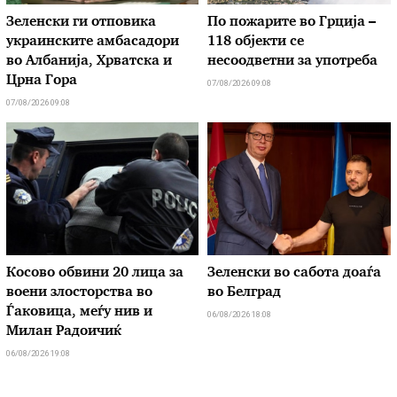
Зеленски ги отповика
По пожарите во Грција –
украинските амбасадори
118 објекти се
во Албанија, Хрватска и
несоодветни за употреба
Црна Гора
07/08/2026 09:08
07/08/2026 09:08
Косово обвини 20 лица за
Зеленски во сабота доаѓа
воени злосторства во
во Белград
Ѓаковица, меѓу нив и
06/08/2026 18:08
Милан Радоичиќ
06/08/2026 19:08