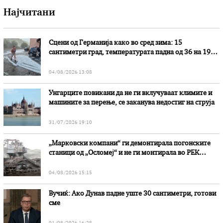
Најчитани
Сцени од Германија како во сред зима: 15
сантиметри град, температурата падна од 36 на 19
степени
04/08/2026 13:08
Унгарците повикани да не ги вклучуваат климите и
машините за перење, се заканува недостиг на струја
31/07/2026 19:10
„Марковски компани“ ги демонтирала погонските
станици од „Осломеј“ и не ги монтирала во РЕК
„Битола“, стои во вештачењето на обвинителството
04/08/2026 15:15
Вучиќ: Ако Дунав падне уште 30 сантиметри, готови
сме