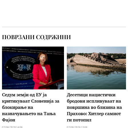
ПОВРЗАНИ СОДРЖИНИ
Седум земји од ЕУ ја
Десетици нацистички
критикуваат Словенија за
бродови испливуваат на
блокирање на
површина во близина на
назначувањето на Тања
Прахово: Хитлер самиот
Фајон
ги потопил
07/08/2026 14:08
07/08/2026 13:08